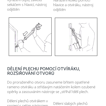
sekáčem s hlavicí, nástroj
hlavice a otvíráku, nástroj
odjištěn
odjištěn
DĚLENÍ PLECHU POMOCÍ OTVÍRÁKU,
ROZŠIŘOVÁNÍ OTVORŮ
Do proraženého otvoru zasuneme břitem opatřené
rameno otvíráku a střídavým natáčením kolem ozubené
opěrky a zasouváním nástroje se „stříhá“/dělí plech.
Dělení plechů otvírákem v
Dělení slabých plechů
spojení s celým nástrojem,