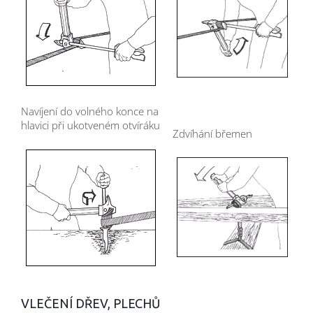
Navíjení do volného konce na
hlavici při ukotveném otvíráku
Zdvíhání břemen
VLEČENÍ DŘEV, PLECHŮ