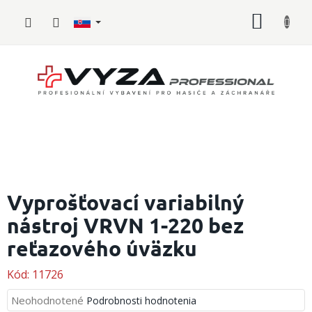
Prejsť
NÁKU
na
obsah
KOŠÍK
Hasičské
vybavenie
Vyprošťovací variabilný
nástroj VRVN 1-220 bez
Požiarny
šport
reťazového úväzku
Zdravotnícke
vybavenie
Kód:
11726
Priemerné
Neohodnotené
Podrobnosti hodnotenia
Oblečenie,