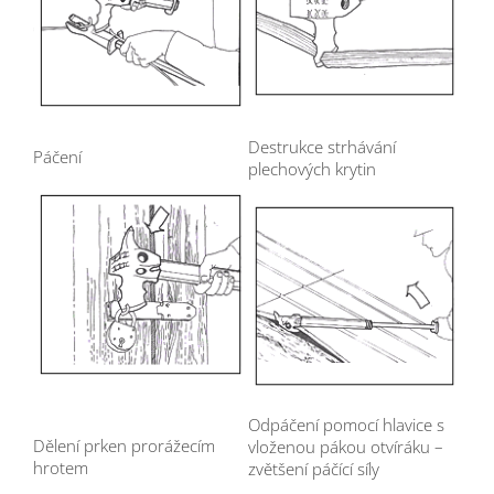
Destrukce strhávání
Páčení
plechových krytin
Odpáčení pomocí hlavice s
Dělení prken prorážecím
vloženou pákou otvíráku –
hrotem
zvětšení páčící síly