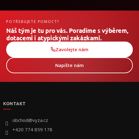
POTŘEBUJETE POMOCT?
Náš tým je tu pro vás. Poradíme s výběrem,
dotacemi i atypickými zakázkami.
Zavolejte nám
Napište nám
Z
á
p
KONTAKT
ä
t
i
obchod
@
vyza.cz
e
+420 774 859 178