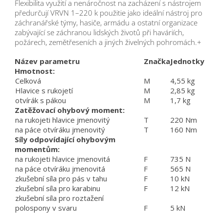
Flexibilita využití a nenáročnost na zacházení s nástrojem
předurčují VRVN 1–220 k použitie jako ideální nástroj pro
záchranářské týmy, hasiče, armádu a ostatní organizace
zabývající se záchranou lidských životů při haváriích,
požárech, zemětřeseních a jiných živelných pohromách.+
Název parametru
Značka
Jednotky
Hmotnost:
Celková
M
4,55 kg
Hlavice s rukojetí
M
2,85 kg
otvírák s pákou
M
1,7 kg
Zatěžovací ohybový moment:
na rukojeti hlavice jmenovitý
T
220 Nm
na páce otvíráku jmenovitý
T
160 Nm
Síly odpovídající ohybovým
momentům:
na rukojeti hlavice jmenovitá
F
735 N
na páce otvíráku jmenovitá
F
565 N
zkušební síla pro pás v tahu
F
10 kN
zkušební síla pro karabinu
F
12 kN
zkušební síla pro roztažení
polospony v svaru
F
5 kN