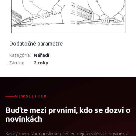
Dodatočné parametre
Kategória
:
Nářadí
Záruka
:
2 roky
NEWSLETTER
Buďte mezi prvními, kdo se dozví o
novinkách
Každý měsíc vám pošleme přehled nejdůležitějších novinek z