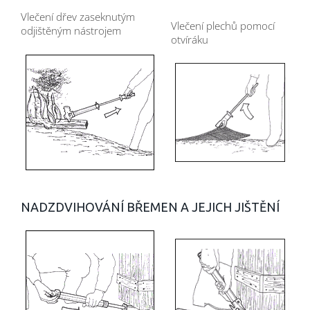
Vlečení dřev zaseknutým
Vlečení plechů pomocí
odjištěným nástrojem
otvíráku
NADZDVIHOVÁNÍ BŘEMEN A JEJICH JIŠTĚNÍ