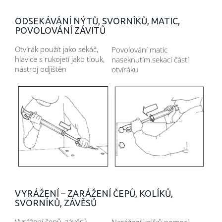
ODSEKÁVÁNÍ NÝTŮ, SVORNÍKŮ, MATIC,
POVOLOVÁNÍ ZÁVITŮ
Otvírák použít jako sekáč,
Povolování matic
hlavice s rukojetí jako tlouk,
naseknutím sekací částí
nástroj odjištěn
otvíráku
VYRÁŽENÍ – ZARÁŽENÍ ČEPŮ, KOLÍKŮ,
SVORNÍKŮ, ZÁVĚSŮ
Vyrážení čepů, závěsů
Narážení kolíků pomocí