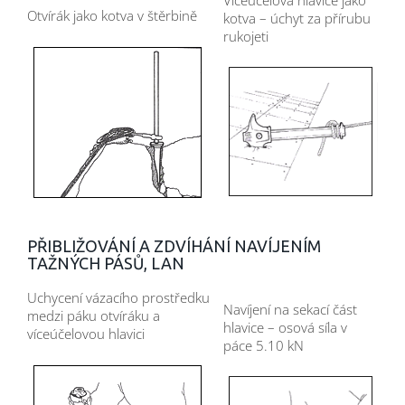
Otvírák jako kotva v štěrbině
kotva – úchyt za přírubu
rukojeti
PŘIBLIŽOVÁNÍ A ZDVÍHÁNÍ NAVÍJENÍM
TAŽNÝCH PÁSŮ, LAN
Uchycení vázacího prostředku
Navíjení na sekací část
medzi páku otvíráku a
hlavice – osová síla v
víceúčelovou hlavici
páce 5.10 kN