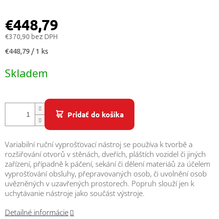
/
€448,79
Prihlásenie
€370,90 bez DPH
Jednotková
€448,79 / 1 ks
cena:
Skladem
Pridať do košíka
Variabilní ruční vyprošťovací nástroj se používa k tvorbě a
rozšiřování otvorů v stěnách, dveřích, pláštích vozidel či jiných
zařízení, případně k páčení, sekání či dělení materiáů za účelem
vyprošťování obsluhy, přepravovaných osob, či uvolnění osob
uvězněných v uzavřených prostorech. Popruh slouží jen k
uchytávanie nástroje jako součást výstroje.
Detailné informácie