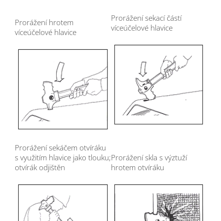
Prorážení sekací částí
Prorážení hrotem
víceúčelové hlavice
víceúčelové hlavice
Prorážení sekáčem otvíráku
s využitím hlavice jako tlouku;
Prorážení skla s výztuží
otvírák odjištěn
hrotem otvíráku