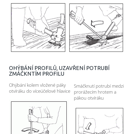
OHÝBÁNÍ PROFILŮ, UZAVŘENÍ POTRUBÍ
ZMÁČKNTÍM PROFILU
Ohýbání kolem vložené páky
Smáčknutí potrubí medzi
otvíráku do víceúčelové hlavice
prorážecím hrotem a
pákou otvíráku