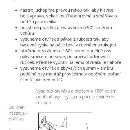
nástroj uchopíme pravou rukou tak, aby hlavice
bola vpravo, sekací ostří vodorovně a směřovalo
od těla pracovníka¨
odjistíme pojistku přestavením o 90° směrem
vzhůru
vysuneme otvírák s pákou z rukojeti tak, aby
barevná ryska na páce bola v rovině dna rukojeti
otočíme otvírákem o 180° kolem podélné osy
páky směrem od sebe, po směru hodinových
ručiček. Předlité vybrání na lemu otvíráku je nahoře
vysuneme otvírák o zbývajících 80mm v směru
podélné osy montáž provádíme v opačném pořadí
úkonů jako demontáž.
Vysunutí otvíráku a otočení o 180° kolem
podélné osy – ryska na páce v rovině dna
rukojeti
Odjištění
nástroje –
otvíráku