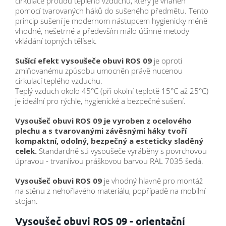
cirkulace proudu teplého vzduchu, který je vháněn
pomocí tvarovaných háků do sušeného předmětu. Tento
princip sušení je modernom nástupcem hygienicky méně
vhodné, nešetrné a především málo účinné metody
vkládání topných tělísek.
Sušící efekt vysoušeče obuvi ROS 09
je oproti
zmiňovanému způsobu umocněn právě nucenou
cirkulací teplého vzduchu.
Teplý vzduch okolo 45°C (při okolní teplotě 15°C až 25°C)
je ideální pro rýchle, hygienické a bezpečné sušení.
Vysoušeč obuvi ROS 09 je vyroben z ocelového
plechu a s tvarovanými závěsnými háky tvoří
kompaktní, odolný, bezpečný a esteticky sladěný
celek.
Standardně sú vysoušeče vyráběny s povrchovou
úpravou - trvanlivou práškovou barvou RAL 7035 šedá.
Vysoušeč obuvi ROS 09
je vhodný hlavně pro montáž
na stěnu z nehořlavého materiálu, popřípadě na mobilní
stojan.
Vysoušeč obuvi ROS 09 -
orientační