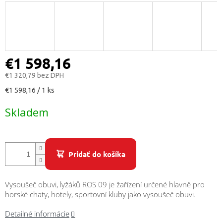
/
Prihlásenie
€1 598,16
€1 320,79 bez DPH
Jednotková
€1 598,16 / 1 ks
cena:
Skladem
Pridať do košíka
Vysoušeč obuvi, lyžáků ROS 09 je žařízení určené hlavně pro
horské chaty, hotely, sportovní kluby jako vysoušeč obuvi.
Detailné informácie