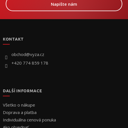
Napište nám
Z
á
p
KONTAKT
ä
t
i
obchod
@
vyza.cz
e
+420 774 859 178
DALŠÍ INFORMACE
Všetko o nákupe
Doprava a platba
Individuálna cenová ponuka
Ako objednať