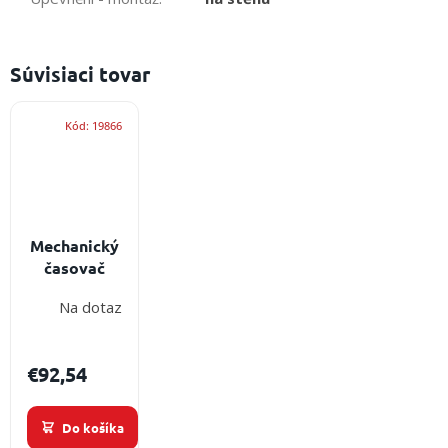
Súvisiaci tovar
Kód:
19866
Mechanický
časovač
vstavaný
Na dotaz
ROS 120
minút - 33
€92,54
Do košíka