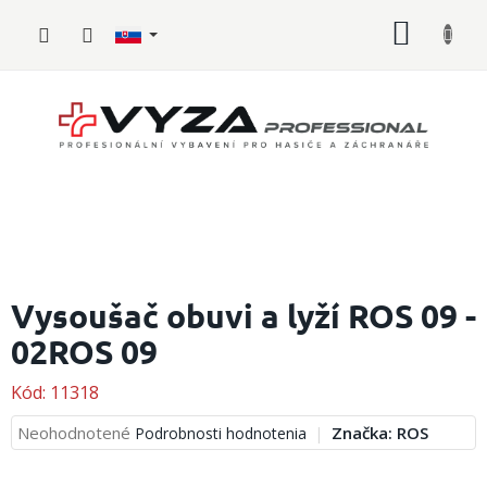
Prejsť
NÁKU
na
obsah
KOŠÍK
Hasičské
vybavenie
Vysoušač obuvi a lyží ROS 09 -
02ROS 09
Požiarny
šport
Kód:
11318
Zdravotnícke
vybavenie
Priemerné
Neohodnotené
Značka:
ROS
Podrobnosti hodnotenia
hodnotenie
produktu
Oblečenie,