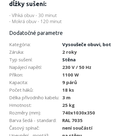
dĺžky sušení:
- Vlhká obuv - 30 minut
- Mokrá obuv - 120 minut
Dodatočné parametre
Kategória
:
Vysoušeče obuvi, bot
Záruka
:
2 roky
Typ sušení
:
Stěna
Napájecí napětí
:
230 V / 50 Hz
Příkon
:
1100 W
Kapacita
:
9 párů
Počet háků
:
18 ks
Délka přívodního kabelu
:
3 m
Hmotnost
:
25 kg
Rozměry (mm)
:
740x1030x350
Barva šedá - standard
:
RAL 7035
Časový spínač
:
není součástí
Upevnění - montáž
:
na stěnu