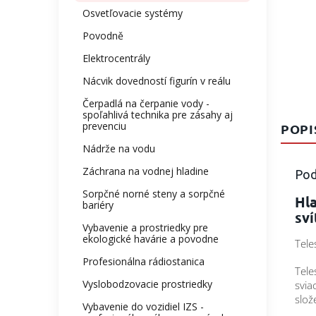
Osvetľovacie systémy
Povodně
Elektrocentrály
Nácvik dovedností figurín v reálu
Čerpadlá na čerpanie vody -
spoľahlivá technika pre zásahy aj
prevenciu
POPI
Nádrže na vodu
Záchrana na vodnej hladine
Pod
Sorpčné norné steny a sorpčné
Hla
bariéry
sví
Vybavenie a prostriedky pre
ekologické havárie a povodne
Tele
Profesionálna rádiostanica
Tele
Vyslobodzovacie prostriedky
svia
slož
Vybavenie do vozidiel IZS -