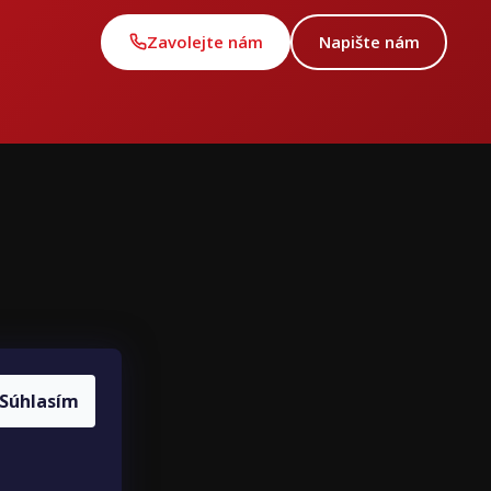
Zavolejte nám
Napište nám
ce
louvy
Súhlasím