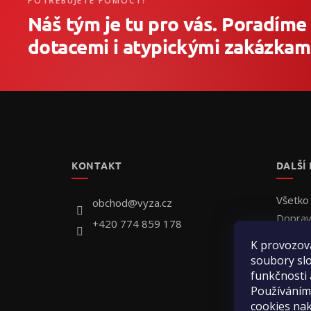
POTŘEBUJETE POMOCT?
Náš tým je tu pro vás. Poradíme
dotacemi i atypickými zakázkami
Z
á
p
ä
t
KONTAKT
DALŠÍ
i
e
Všetko
obchod
@
vyza.cz
Doprav
+420 774 859 178
Individ
K provozov
Ako ob
soubory slo
Hodnot
funkčnosti 
Používáním
Kontak
cookies na