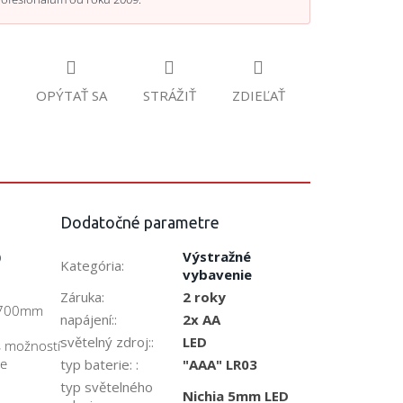
OPÝTAŤ SA
STRÁŽIŤ
ZDIEĽAŤ
Dodatočné parametre
D
Výstražné
Kategória
:
vybavenie
Záruka
:
2 roky
a 700mm
napájení:
:
2x AA
světelný zdroj:
:
LED
s možností
ve
typ baterie:
:
"AAA" LR03
typ světelného
Nichia 5mm LED