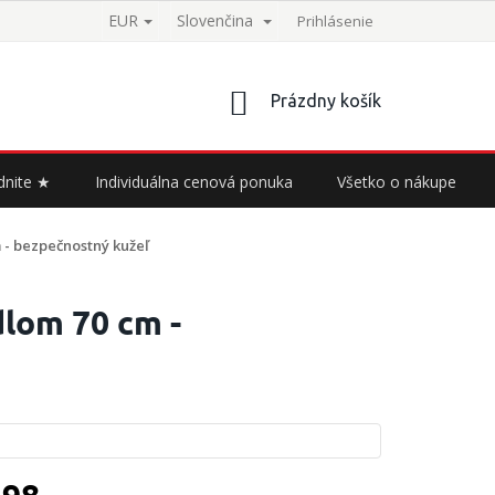
EUR
Slovenčina
Prihlásenie
NÁKUPNÝ
Prázdny košík
KOŠÍK
dnite ★
Individuálna cenová ponuka
Všetko o nákupe
m - bezpečnostný kužeľ
dlom 70 cm -