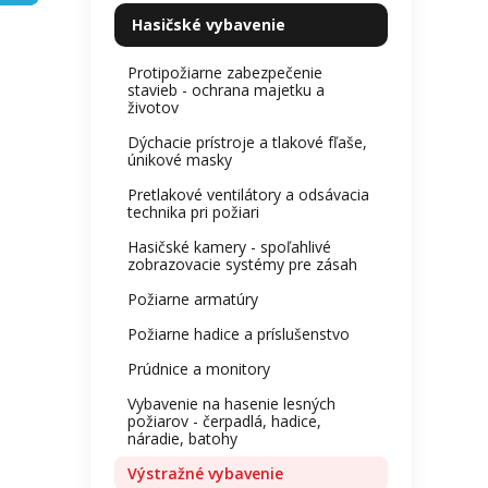
kategórie
je
l
Hasičské vybavenie
0,0
z
Protipožiarne zabezpečenie
5
stavieb - ochrana majetku a
hviezdi
životov
Dýchacie prístroje a tlakové fľaše,
únikové masky
Pretlakové ventilátory a odsávacia
technika pri požiari
Hasičské kamery - spoľahlivé
zobrazovacie systémy pre zásah
Požiarne armatúry
Požiarne hadice a príslušenstvo
Prúdnice a monitory
Vybavenie na hasenie lesných
požiarov - čerpadlá, hadice,
náradie, batohy
Výstražné vybavenie