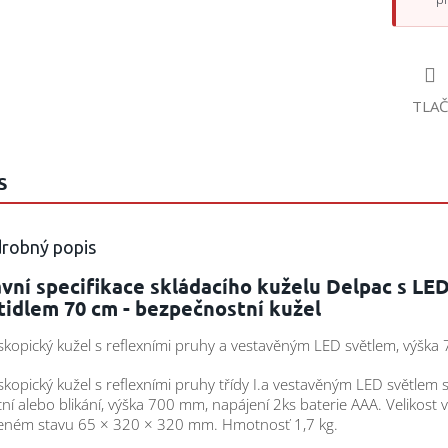
TLAČ
S
robný popis
vní specifikace skládacího kuželu Delpac s LE
tidlem 70 cm - bezpečnostní kužel
skopický kužel s reflexními pruhy a vestavěným LED světlem, výšk
skopický kužel s reflexními pruhy třídy I.a vestavěným LED světlem 
cní alebo blikání, výška 700 mm, napájení 2ks baterie AAA. Velikost 
eném stavu 65 × 320 × 320 mm. Hmotnosť 1,7 kg.