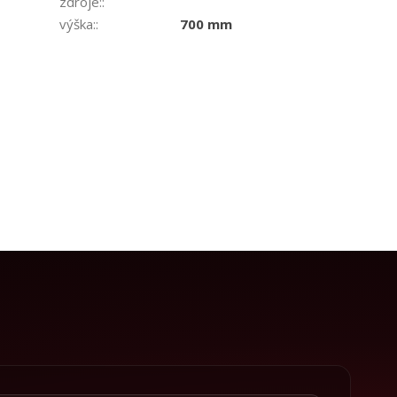
zdroje:
:
výška:
:
700 mm