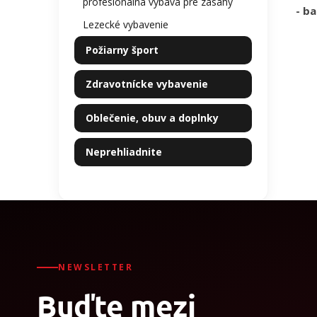
profesionálna výbava pre zásahy
- ba
Lezecké vybavenie
Požiarny šport
Zdravotnícke vybavenie
Oblečenie, obuv a doplnky
Neprehliadnite
NEWSLETTER
Buďte mezi