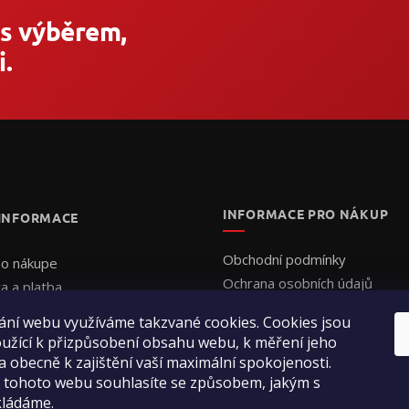
 s výběrem,
.
INFORMACE PRO NÁKUP
 INFORMACE
Obchodní podmínky
 o nákupe
Ochrana osobních údajů
a a platba
Formulář - Uplatnění reklama
uálna cenová ponuka
ání webu využíváme takzvané cookies. Cookies jsou
Formulář - Odstoupení od sm
jednať
užící k přizpůsobení obsahu webu, k měření jeho
enie obchodu
a obecně k zajištění vaší maximální spokojenosti.
 tohoto webu souhlasíte se způsobem, jakým s
ty
kládáme.