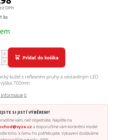
,98
bez DPH
ová
1 ks
dem
Pridať do košíka
ický kužel s reflexními pruhy a vestavěným LED
, výška 700mm
 informácie
EJSTE SI JISTÍ VÝBĚREM?
radíme vám, než objednáte. Napište na
bchod@vyza.cz
a doporučíme vám konkrétní model
odle toho, k čemu ho potřebujete. Vybavení dodáváme
rofesionálům od roku 2009.