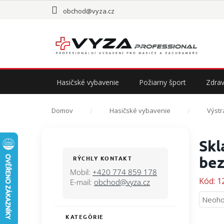
Prejsť
obchod@vyza.cz
na
obsah
Hasičské vybavenie
Požiarny šport
Zdrav
Domov
Hasičské vybavenie
Výstr
B
Skl
o
č
bez
RÝCHLY KONTAKT
n
Mobil:
+420 774 859 178
ý
Kód:
1
E-mail:
obchod@vyza.cz
p
Priem
Neoho
a
hodno
n
KATEGÓRIE
Preskočiť
produ
e