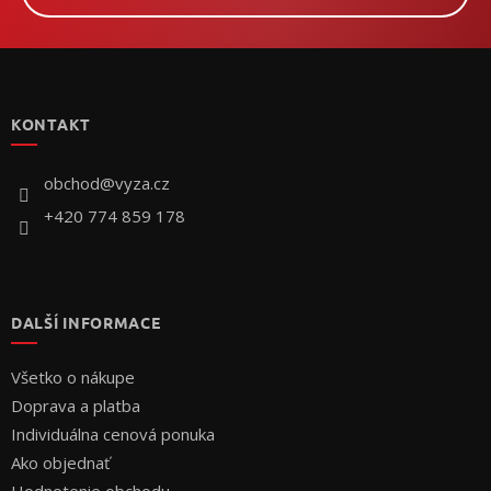
Z
á
p
KONTAKT
ä
t
i
obchod
@
vyza.cz
e
+420 774 859 178
DALŠÍ INFORMACE
Všetko o nákupe
Doprava a platba
Individuálna cenová ponuka
Ako objednať
Hodnotenie obchodu