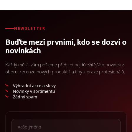
NEWSLETTER
Buďte mezi prvními, kdo se dozví o
novinkách
Každý měsíc vám pošleme přehled nejdůležitějších novinek z
oboru, recenze nových produktů a tipy z praxe profesionálů.
Výhradní akce a slevy
Novinky v sortimentu
Žádný spam