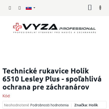
Prejsť
NÁKU
na
obsah
KOŠÍK
Hasičské
vybavenie
Technické rukavice Holík
6510 Lesley Plus - spoľahlivá
Požiarny
šport
ochrana pre záchranárov
Zdravotnícke
vybavenie
Kód:
Priemerné
Neohodnotené
Značka:
Holík
Podrobnosti hodnotenia
Oblečenie,