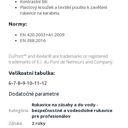
Kontrastní šití.
Plastový kroužek a textilní poutko k zavěšení
rukavice na karabinu.
Normy:
EN 420:2003+A1:2009
EN 388:2016
DuPont™ and Kevlar® are trademarks or registered
trademarks of E.I. du Pont de Nemours and Company.
Velikostní tabulka:
6–7-8–9-10–11–12
Dodatočné parametre
Rukavice na zásahy a do vody -
Kategória
:
bezpečnostné a vodeodolné rukavice
pre profesionálov
Záruka
:
2 roky