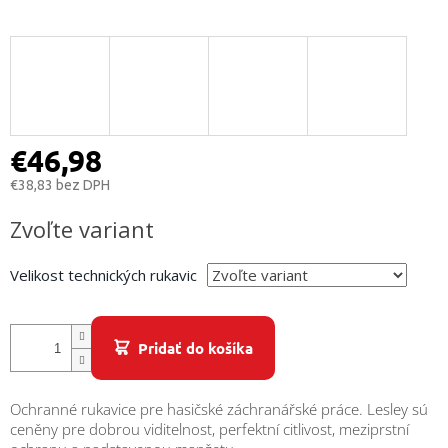
/
Prihlásenie
€46,98
€38,83 bez DPH
Jednotková
Zvoľte variant
cena:
Velikost technických rukavic
Pridať do košíka
Ochranné rukavice pre hasičské záchranářské práce. Lesley sú
ceněny pre dobrou viditelnost, perfektní citlivost, meziprstní