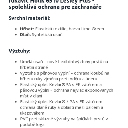
rukavic Holík 6510 Lesley Plus -
spolehlivá ochrana pre záchranáře
Svrchní materiál:
Hřbet:
Elastická textilie, barva Lime Green.
Dlaň:
Syntetická usaň.
Výztuhy:
Umělá usaň – nově flexibilní výztuhy prstů na
hřbetní straně
Výztuha s pěnovou výplní – ochrana kloubů na
hřbetu ruky zjména preti oděru a úderu
Elastický úplet Kevlar®PA s FR zátěrem a
pěnovou výplní – ochrana nejviac exponovaných
míst v dlani
Elastický úplet Kevlar® / PA s FR zátěrem -
ochrana dlaně ruky a oblasti mezi palcem a
ukazovákem
PVC pretiskluzné výztuhy na špičkách prstů v
podobě loga