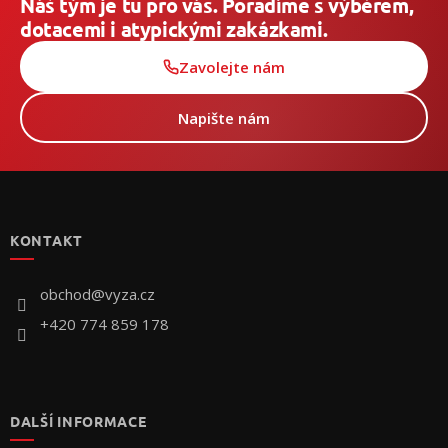
Náš tým je tu pro vás. Poradíme s výběrem,
dotacemi i atypickými zakázkami.
Zavolejte nám
Napište nám
Z
á
p
KONTAKT
ä
t
i
obchod
@
vyza.cz
e
+420 774 859 178
DALŠÍ INFORMACE