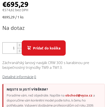
/
€695,29
€574,62 bez DPH
Prihlásenie
Jednotková
€695,29 / 1 ks
cena:
Na dotaz
Pridať do košíka
Záchranářský lanový naviják CRW 300 s karabinou pre
bezpečnostný trojnožky TM9 a TM13.
Detailné informácie
NEJSTE SI JISTÍ VÝBĚREM?
Poradíme vám, než objednáte. Napište na
obchod@vyza.cz
a
doporučíme vám konkrétní model podle toho, k čemu ho
potřebujete. Vybavení dodáváme profesionálům od roku 2009.