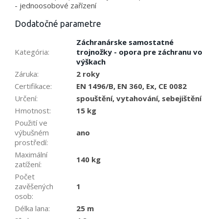
- jednoosobové zařízení
Dodatočné parametre
Záchranárske samostatné
Kategória
:
trojnožky - opora pre záchranu vo
výškach
Záruka
:
2 roky
Certifikace
:
EN 1496/B, EN 360, Ex, CE 0082
Určení
:
spouštění, vytahování, sebejištění
Hmotnost
:
15 kg
Použití ve
výbušném
ano
prostředí
:
Maximální
140 kg
zatížení
:
Počet
zavěšených
1
osob
:
Délka lana
:
25 m