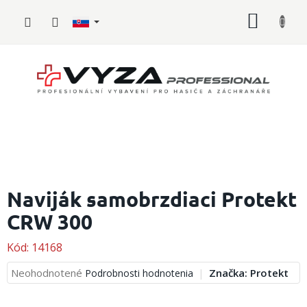
Prejsť
NÁKU
na
obsah
KOŠÍK
Hasičské
vybavenie
Naviják samobrzdiaci Protekt
CRW 300
Požiarny
šport
Kód:
14168
Zdravotnícke
vybavenie
Priemerné
Neohodnotené
Značka:
Protekt
Podrobnosti hodnotenia
hodnotenie
produktu
Oblečenie,