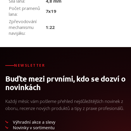
Síla lana
:
4,8 mm
Počet pramenů
7x19
lana
:
Zpřevodování
mechanismu
1:22
navijáku
:
NEWSLETTER
Buďte mezi prvními, kdo se dozví o
novinkách
Každý měsíc vám pošleme přehled nejdůležitějších novinek z
oboru, recenze nových produktů a tipy z praxe profesionálů.
Výhradní akce a slevy
Novinky v sortimentu