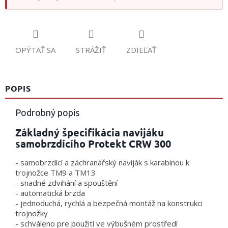
OPÝTAŤ SA
STRÁŽIŤ
ZDIEĽAŤ
POPIS
Podrobný popis
Základný špecifikácia navijáku
samobrzdícího Protekt CRW 300
- samobrzdící a záchranářský naviják s karabinou k
trojnožce TM9 a TM13
- snadné zdvihání a spouštění
- automatická brzda
- jednoduchá, rychlá a bezpečná montáž na konstrukci
trojnožky
- schváleno pre použití ve výbušném prostředí