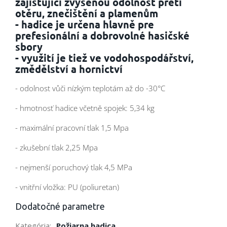
zajišťující zvýšenou odolnost preti
otěru, znečištění a plamenům
- hadice je určena hlavně pre
prefesionální a dobrovolné hasičské
sbory
- využití je tiež ve vodohospodářství,
změdělství a hornictví
- odolnost vůči nízkým teplotám až do -30°C
- hmotnosť hadice včetně spojek: 5,34 kg
- maximální pracovní tlak 1,5 Mpa
- zkušební tlak 2,25 Mpa
- nejmenší poruchový tlak 4,5 MPa
- vnitřní vložka: PU (poliuretan)
Dodatočné parametre
Kategória
:
Požiarna hadica