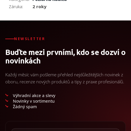
Záruka
:
2 roky
NEWSLETTER
Buďte mezi prvními, kdo se dozví o
novinkách
Každý měsíc vám pošleme přehled nejdůležitějších novinek z
oboru, recenze nových produktů a tipy z praxe profesionálů.
Výhradní akce a slevy
Novinky v sortimentu
Žádný spam