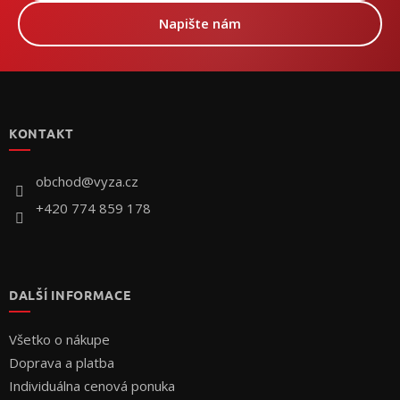
Napište nám
Z
á
p
KONTAKT
ä
t
i
obchod
@
vyza.cz
e
+420 774 859 178
DALŠÍ INFORMACE
Všetko o nákupe
Doprava a platba
Individuálna cenová ponuka