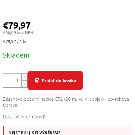
/
Prihlásenie
€79,97
€66,09 bez DPH
Jednotková
€79,97 / 1 ks
cena:
Skladem
Pridať do košíka
Zásahová požární hadice C52 (20 m, vč. Al spojek) - povrchová
úprava.
Detailné informácie
NEJSTE SI JISTÍ VÝBĚREM?