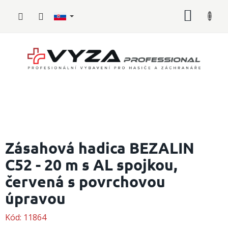
Prejsť
NÁKU
na
obsah
KOŠÍK
Hasičské
vybavenie
Zásahová hadica BEZALIN
C52 - 20 m s AL spojkou,
Požiarny
šport
červená s povrchovou
Zdravotnícke
úpravou
vybavenie
Kód:
11864
Oblečenie,