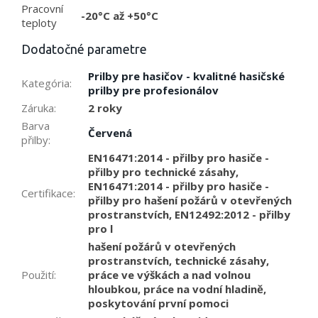
Pracovní
-20°C až +50°C
teploty
Dodatočné parametre
Prilby pre hasičov - kvalitné hasičské
Kategória
:
prilby pre profesionálov
Záruka
:
2 roky
Barva
Červená
přilby
:
EN16471:2014 - přilby pro hasiče -
přilby pro technické zásahy,
EN16471:2014 - přilby pro hasiče -
Certifikace
:
přilby pro hašení požárů v otevřených
prostranstvích, EN12492:2012 - přilby
pro l
hašení požárů v otevřených
prostranstvích, technické zásahy,
Použití
:
práce ve výškách a nad volnou
hloubkou, práce na vodní hladině,
poskytování první pomoci