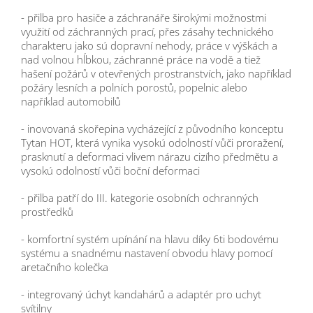
- přilba pro hasiče a záchranáře širokými možnostmi
využití od záchranných prací, přes zásahy technického
charakteru jako sú dopravní nehody, práce v výškách a
nad volnou hĺbkou, záchranné práce na vodě a tiež
hašení požárů v otevřených prostranstvích, jako například
požáry lesních a polních porostů, popelnic alebo
například automobilů
- inovovaná skořepina vycházející z původního konceptu
Tytan HOT, která vynika vysokú odolností vůči proražení,
prasknutí a deformaci vlivem nárazu cizího předmětu a
vysokú odolností vůči boční deformaci
- přilba patří do III. kategorie osobních ochranných
prostředků
- komfortní systém upínání na hlavu díky 6ti bodovému
systému a snadnému nastavení obvodu hlavy pomocí
aretačního kolečka
- integrovaný úchyt kandahárů a adaptér pro uchyt
svítilny