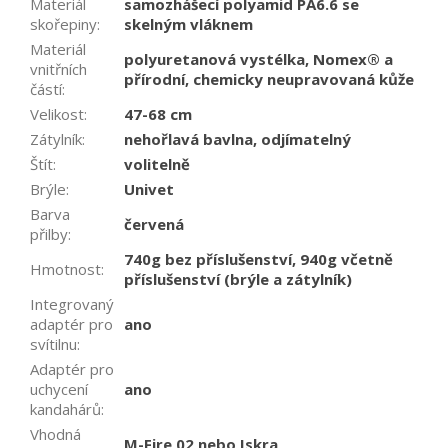
Materiál
samozhášecí polyamid PA6.6 se
skořepiny
:
skelným vláknem
Materiál
polyuretanová vystélka, Nomex® a
vnitřních
přírodní, chemicky neupravovaná kůže
částí
:
Velikost
:
47-68 cm
Zátylník
:
nehořlavá bavlna, odjímatelný
Štít
:
volitelně
Brýle
:
Univet
Barva
červená
přilby
:
740g bez příslušenství, 940g včetně
Hmotnost
:
příslušenství (brýle a zátylník)
Integrovaný
adaptér pro
ano
svítilnu
:
Adaptér pro
uchycení
ano
kandahárů
:
Vhodná
M-Fire 02 nebo Iskra