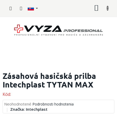
Prejsť
NÁKU
na
obsah
KOŠÍK
Hasičské
vybavenie
Zásahová hasičská prilba
Intechplast TYTAN MAX
Požiarny
šport
Kód:
Zdravotnícke
vybavenie
Priemerné
Neohodnotené
Podrobnosti hodnotenia
hodnotenie
Značka:
Intechplast
produktu
Oblečenie,