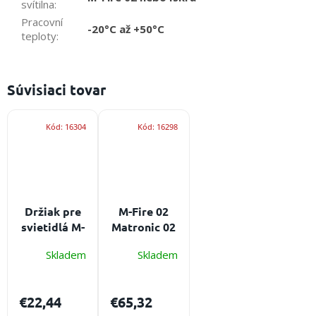
svítilna
:
Pracovní
-20°C až +50°C
teploty
:
Súvisiaci tovar
Kód:
16304
Kód:
16298
Držiak pre
M-Fire 02
svietidlá M-
Matronic 02
Fire na
EX LED -
Skladem
Skladem
prilbu
ATEX
Gallet -
certifikované
bezpečné
LED
€22,44
€65,32
uchytenie
svietidlo