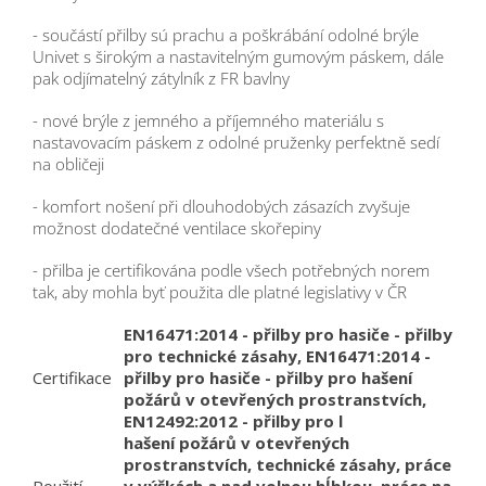
- součástí přilby sú prachu a poškrábání odolné brýle
Univet s širokým a nastavitelným gumovým páskem, dále
pak odjímatelný zátylník z FR bavlny
- nové brýle z jemného a příjemného materiálu s
nastavovacím páskem z odolné pruženky perfektně sedí
na obličeji
- komfort nošení při dlouhodobých zásazích zvyšuje
možnost dodatečné ventilace skořepiny
- přilba je certifikována podle všech potřebných norem
tak, aby mohla byť použita dle platné legislativy v ČR
EN16471:2014 - přilby pro hasiče - přilby
pro technické zásahy, EN16471:2014 -
Certifikace
přilby pro hasiče - přilby pro hašení
požárů v otevřených prostranstvích,
EN12492:2012 - přilby pro l
hašení požárů v otevřených
prostranstvích, technické zásahy, práce