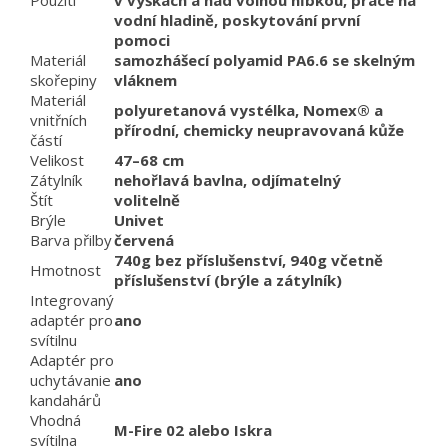
Použití
v výškách a nad volnou hĺbkou, práce na
vodní hladině, poskytování první
pomoci
Materiál
samozhášecí polyamid PA6.6 se skelným
skořepiny
vláknem
Materiál
polyuretanová vystélka, Nomex® a
vnitřních
přírodní, chemicky neupravovaná kůže
částí
Velikost
47–68 cm
Zátylník
nehořlavá bavlna, odjímatelný
Štít
volitelně
Brýle
Univet
Barva přilby
červená
740g bez příslušenství, 940g včetně
Hmotnost
příslušenství (brýle a zátylník)
Integrovaný
adaptér pro
ano
svítilnu
Adaptér pro
uchytávanie
ano
kandahárů
Vhodná
M-Fire 02 alebo Iskra
svítilna