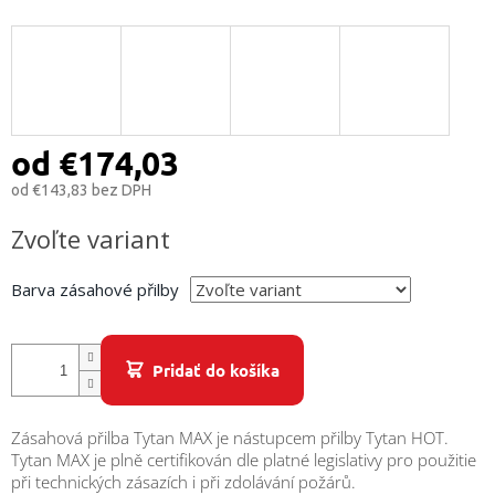
/
Prihlásenie
od
€174,03
od
€143,83
bez DPH
Jednotková
Zvoľte variant
cena:
Barva zásahové přilby
Pridať do košíka
Zásahová přilba Tytan MAX je nástupcem přilby Tytan HOT.
Tytan MAX je plně certifikován dle platné legislativy pro použitie
při technických zásazích i při zdolávání požárů.