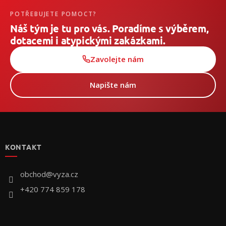
POTŘEBUJETE POMOCT?
Náš tým je tu pro vás. Poradíme s výběrem,
dotacemi i atypickými zakázkami.
Zavolejte nám
Napište nám
Z
á
p
KONTAKT
ä
t
i
obchod
@
vyza.cz
e
+420 774 859 178