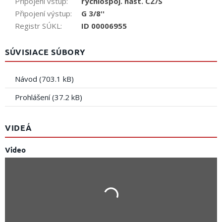
Připojení vstup
:
rychlospoj. nást. CZ/S
Připojení výstup
:
G 3/8''
Registr SÚKL
:
ID 00006955
SÚVISIACE SÚBORY
Návod (703.1 kB)
Prohlášení (37.2 kB)
VIDEÁ
Video