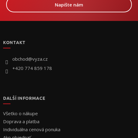
Napište nám
Z
á
p
KONTAKT
ä
t
i
obchod
@
vyza.cz
e
+420 774 859 178
DALŠÍ INFORMACE
Všetko o nákupe
Doprava a platba
Individuálna cenová ponuka
Ako objednať