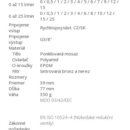
0 / 0,5 / 1 / 2 / 3 / 4 / 5 / 6 / 7 / 9 / 12 /
0 až 15 l/min
15
0 / 0,5 / 1 / 2 / 3 / 4 / 6 / 8 / 10 / 12 /
0 až 25 l/min
15 / 25
Pripojenie
Rychlospoj.nást. CZ/SK
vstup
Pripojenie
G3/8"
výstup
Materiál
Tělo
Poniklovaná mosaz
Ovladač
Polyamid
O-kroužky
EPDM
Filtr
Sintrovaná bronz a nerez
Rozmery
Priemer
39 mm
Dĺžka
77 mm
Váha
350 g
MDD 93/42/EEC
EN ISO 10524–4 (Nízkotlaké redukční
Zákonné
ventily)
požadavky