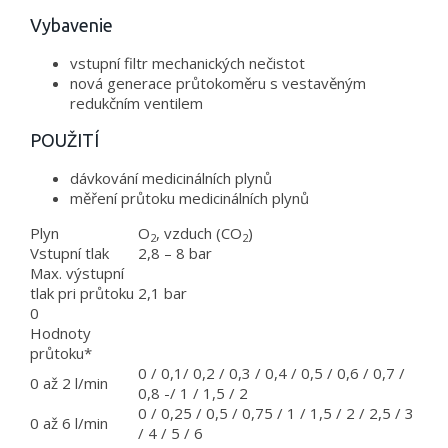
Vybavenie
vstupní filtr mechanických nečistot
nová generace průtokoměru s vestavěným
redukčním ventilem
POUŽITÍ
dávkování medicinálních plynů
měření průtoku medicinálních plynů
Plyn
O
, vzduch (CO
)
2
2
Vstupní tlak
2,8 – 8 bar
Max. výstupní
tlak pri průtoku
2,1 bar
0
Hodnoty
průtoku*
0 / 0,1/ 0,2 / 0,3 / 0,4 / 0,5 / 0,6 / 0,7 /
0 až 2 l/min
0,8 -/ 1 / 1,5 / 2
0 / 0,25 / 0,5 / 0,75 / 1 / 1,5 / 2 / 2,5 / 3
0 až 6 l/min
/ 4 / 5 / 6