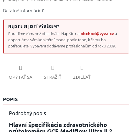
Detailné informácie
NEJSTE SI JISTÍ VÝBĚREM?
Poradíme vám, než objednáte. Napište na
obchod@vyza.cz
a
doporučíme vám konkrétní model podle toho, k čemu ho
potřebujete. Vybavení dodáváme profesionálům od roku 2009.
OPÝTAŤ SA
STRÁŽIŤ
ZDIEĽAŤ
POPIS
Podrobný popis
Hlavní špecifikácia zdravotnického
průtokoměru GCE Mediflow Ultra II 2