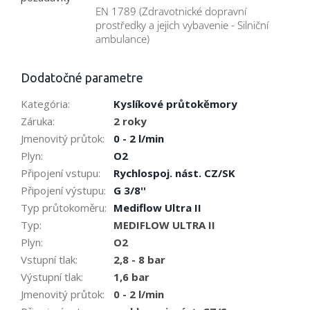
EN 1789 (Zdravotnické dopravní
prostředky a jejich vybavenie - Silniční
ambulance)
Dodatočné parametre
Kategória
:
Kyslíkové průtokěmory
Záruka
:
2 roky
Jmenovitý průtok
:
0 - 2 l/min
Plyn
:
O2
Připojení vstupu
:
Rychlospoj. nást. CZ/SK
Připojení výstupu
:
G 3/8''
Typ průtokoměru
:
Mediflow Ultra II
Typ
:
MEDIFLOW ULTRA II
Plyn
:
O2
Vstupní tlak
:
2,8 - 8 bar
Výstupní tlak
:
1,6 bar
Jmenovitý průtok
:
0 - 2 l/min