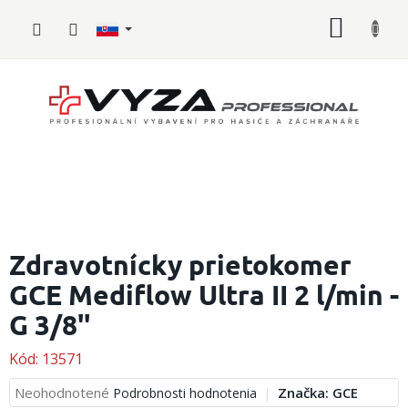
Prejsť
NÁKU
na
obsah
KOŠÍK
Hasičské
vybavenie
Zdravotnícky prietokomer
GCE Mediflow Ultra II 2 l/min -
Požiarny
šport
G 3/8''
Zdravotnícke
vybavenie
Kód:
13571
Priemerné
Neohodnotené
Značka:
GCE
Podrobnosti hodnotenia
Oblečenie,