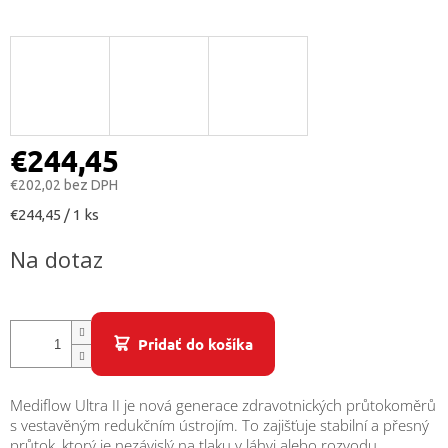
/
Prihlásenie
€244,45
€202,02 bez DPH
Jednotková
€244,45 / 1 ks
cena:
Na dotaz
Pridať do košíka
Mediflow Ultra II je nová generace zdravotnických průtokoměrů
s vestavěným redukčním ústrojím. To zajišťuje stabilní a přesný
průtok, ktorý je nezávislý na tlaku v láhvi alebo rozvodu.