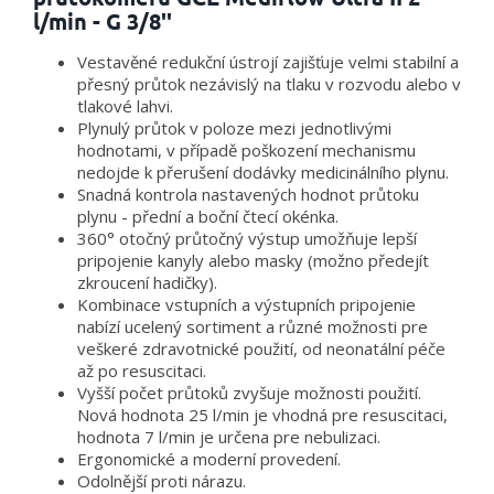
l/min - G 3/8''
Vestavěné redukční ústrojí zajišťuje velmi stabilní a
přesný průtok nezávislý na tlaku v rozvodu alebo v
tlakové lahvi.
Plynulý průtok v poloze mezi jednotlivými
hodnotami, v případě poškození mechanismu
nedojde k přerušení dodávky medicinálního plynu.
Snadná kontrola nastavených hodnot průtoku
plynu - přední a boční čtecí okénka.
360° otočný průtočný výstup umožňuje lepší
pripojenie kanyly alebo masky (možno předejít
zkroucení hadičky).
Kombinace vstupních a výstupních pripojenie
nabízí ucelený sortiment a různé možnosti pre
veškeré zdravotnické použití, od neonatální péče
až po resuscitaci.
Vyšší počet průtoků zvyšuje možnosti použití.
Nová hodnota 25 l/min je vhodná pre resuscitaci,
hodnota 7 l/min je určena pre nebulizaci.
Ergonomické a moderní provedení.
Odolnější proti nárazu.