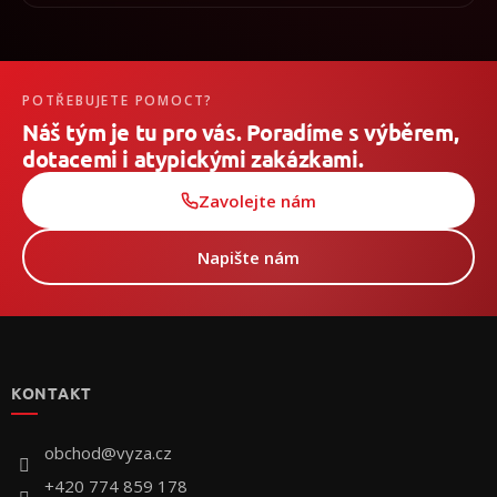
POTŘEBUJETE POMOCT?
Náš tým je tu pro vás. Poradíme s výběrem,
dotacemi i atypickými zakázkami.
Zavolejte nám
Napište nám
Z
á
p
KONTAKT
ä
t
i
obchod
@
vyza.cz
e
+420 774 859 178