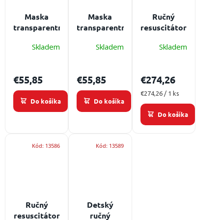
/
Maska
Maska
Ručný
transparentná
transparentná
resuscitátor
Prihlásenie
siliková
siliková
Ambu Mark
Skladem
Skladem
Skladem
Ambu 5 pre
Ambu 6 pre
IV s
dospelých
dospelých
rezervoárom
€55,85
€55,85
€274,26
Jednotková
€274,26 / 1 ks
Do košíka
Do košíka
cena:
Do košíka
Kód:
13586
Kód:
13589
Ručný
Detský
resuscitátor
ručný