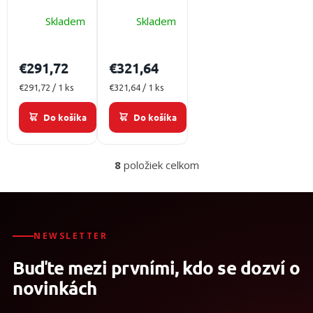
Ambu Mark
resuscitátor
Skladem
Skladem
IV
Ambu Mark
rezervoárom
IV s vakom
a maskou
€291,72
€321,64
Jednotková
Jednotková
€291,72 / 1 ks
€321,64 / 1 ks
cena:
cena:
Do košíka
Do košíka
8
položiek celkom
O
v
l
á
d
a
NEWSLETTER
c
Buďte mezi prvními, kdo se dozví o
i
e
novinkách
p
r