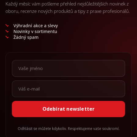
v
Každý měsíc vám pošleme přehled nejdůležitějších novinek z
k
oboru, recenze nových produktů a tipy z praxe profesionálů.
y
v
ý
Výhradní akce a slevy
p
Novinky v sortimentu
i
Žádný spam
s
u
Odebírat newsletter
Odhlásit se můžete kdykoliv. Respektujeme vaše soukromí.