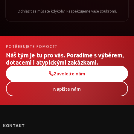
Odhlásit se můžete kdykoliv. Respektujeme vaše soukromí.
POTŘEBUJETE POMOCT?
Náš tým je tu pro vás. Poradíme s výběrem,
dotacemi i atypickými zakázkami.
Zavolejte nám
Napište nám
Z
á
p
KONTAKT
ä