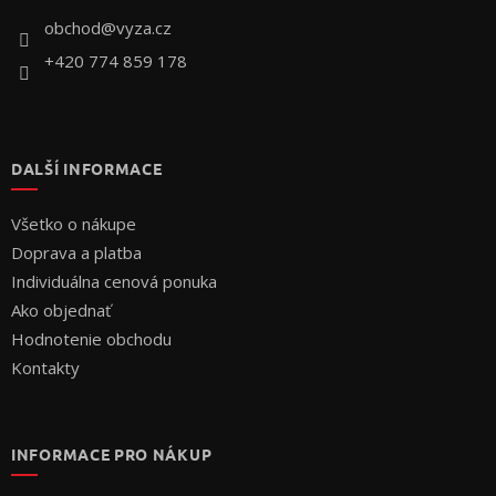
t
i
obchod
@
vyza.cz
e
+420 774 859 178
DALŠÍ INFORMACE
Všetko o nákupe
Doprava a platba
Individuálna cenová ponuka
Ako objednať
Hodnotenie obchodu
Kontakty
INFORMACE PRO NÁKUP