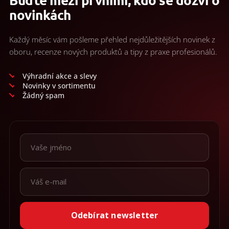
e
novinkách
p
r
v
Každý měsíc vám pošleme přehled nejdůležitějších novinek z
k
oboru, recenze nových produktů a tipy z praxe profesionálů.
y
v
ý
Výhradní akce a slevy
p
Novinky v sortimentu
i
Žádný spam
s
u
Odebírat newsletter