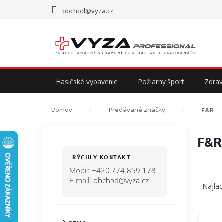
Prejsť
obchod@vyza.cz
na
obsah
Hasičské vybavenie
Požiarny šport
Zdrav
Domov
Predávané značky
F&R
B
F&R
o
č
RÝCHLY KONTAKT
n
Mobil:
+420 774 859 178
R
ý
E-mail:
obchod@vyza.cz
a
Najlac
p
d
a
e
n
n
V
e