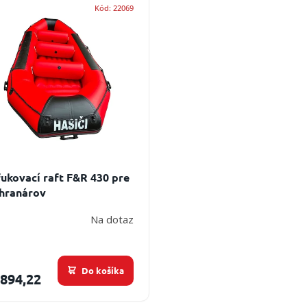
Kód:
22069
ukovací raft F&R 430 pre
hranárov
Na dotaz
Do košíka
 894,22