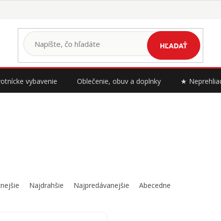
HĽADAŤ
otnícke vybavenie
Oblečenie, obuv a doplnky
★ Neprehlia
nejšie
Najdrahšie
Najpredávanejšie
Abecedne