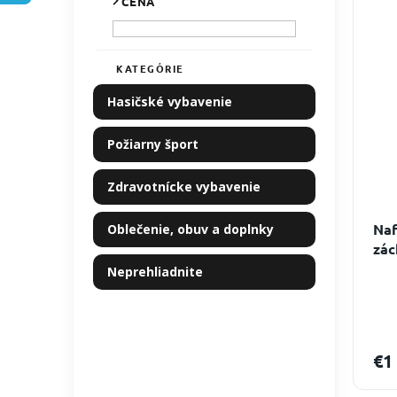
CENA
i
ý
l
e
p
p
i
r
s
KATEGÓRIE
Preskočiť
o
p
kategórie
Hasičské vybavenie
d
r
u
o
Požiarny šport
k
d
t
u
o
k
Zdravotnícke vybavenie
v
t
o
Naf
Oblečenie, obuv a doplnky
v
zác
Neprehliadnite
€1