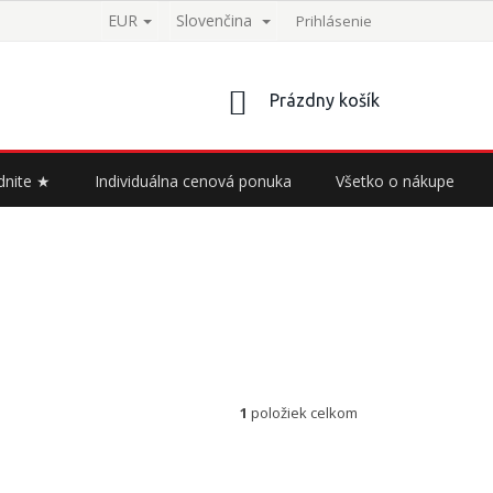
EUR
Slovenčina
Prihlásenie
NÁKUPNÝ
Prázdny košík
KOŠÍK
dnite ★
Individuálna cenová ponuka
Všetko o nákupe
1
položiek celkom