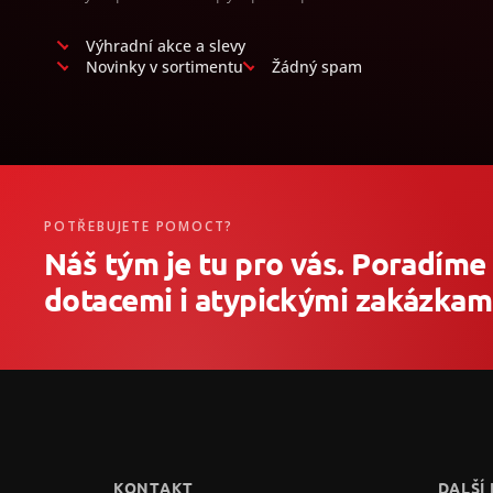
Výhradní akce a slevy
Novinky v sortimentu
Žádný spam
POTŘEBUJETE POMOCT?
Náš tým je tu pro vás. Poradíme
dotacemi i atypickými zakázkami
Z
á
p
ä
t
KONTAKT
DALŠÍ