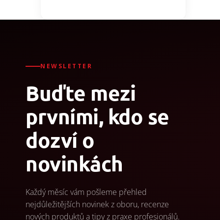
NEWSLETTER
Buďte mezi
prvními, kdo se
dozví o
novinkách
Každý měsíc vám pošleme přehled
nejdůležitějších novinek z oboru, recenze
nových produktů a tipy z praxe profesionálů.