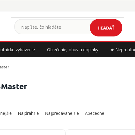
HĽADAŤ
otnícke vybavenie
Oblečenie, obuv a doplnky
★ Neprehlia
aster
sMaster
nejšie
Najdrahšie
Najpredávanejšie
Abecedne