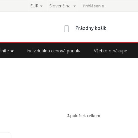
EUR
Slovenčina
Prihlásenie
NÁKUPNÝ
Prázdny košík
KOŠÍK
dnite ★
Individuálna cenová ponuka
Všetko o nákupe
2
položiek celkom