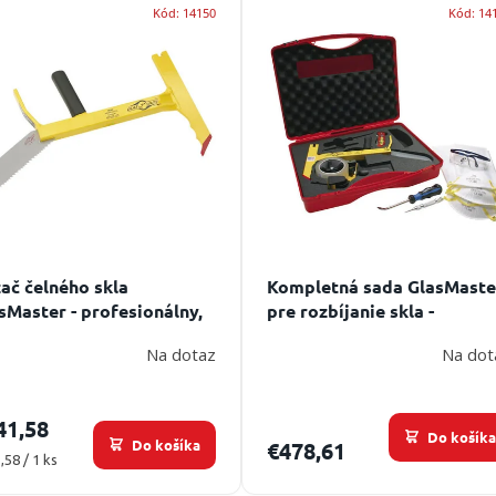
Kód:
14150
Kód:
14
ač čelného skla
Kompletná sada GlasMaste
sMaster - profesionálny,
pre rozbíjanie skla -
 rýchle a bezpečné
kompletne usporiadané v
Na dotaz
Na dot
tránenie skiel
kufri
41,58
Do košík
Do košíka
€478,61
otková
,58 / 1 ks
: