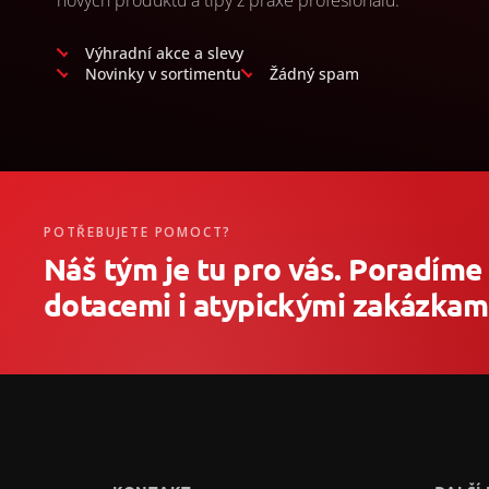
nových produktů a tipy z praxe profesionálů.
Výhradní akce a slevy
Novinky v sortimentu
Žádný spam
POTŘEBUJETE POMOCT?
Náš tým je tu pro vás. Poradíme
dotacemi i atypickými zakázkami
Z
á
p
ä
t