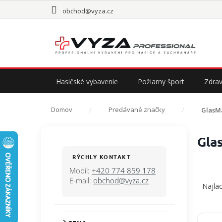
Prejsť
obchod@vyza.cz
na
obsah
Hasičské vybavenie
Požiarny šport
Zdrav
Domov
Predávané značky
GlasM
B
Gla
o
č
RÝCHLY KONTAKT
n
Mobil:
+420 774 859 178
R
ý
E-mail:
obchod@vyza.cz
a
Najlac
p
d
a
e
n
n
V
e