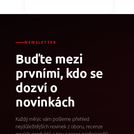
NEWSLETTER
Buďte mezi
prvními, kdo se
dozví o
novinkách
Každý měsíc vám pošleme přehled
nejdůležitějších novinek z oboru, recenze