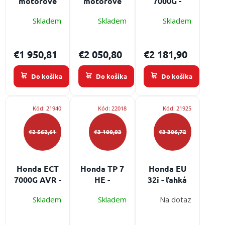
motorové
motorové
7000G -
čerpadlo
čerpadlo
trojfázová
Skladem
Skladem
Skladem
Honda QP-
vysokotlaké
elektrocentrála
402
Honda QP-
s výkonom 7
205 SLT
kW, ideálna
€1 950,81
€2 050,80
€2 181,90
pre náročné
použitie
Do košíka
Do košíka
Do košíka
Kód:
21940
Kód:
22018
Kód:
21925
€2 562,61
€3 100,03
€3 306,72
Honda ECT
Honda TP 7
Honda EU
7000G AVR -
HE -
32i - ľahká
trojfázová
trojfázová
prenosná
Skladem
Skladem
Na dotaz
elektrocentrála
elektrocentrála
elektrocentrála
s výkonom 7
s výkonom 7
s
kW s AVR
kW, ideálna
invertálrom