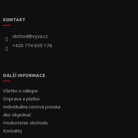
Z
á
p
KONTAKT
ä
t
i
obchod
@
vyza.cz
e
+420 774 859 178
DALŠÍ INFORMACE
Všetko o nákupe
Doprava a platba
Individuálna cenová ponuka
Ako objednať
Hodnotenie obchodu
Kontakty