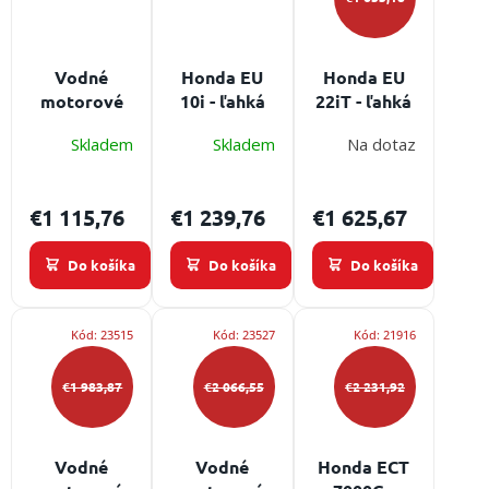
/
Prihlásenie
Vodné
Honda EU
Honda EU
motorové
10i - ľahká
22iT - ľahká
čerpadlo
tichá
tichá
Skladem
Skladem
Na dotaz
vysokotlaké
kuforová
kuforová
Honda QP-
elektrocentrála
elektrocentrála
205 SX
1000 W
2200 W
€1 115,76
€1 239,76
€1 625,67
Do košíka
Do košíka
Do košíka
Kód:
23515
Kód:
23527
Kód:
21916
€1 983,87
€2 066,55
€2 231,92
Vodné
Vodné
Honda ECT