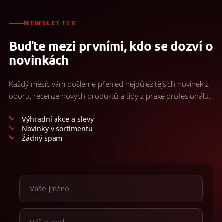
á
d
a
NEWSLETTER
c
Buďte mezi prvními, kdo se dozví o
i
e
novinkách
p
r
v
Každý měsíc vám pošleme přehled nejdůležitějších novinek z
k
oboru, recenze nových produktů a tipy z praxe profesionálů.
y
v
ý
Výhradní akce a slevy
p
Novinky v sortimentu
i
Žádný spam
s
u