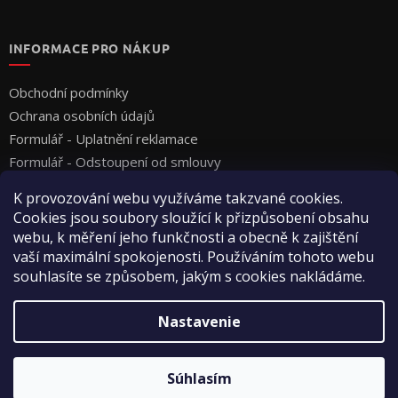
INFORMACE PRO NÁKUP
Obchodní podmínky
Ochrana osobních údajů
Formulář - Uplatnění reklamace
Formulář - Odstoupení od smlouvy
K provozování webu využíváme takzvané cookies.
Cookies jsou soubory sloužící k přizpůsobení obsahu
webu, k měření jeho funkčnosti a obecně k zajištění
vaší maximální spokojenosti. Používáním tohoto webu
souhlasíte se způsobem, jakým s cookies nakládáme.
Vytvoril Shoptet
Nastavenie
Copyright 2026
Vyza Professional s.r.o.
. Všetky práva
Súhlasím
vyhradené.