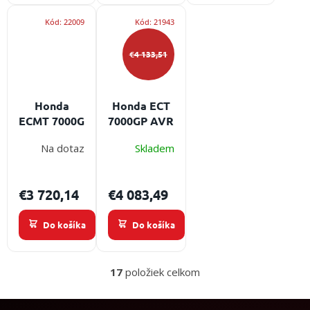
Kód:
22009
Kód:
21943
€4 133,51
Honda
Honda ECT
ECMT 7000G
7000GP AVR
- trojfázová
- trojfázová
Na dotaz
Skladem
elektrocentrála
elektrocentrála
7 kW s
7 kW s AVR
robustným
pre stabilný
€3 720,14
€4 083,49
motorom
plynulý
pre náročné
chod
Do košíka
Do košíka
nasadenie
17
položiek celkom
O
v
l