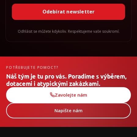
Odebírat newsletter
Odhlásit se můžete kdykoliv. Respektujeme vaše soukromí.
POTŘEBUJETE POMOCT?
Náš tým je tu pro vás. Poradíme s výběrem,
dotacemi i atypickými zakázkami.
Zavolejte nám
Napište nám
Z
á