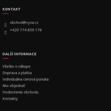
p
KONTAKT
ä
t
i
obchod
@
vyza.cz
e
+420 774 859 178
DALŠÍ INFORMACE
Všetko o nákupe
Doprava a platba
Individuálna cenová ponuka
Ako objednať
Hodnotenie obchodu
Kontakty