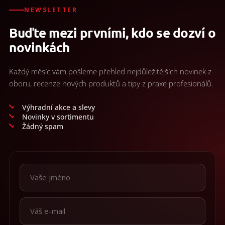
d
/
a
NEWSLETTER
c
Prihlásenie
Buďte mezi prvními, kdo se dozví o
i
e
novinkách
p
r
v
Každý měsíc vám pošleme přehled nejdůležitějších novinek z
k
oboru, recenze nových produktů a tipy z praxe profesionálů.
y
v
ý
Výhradní akce a slevy
p
Novinky v sortimentu
i
Žádný spam
s
u