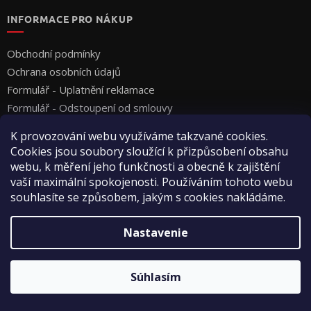
INFORMACE PRO NÁKUP
Obchodní podmínky
Ochrana osobních údajů
Formulář - Uplatnění reklamace
Formulář - Odstoupení od smlouvy
K provozování webu využíváme takzvané cookies.
Cookies jsou soubory sloužící k přizpůsobení obsahu
webu, k měření jeho funkčnosti a obecně k zajištění
vaší maximální spokojenosti. Používáním tohoto webu
souhlasíte se způsobem, jakým s cookies nakládáme.
Vytvoril Shoptet
Nastavenie
Copyright 2026
Vyza Professional s.r.o.
. Všetky práva
Súhlasím
vyhradené.