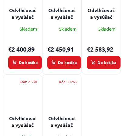
/
Odvlhčovač
Odvlhčovač
Odvlhčovač
a vysúšač
a vysúšač
a vysúšač
Prihlásenie
vzduchu
vzduchu
vzduchu
Skladem
Skladem
Skladem
Master DH
Master DHP
Master DH
62 -
65 -
792
profesionálny
profesionálny
€2 400,89
€2 450,91
€2 583,92
Do košíka
Do košíka
Do košíka
Kód:
21278
Kód:
21266
Odvlhčovač
Odvlhčovač
a vysúšač
a vysúšač
vzduchu
vzduchu