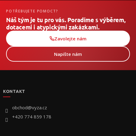
POTŘEBUJETE POMOCT?
Náš tým je tu pro vás. Poradíme s výběrem,
dotacemi i atypickými zakázkami.
Zavolejte nám
Napište nám
Z
á
p
KONTAKT
ä
t
i
obchod
@
vyza.cz
e
+420 774 859 178