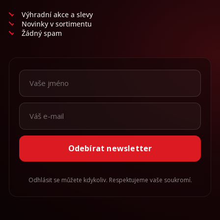
v
ý
Výhradní akce a slevy
p
Novinky v sortimentu
i
Žádný spam
s
u
Odebírat newsletter
Odhlásit se můžete kdykoliv. Respektujeme vaše soukromí.