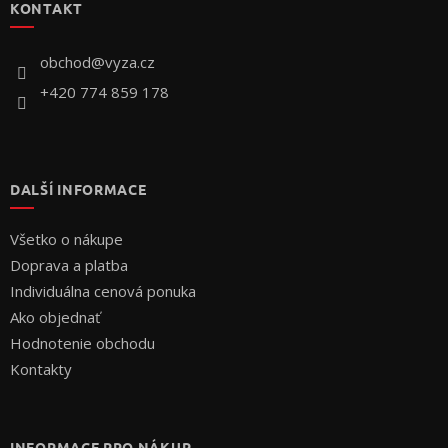
KONTAKT
ä
t
i
obchod
@
vyza.cz
e
+420 774 859 178
DALŠÍ INFORMACE
Všetko o nákupe
Doprava a platba
Individuálna cenová ponuka
Ako objednať
Hodnotenie obchodu
Kontakty
INFORMACE PRO NÁKUP