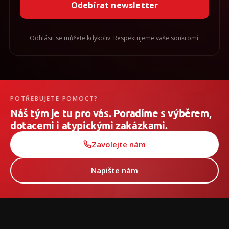
Odebírat newsletter
Odhlásit se můžete kdykoliv. Respektujeme vaše soukromí.
POTŘEBUJETE POMOCT?
Náš tým je tu pro vás. Poradíme s výběrem,
dotacemi i atypickými zakázkami.
Zavolejte nám
Napište nám
Z
á
p