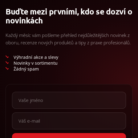
/
c
Buďte mezi prvními, kdo se dozví o
i
e
Prihlásenie
novinkách
p
r
v
Každý měsíc vám pošleme přehled nejdůležitějších novinek z
k
oboru, recenze nových produktů a tipy z praxe profesionálů.
y
v
ý
Výhradní akce a slevy
p
Novinky v sortimentu
i
Žádný spam
s
u