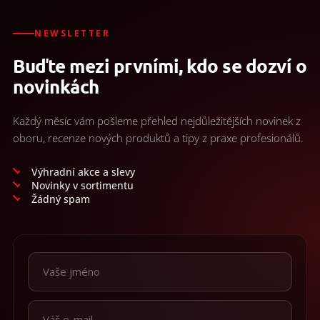
/
á
d
a
NEWSLETTER
Prihlásenie
c
Buďte mezi prvními, kdo se dozví o
i
e
novinkách
p
r
v
Každý měsíc vám pošleme přehled nejdůležitějších novinek z
k
oboru, recenze nových produktů a tipy z praxe profesionálů.
y
v
ý
Výhradní akce a slevy
p
Novinky v sortimentu
i
Žádný spam
s
u