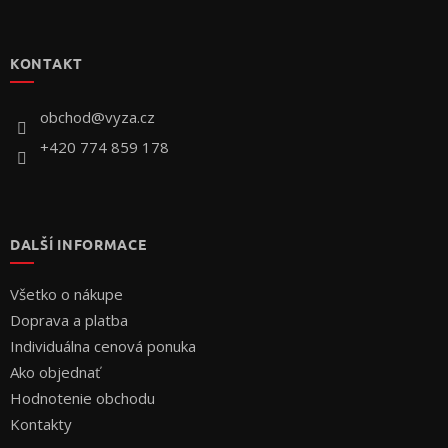
Z
á
p
KONTAKT
ä
t
i
obchod
@
vyza.cz
e
+420 774 859 178
DALŠÍ INFORMACE
Všetko o nákupe
Doprava a platba
Individuálna cenová ponuka
Ako objednať
Hodnotenie obchodu
Kontakty