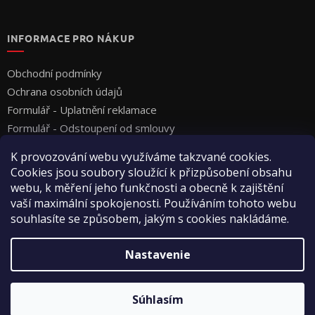
INFORMACE PRO NÁKUP
Obchodní podmínky
Ochrana osobních údajů
Formulář - Uplatnění reklamace
Formulář - Odstoupení od smlouvy
K provozování webu využíváme takzvané cookies.
Cookies jsou soubory sloužící k přizpůsobení obsahu
webu, k měření jeho funkčnosti a obecně k zajištění
vaší maximální spokojenosti. Používáním tohoto webu
souhlasíte se způsobem, jakým s cookies nakládáme.
Vytvoril Shoptet
Nastavenie
Copyright 2026
Vyza Professional s.r.o.
. Všetky práva
Súhlasím
vyhradené.