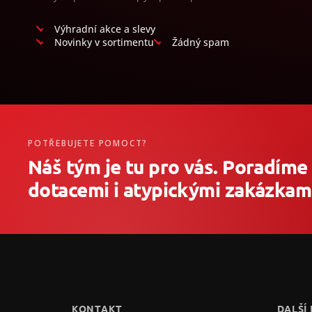
Výhradní akce a slevy
Novinky v sortimentu
Žádný spam
POTŘEBUJETE POMOCT?
Náš tým je tu pro vás. Poradíme
dotacemi i atypickými zakázkami
Z
á
p
ä
t
KONTAKT
DALŠÍ