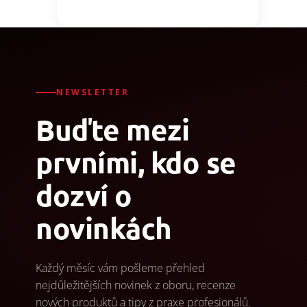
NEWSLETTER
Buďte mezi
prvními, kdo se
dozví o
novinkách
Každý měsíc vám pošleme přehled
nejdůležitějších novinek z oboru, recenze
nových produktů a tipy z praxe profesionálů.