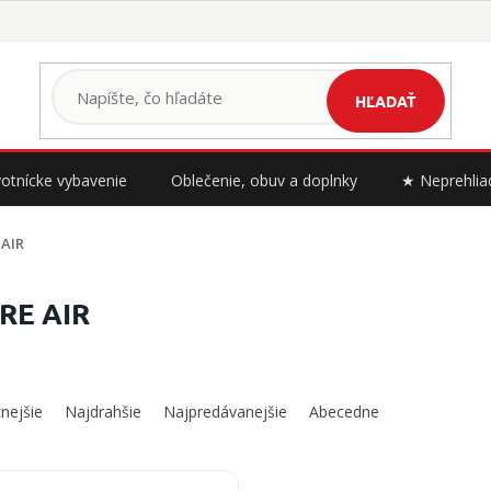
HĽADAŤ
otnícke vybavenie
Oblečenie, obuv a doplnky
★ Neprehlia
 AIR
RE AIR
nejšie
Najdrahšie
Najpredávanejšie
Abecedne