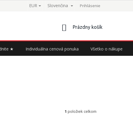
EUR
Slovenčina
Prihlásenie
NÁKUPNÝ
Prázdny košík
KOŠÍK
dnite ★
Individuálna cenová ponuka
Všetko o nákupe
1
položiek celkom