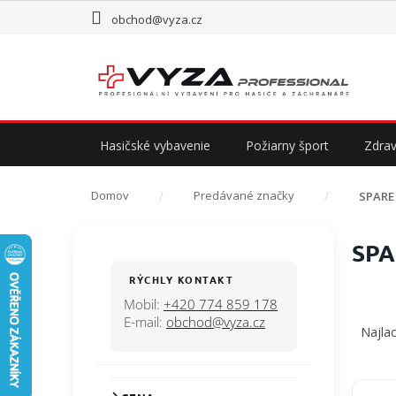
Prejsť
obchod@vyza.cz
na
obsah
Hasičské vybavenie
Požiarny šport
Zdrav
Domov
Predávané značky
SPARE
B
SPA
o
č
RÝCHLY KONTAKT
n
Mobil:
+420 774 859 178
R
ý
E-mail:
obchod@vyza.cz
a
Najlac
p
d
a
e
n
n
V
e