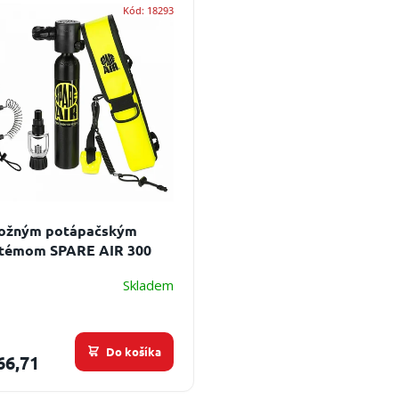
Kód:
18293
ložným potápačským
témom SPARE AIR 300
CE
Skladem
Do košíka
66,71