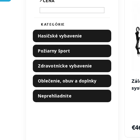
CENA
i
ý
l
e
p
p
i
r
s
KATEGÓRIE
Preskočiť
o
p
kategórie
Hasičské vybavenie
d
r
u
o
Požiarny šport
k
d
t
u
o
k
Zdravotnícke vybavenie
v
t
o
Zá
Oblečenie, obuv a doplnky
v
sys
PK-
Neprehliadnite
€4