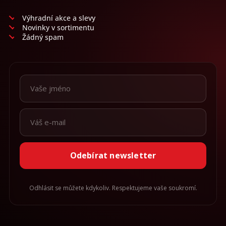
v
ý
Výhradní akce a slevy
p
Novinky v sortimentu
i
Žádný spam
s
u
Odebírat newsletter
Odhlásit se můžete kdykoliv. Respektujeme vaše soukromí.