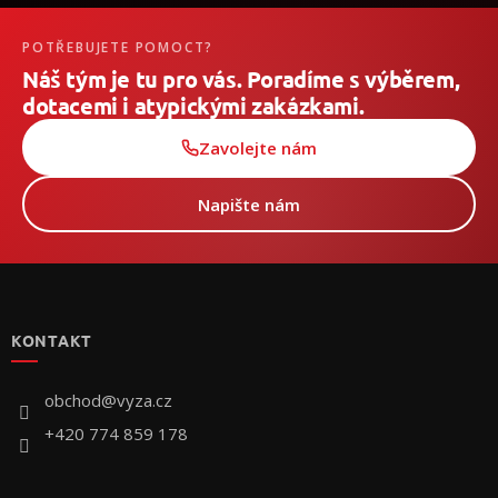
POTŘEBUJETE POMOCT?
Náš tým je tu pro vás. Poradíme s výběrem,
dotacemi i atypickými zakázkami.
Zavolejte nám
Napište nám
Z
á
p
KONTAKT
ä
t
i
obchod
@
vyza.cz
e
+420 774 859 178