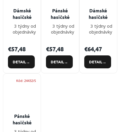
/
Dámské
Pánské
Dámské
Prihlásenie
hasičské
hasičské
hasičské
legíny
legíny MAX
legíny
3 týdny od
3 týdny od
3 týdny od
VICTORIE
PRO - short
VICTORIE
objednávky
objednávky
objednávky
PRO - short
PRO - long
€57,48
€57,48
€64,47
DETAIL
DETAIL
DETAIL
Kód:
24432/S
Pánské
hasičské
legíny
3 týdny od