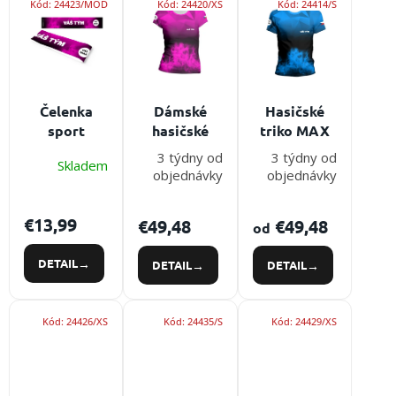
Kód:
24423/MOD
Kód:
24420/XS
Kód:
24414/S
i
ý
obuv
a
e
p
doplnky
p
i
r
s
★
o
p
Neprehliadnite
d
★
r
Čelenka
Dámské
Hasičské
u
o
sport
hasičské
triko MAX
Individuálna
k
d
COLOURS
triko
cenová
3 týdny od
3 týdny od
t
u
ponuka
Skladem
WICKEY
objednávky
objednávky
o
k
PRO
Všetko
v
t
o
€13,99
o
nákupe
€49,48
€49,48
od
v
Kontakty
DETAIL
DETAIL
DETAIL
Požiarny
šport
Kód:
24426/XS
Kód:
24435/S
Kód:
24429/XS
Neprehliadnite
EUR