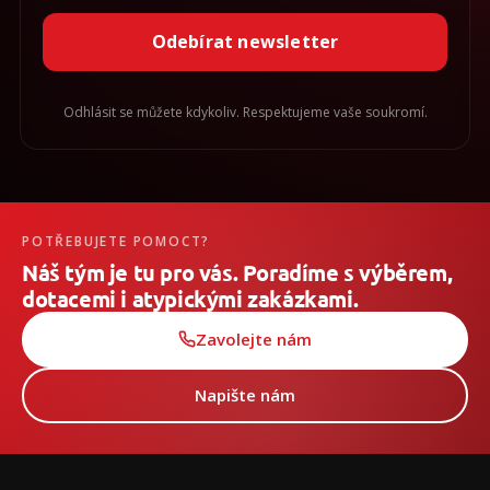
Odebírat newsletter
Odhlásit se můžete kdykoliv. Respektujeme vaše soukromí.
POTŘEBUJETE POMOCT?
Náš tým je tu pro vás. Poradíme s výběrem,
dotacemi i atypickými zakázkami.
Zavolejte nám
Napište nám
Z
á