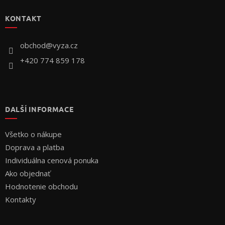
p
KONTAKT
ä
t
i
obchod
@
vyza.cz
e
+420 774 859 178
DALŠÍ INFORMACE
Všetko o nákupe
Doprava a platba
Individuálna cenová ponuka
Ako objednať
Hodnotenie obchodu
Kontakty