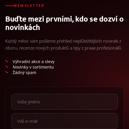
d
/
a
NEWSLETTER
c
Prihlásenie
Buďte mezi prvními, kdo se dozví o
i
e
novinkách
p
r
v
Každý měsíc vám pošleme přehled nejdůležitějších novinek z
k
oboru, recenze nových produktů a tipy z praxe profesionálů.
y
v
ý
Výhradní akce a slevy
p
Novinky v sortimentu
i
Žádný spam
s
u