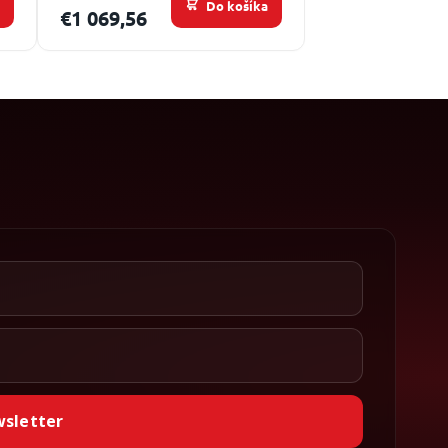
a
Do košíka
€1 069,56
wsletter