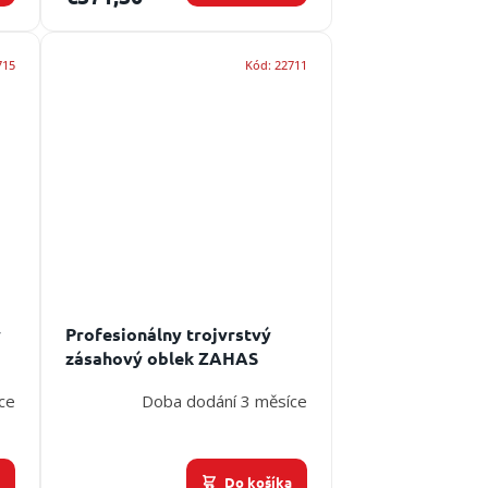
715
Kód:
22711
ý
Profesionálny trojvrstvý
zásahový oblek ZAHAS
Scorpion II.
ce
Doba dodání 3 měsíce
a
Do košíka