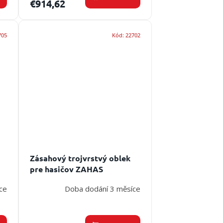
€914,62
705
Kód:
22702
Zásahový trojvrstvý oblek
pre hasičov ZAHAS
PREDATOR II.
ce
Doba dodání 3 měsíce