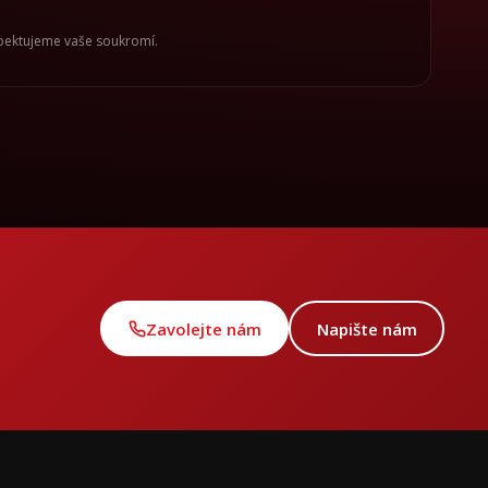
spektujeme vaše soukromí.
Zavolejte nám
Napište nám