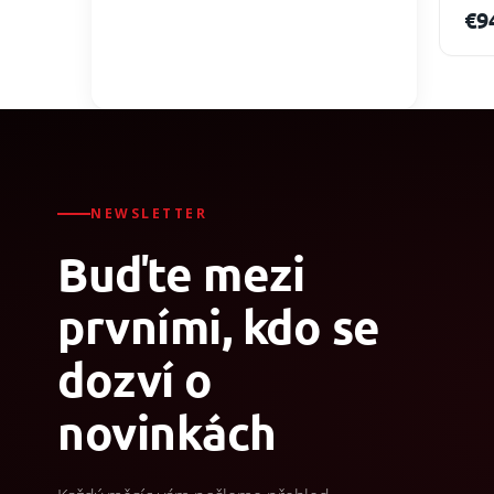
€9
NEWSLETTER
Buďte mezi
prvními, kdo se
dozví o
novinkách