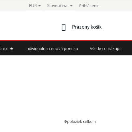
EUR
Slovenčina
Prihlásenie
NÁKUPNÝ
Prázdny košík
KOŠÍK
dnite ★
Individuálna cenová ponuka
Všetko o nákupe
9
položiek celkom