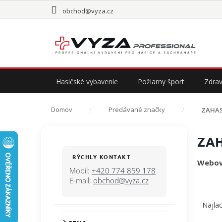
Prejsť
obchod@vyza.cz
na
obsah
Hasičské vybavenie
Požiarny šport
Zdrav
Domov
Predávané značky
ZAHA
B
ZA
o
č
RÝCHLY KONTAKT
Webov
n
Mobil:
+420 774 859 178
ý
E-mail:
obchod@vyza.cz
p
R
a
a
Najlac
n
d
e