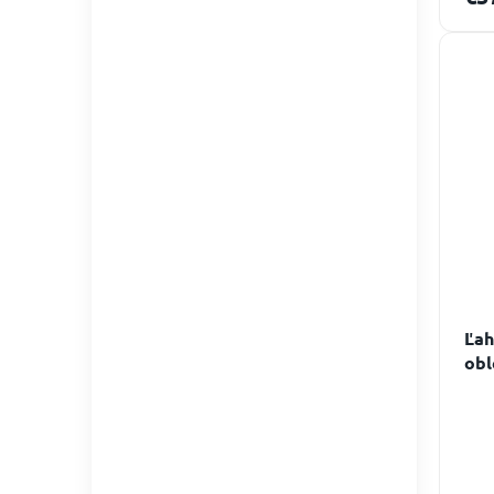
Ľah
obl