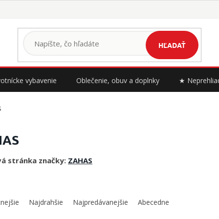
HĽADAŤ
otnícke vybavenie
Oblečenie, obuv a doplnky
★ Neprehlia
S
HAS
á stránka značky:
ZAHAS
nejšie
Najdrahšie
Najpredávanejšie
Abecedne