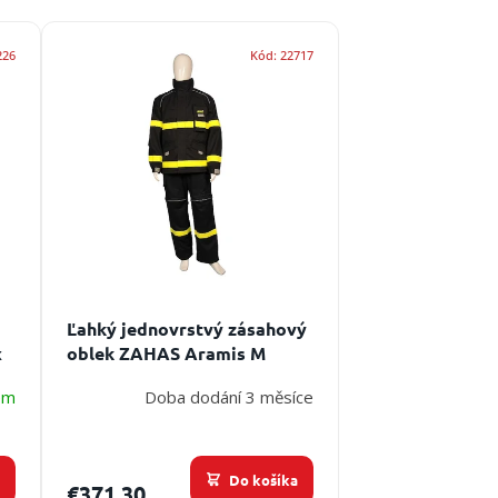
226
Kód:
22717
Ľahký jednovrstvý zásahový
x
oblek ZAHAS Aramis M
em
Doba dodání 3 měsíce
a
Do košíka
€371,30