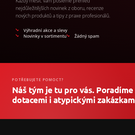
Každý měsíc vám pošleme přehled
nejdůležitějších novinek z oboru, recenze
nových produktů a tipy z praxe profesionálů.
Výhradní akce a slevy
Novinky v sortimentu
Žádný spam
POTŘEBUJETE POMOCT?
Náš tým je tu pro vás. Poradíme
dotacemi i atypickými zakázkami
Z
á