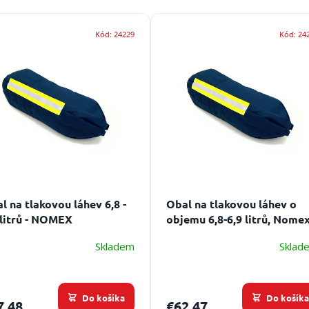
Kód:
24229
Kód:
24
l na tlakovou láhev 6,8 -
Obal na tlakovou láhev o
 litrů - NOMEX
objemu 6,8-6,9 litrů, Nome
polstrovaný
Skladem
Sklad
Do košíka
Do košík
7,48
€62,47