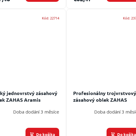
Kód:
22714
Kód:
23
ký jednovrstvý zásahový
Profesionálny trojvrstvov
ek ZAHAS Aramis
zásahový oblek ZAHAS
Scorpion I.
Doba dodání 3 měsíce
Doba dodání 3 měsí
Do košíka
Do košík