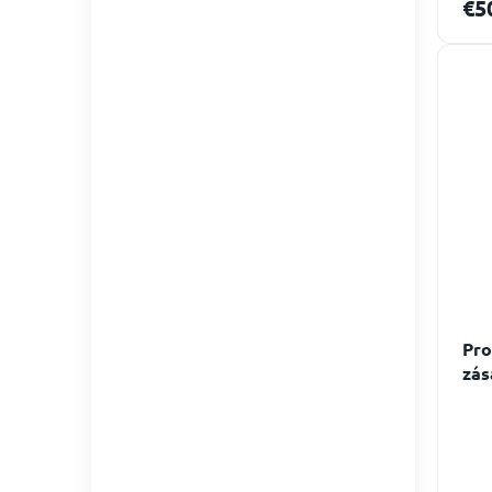
€5
Pro
zás
Sco