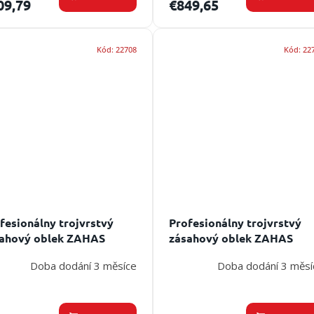
09,79
€849,65
Kód:
22708
Kód:
22
fesionálny trojvrstvý
Profesionálny trojvrstvý
ahový oblek ZAHAS
zásahový oblek ZAHAS
rpion III.
Predator I.
Doba dodání 3 měsíce
Doba dodání 3 měsí