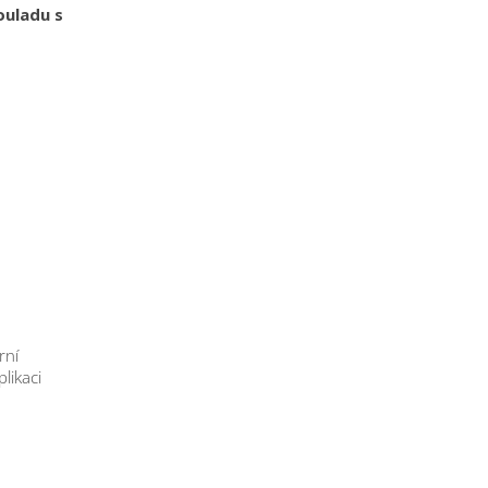
ouladu s
rní
likaci