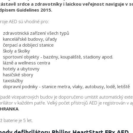
zástavě srdce a zdravotníky i laickou veřejnost naviguje v s
dpisem Guidelines 2015.
troje AED sú vhodné pro:
zdravotnická zařízení všech typů
kancelářské budovy, úřady
čerpací a dobíjecí stanice
školy a školky
sportovní objekty - bazény, koupaliště, stadiony apod.
lázně a wellness centra
hotely a ubytovny
hasičské sbory
taxislužby
dopravní podniky - stanice metra, vlaky, autobusy, lodě, letiště
ípadě vícepatrových budov je doporučeno umístit automatický exte
brilátor v každém patře. Velký počet přístrojů AED je registrován v ap
CHRANKA
.
ž baterie je 5 let.
ody defibrilátoru Philips HeartStart FRx AED