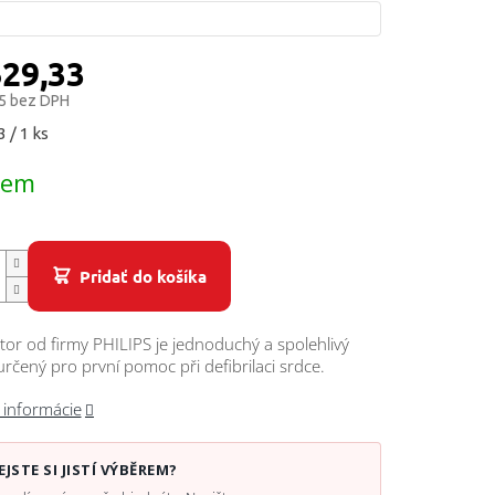
629,33
5 bez DPH
ová
 / 1 ks
dem
Pridať do košíka
átor od firmy PHILIPS je jednoduchý a spolehlivý
 určený pro první pomoc při defibrilaci srdce.
 informácie
EJSTE SI JISTÍ VÝBĚREM?