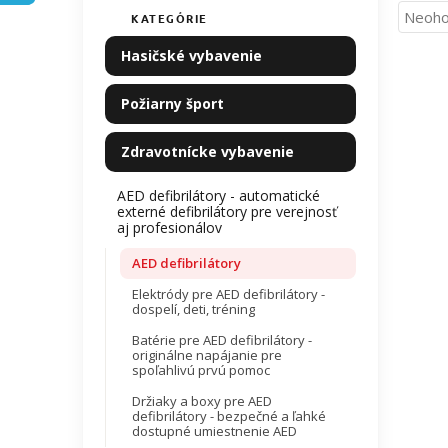
n
Priem
Neoho
KATEGÓRIE
Preskočiť
e
hodno
kategórie
l
Hasičské vybavenie
produ
je
0,0
Požiarny šport
z
5
Zdravotnícke vybavenie
hviezdi
AED defibrilátory - automatické
externé defibrilátory pre verejnosť
aj profesionálov
AED defibrilátory
Elektródy pre AED defibrilátory -
dospelí, deti, tréning
Batérie pre AED defibrilátory -
originálne napájanie pre
spoľahlivú prvú pomoc
Držiaky a boxy pre AED
defibrilátory - bezpečné a ľahké
dostupné umiestnenie AED