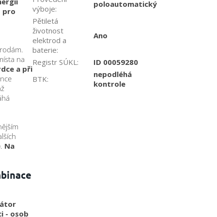
ergií
poloautomatický
výboje
:
t pro
Pětiletá
životnost
Ano
elektrod a
trodám.
baterie
:
místa na
Registr SÚKL
:
ID 00059280
dce a při
nepodléhá
ánce
BTK
:
kontrole
áž
áhá
nějším
lších
).
Na
mbinace
látor
ci - osob