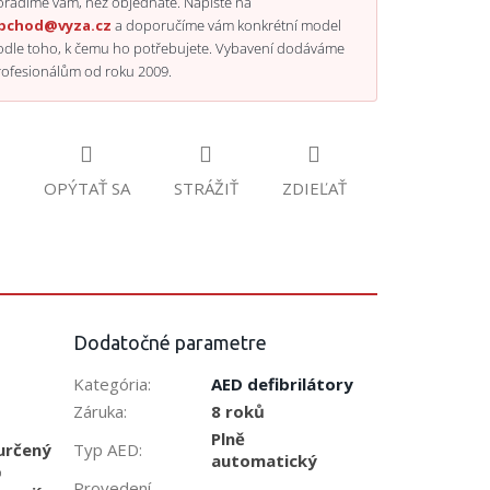
radíme vám, než objednáte. Napište na
bchod@vyza.cz
a doporučíme vám konkrétní model
odle toho, k čemu ho potřebujete. Vybavení dodáváme
rofesionálům od roku 2009.
OPÝTAŤ SA
STRÁŽIŤ
ZDIEĽAŤ
Dodatočné parametre
Kategória
:
AED defibrilátory
Záruka
:
8 roků
Plně
Typ AED
:
 určený
automatický
o
Provedení