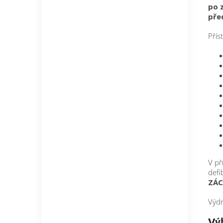
po 
pře
Přís
V př
defi
ZÁ
Výdr
Výh