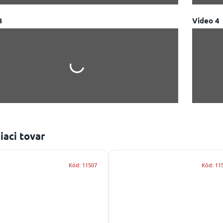
3
Video 4
iaci tovar
Kód:
11507
Kód:
11