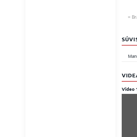
= Br
SÚVI
Manu
VIDE
Video 