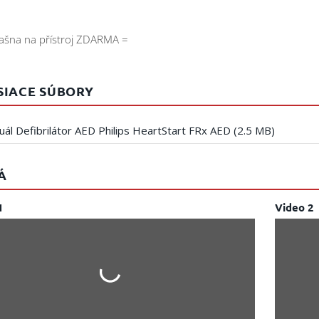
ašna na přístroj ZDARMA =
SIACE SÚBORY
ál Defibrilátor AED Philips HeartStart FRx AED (2.5 MB)
Á
1
Video 2