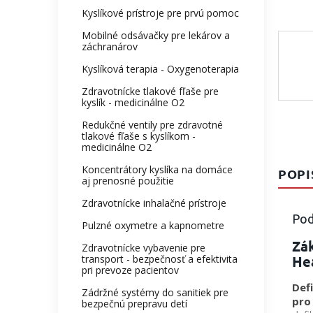
Kyslíkové prístroje pre prvú pomoc
Mobilné odsávačky pre lekárov a
záchranárov
Kyslíková terapia - Oxygenoterapia
Zdravotnícke tlakové fľaše pre
kyslík - medicinálne O2
Redukčné ventily pre zdravotné
tlakové fľaše s kyslíkom -
medicinálne O2
Koncentrátory kyslíka na domáce
POPI
aj prenosné použitie
Zdravotnícke inhalačné prístroje
Pod
Pulzné oxymetre a kapnometre
Zák
Zdravotnícke vybavenie pre
He
transport - bezpečnosť a efektivita
pri prevoze pacientov
Defi
Zádržné systémy do sanitiek pre
pro 
bezpečnú prepravu detí