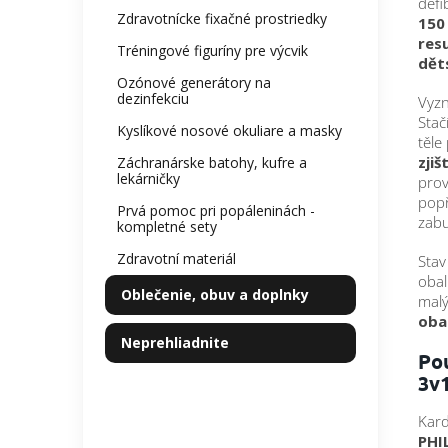
defi
Zdravotnícke fixačné prostriedky
150 
res
Tréningové figuríny pre výcvik
dět
Ozónové generátory na
dezinfekciu
Vyzn
Stač
Kyslíkové nosové okuliare a masky
těle
zjiš
Záchranárske batohy, kufre a
lekárničky
prov
popř
Prvá pomoc pri popáleninách -
zab
kompletné sety
Zdravotní materiál
Stav
obal
Oblečenie, obuv a doplnky
malý
oba
Neprehliadnite
Pou
3v
Kard
PHIL