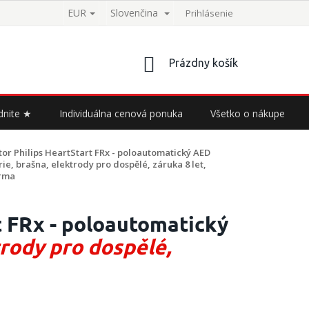
EUR
Slovenčina
Prihlásenie
NÁKUPNÝ
Prázdny košík
KOŠÍK
dnite ★
Individuálna cenová ponuka
Všetko o nákupe
tor Philips HeartStart FRx - poloautomatický
AED
erie, brašna, elektrody pro dospělé, záruka 8 let,
rma
t FRx - poloautomatický
trody pro dospělé,