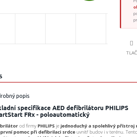
A
Po
o
p
D
p
A
TLAČ
R
S
M
robný popis
O
ladní specifikace AED defibrilátoru PHILIPS
artStart FRx - poloautomatický
brilátor
od firmy
PHILIPS
je
jednoduchý a spolehlivý přístroj
první pomoc při defibrilaci srdce
uvnitř budov i v terénu. Tent