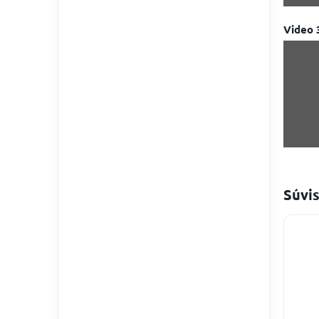
Video 
Súvis