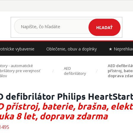
HĽADAŤ
otnícke vybavenie
Oblečenie, obuv a doplnky
★ Neprehlia
átory - automatické
AED defibrilá
AED
brilátory pre verejnosť
přístroj, bat
defibrilátory
álov
doprava zda
 defibrilátor Philips HeartStar
 přístroj, baterie, brašna, elek
uka 8 let, doprava zdarma
1495