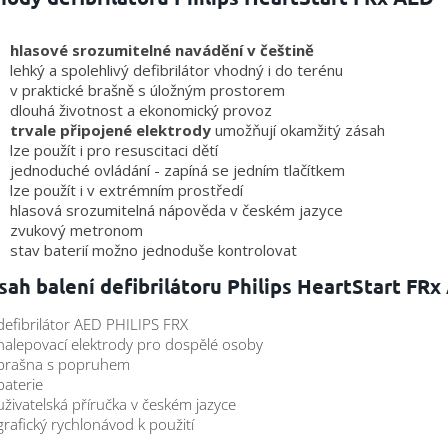
hlasové srozumitelné navádění v češtině
lehký a spolehlivý defibrilátor vhodný i do terénu
v praktické brašně s úložným prostorem
dlouhá životnost a ekonomický provoz
trvale připojené elektrody
umožňují okamžitý zásah
lze použít i pro resuscitaci dětí
jednoduché ovládání - zapíná se jedním tlačítkem
lze použít i v extrémním prostředí
hlasová srozumitelná nápověda v českém jazyce
zvukový metronom
stav baterií možno jednoduše kontrolovat
ah balení defibrilátoru Philips HeartStart FRx
defibrilátor AED PHILIPS FRX
nalepovací elektrody pro dospělé osoby
 brašna s popruhem
baterie
uživatelská příručka v českém jazyce
grafický rychlonávod k použití