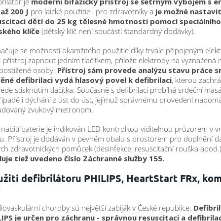
brilátor je
moderní bifázický přístroj se šetrným výbojem s en
až 200 J
pro laické použitie i pro zdravotníky a
je možné nastavi
uscitaci dětí do 25 kg tělesné hmotnosti pomocí speciálního
ského klíče
(dětský klíč není součástí štandardný dodávky).
ačuje se možností okamžitého použitie díky trvale připojeným elek
í přístroj zapnout jedním tlačítkem, přiložit elektrody na vyznačená 
 postižené osoby.
Přístroj sám provede analýzu stavu práce sr
těné defibrilaci vydá hlasový povel k defibrilaci
, kterou zachr
ede stisknutím tlačítka. Současně s defibrilací probíhá srdeční mas
ípadě i dýchání z úst do úst, jejímuž správnému provedení napom
udovaný zvukový metronom.
 nabití baterie je indikován LED kontrolkou viditelnou průzorem v v
u. Přístroj je dodáván v pevném obalu s prostorem pro doplnění da
ch zdravotnických pomůcek (desinfekce, resuscitační rouška apod.
luje tiež uvedeno číslo Záchranné služby 155.
žití defibrilátoru PHILIPS, HeartStart FRx, ko
1
iovaskulární choroby sú největší zabiják v České republice.
Defibri
IPS je určen pro záchranu - správnou resuscitaci a defibrila