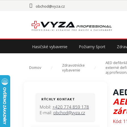
Prejsť
obchod@vyza.cz
na
obsah
Hasičské vybavenie
Požiarny šport
Zdrav
AED defibril
Zdravotnícke
Domov
externé defi
vybavenie
aj profesion
B
AED
o
č
AED
RÝCHLY KONTAKT
n
Mobil:
+420 774 859 178
zár
ý
E-mail:
obchod@vyza.cz
p
Kód:
1
a