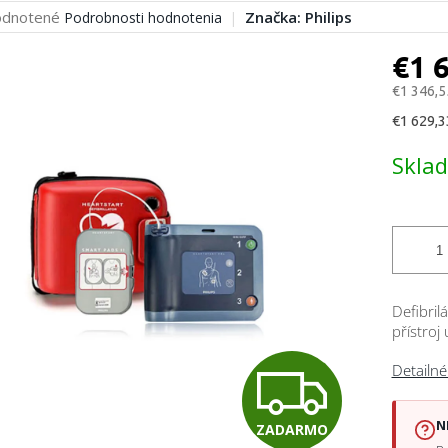
erné
dnotené
Značka:
Philips
Podrobnosti hodnotenia
tenie
ktu
€1 
€1 346,5
Jednotk
€1 629,33
cena:
čiek.
Skla
Defibril
přístroj
Z
Detailné
N
ZADARMO