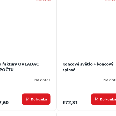
k faktury OVLADAČ
Koncové světlo + koncový
POČTU
spínač
Na dotaz
Na dot
Do košíka
Do košík
7,60
€72,31