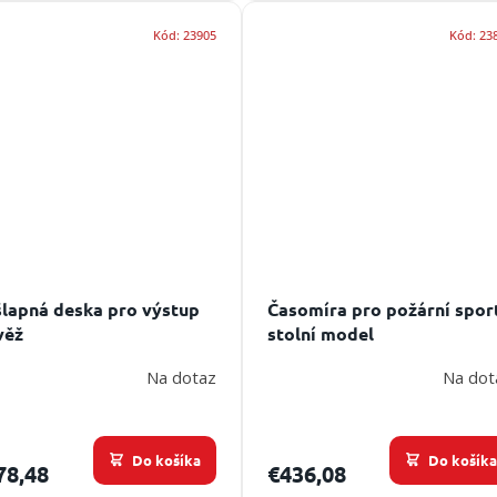
Kód:
23905
Kód:
23
lapná deska pro výstup
Časomíra pro požární spor
věž
stolní model
Na dotaz
Na dot
Do košíka
Do košík
78,48
€436,08