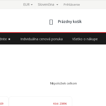
EUR
Slovenčina
Prihlásenie
NÁKUPNÝ
Prázdny košík
KOŠÍK
dnite ★
Individuálna cenová ponuka
Všetko o nákupe
16
položiek celkom
929
Kód:
23896