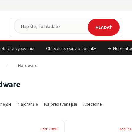
HĽADAŤ
otnícke vybavenie
Oblečenie, obuv a doplnky
★ Neprehlia
Hardware
dware
nejšie
Najdrahšie
Najpredávanejšie
Abecedne
Kód:
23899
Kód:
23