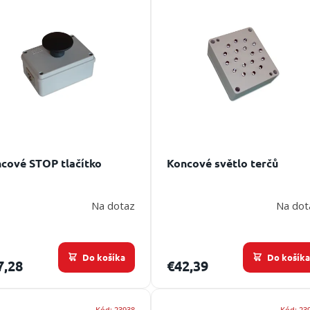
cové STOP tlačítko
Koncové světlo terčů
Na dotaz
Na dot
Do košíka
Do košík
7,28
€42,39
Kód:
23938
Kód:
23