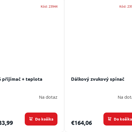
Kód:
23944
Kód:
23
 přijímač + teplota
Dálkový zvukový spínač
Na dotaz
Na dot
Do košíka
Do košík
33,99
€164,06