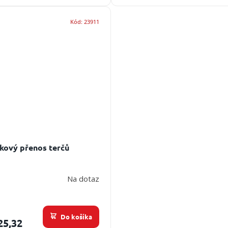
Kód:
23911
kový přenos terčů
Na dotaz
Do košíka
25,32