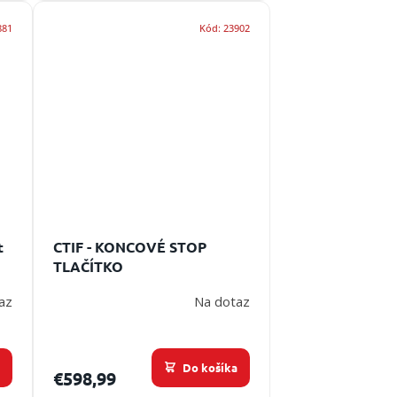
881
Kód:
23902
t
CTIF - KONCOVÉ STOP
TLAČÍTKO
az
Na dotaz
a
Do košíka
€598,99