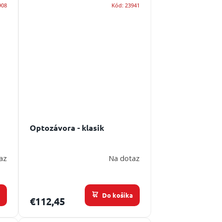
908
Kód:
23941
Optozávora - klasik
az
Na dotaz
a
Do košíka
€112,45