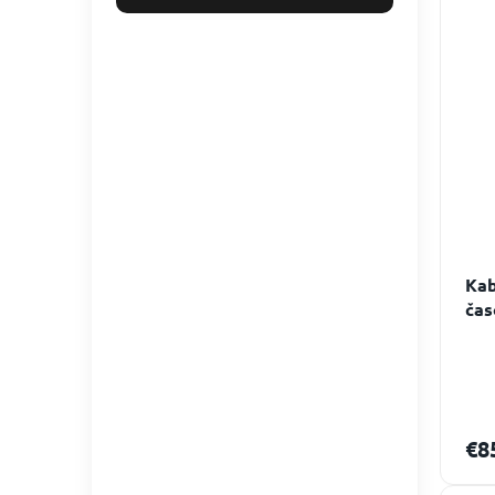
Kab
čas
€8