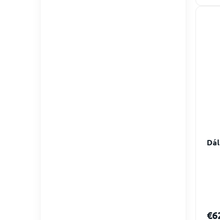
Dál
€6