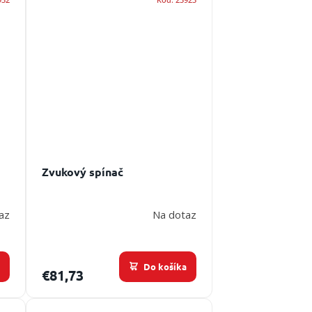
Zvukový spínač
az
Na dotaz
a
Do košíka
€81,73