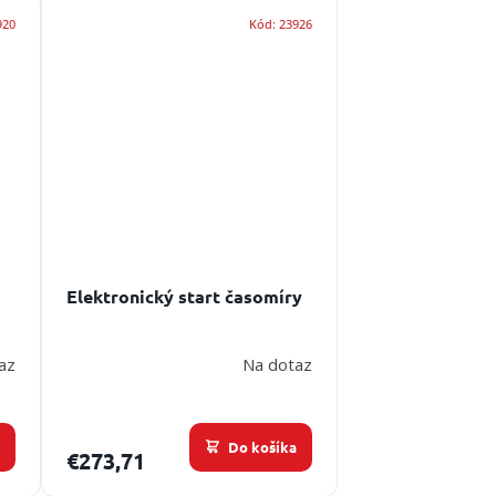
920
Kód:
23926
Elektronický start časomíry
az
Na dotaz
a
Do košíka
€273,71