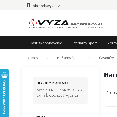
Prejsť
obchod@vyza.cz
na
obsah
Hasičské vybavenie
Požiarny šport
Zdrav
Domov
Požiarny šport
Časomíry
B
Har
o
č
RÝCHLY KONTAKT
R
n
Mobil:
+420 774 859 178
a
Najlac
ý
E-mail:
obchod@vyza.cz
d
p
e
a
n
V
n
i
ý
e