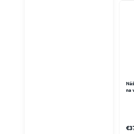
Náš
na 
€3