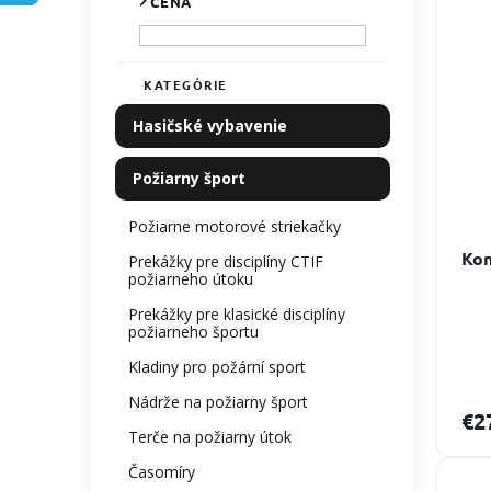
CENA
e
p
l
p
i
r
s
o
p
KATEGÓRIE
Preskočiť
d
r
kategórie
Hasičské vybavenie
u
o
k
d
Požiarny šport
t
u
o
k
Požiarne motorové striekačky
v
t
o
Kon
Prekážky pre disciplíny CTIF
v
požiarneho útoku
Prekážky pre klasické disciplíny
požiarneho športu
Kladiny pro požární sport
Nádrže na požiarny šport
€2
Terče na požiarny útok
Časomíry