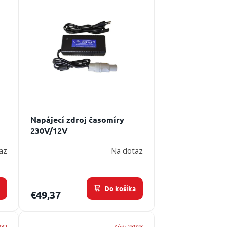
Napájecí zdroj časomíry
230V/12V
az
Na dotaz
a
Do košíka
€49,37
932
Kód:
23923