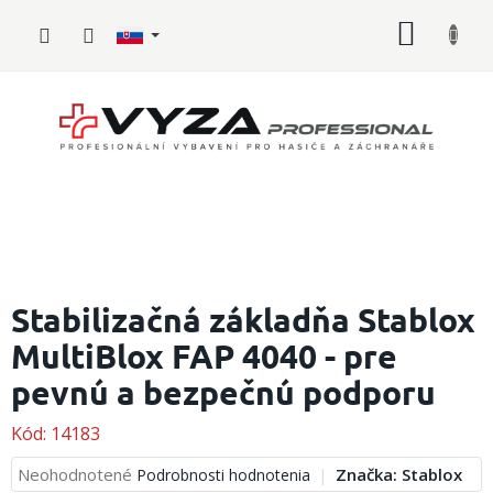
Prejsť
NÁKU
na
obsah
KOŠÍK
Hasičské
vybavenie
Stabilizačná základňa Stablox
MultiBlox FAP 4040 - pre
Požiarny
šport
pevnú a bezpečnú podporu
Zdravotnícke
vybavenie
Kód:
14183
Priemerné
Neohodnotené
Značka:
Stablox
Podrobnosti hodnotenia
Oblečenie,