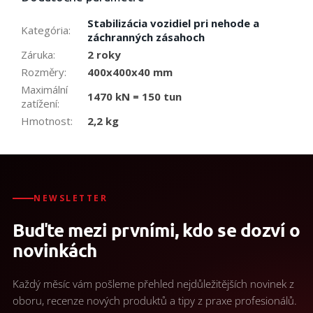
Stabilizácia vozidiel pri nehode a
Kategória
:
záchranných zásahoch
Záruka
:
2 roky
Rozměry
:
400x400x40 mm
Maximální
1470 kN = 150 tun
zatížení
:
Hmotnost
:
2,2 kg
NEWSLETTER
Buďte mezi prvními, kdo se dozví o
novinkách
Každý měsíc vám pošleme přehled nejdůležitějších novinek z
oboru, recenze nových produktů a tipy z praxe profesionálů.