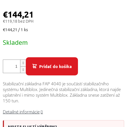
/
€144,21
Prihlásenie
€119,18 bez DPH
Jednotková
€144,21 / 1 ks
cena:
Skladem
Pridať do košíka
Stabilizační základna FAP 4040 je součástí stabilizačního
systému Multiblox. Jedinečná stabilizační základna, ktorá najde
uplatnění i mimo systém Multiblox. Základna snese zatížení až
150 tun.
Detailné informácie
NEJSTE SI JISTÍ VÝBĚREM?