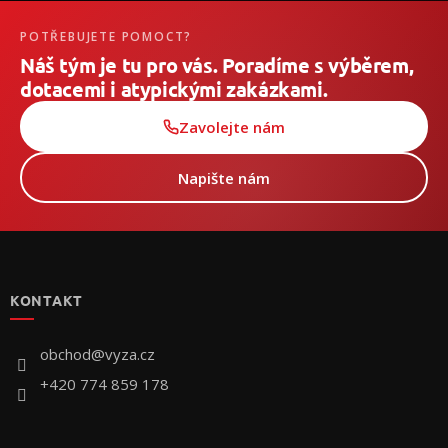
POTŘEBUJETE POMOCT?
Náš tým je tu pro vás. Poradíme s výběrem,
dotacemi i atypickými zakázkami.
Zavolejte nám
Napište nám
Z
á
p
KONTAKT
ä
t
i
obchod
@
vyza.cz
e
+420 774 859 178