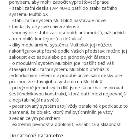
pohybem, aby mohli započít vyprošťovací práce
- stabilizační deska FAP 4040 patří do stabilizačního
systému MultibloX
- stabilizační systém MultibloX nastavuje nové
standardy díky své univerzálnosti
- vhodný pre stabilizaci osobních automobilů, nákladních
automobilů, kontejnerů a tiež vlaků
- díky modulárnímu systému MultibloX jej můžete
nakonfigurovat přesně podle Vašich představ; možno jej
zakoupit ako sadu alebo po jednotlivých částech
- o modulární systém MultibliX jde rozšířit tiež Váš
stávající stabilizační systém; MultibloX přichází s
jednoduchým řešením v podobě universální desky pre
přechod ze stávajícího systému na MultibloX
- pri výrobě jednotlivých dílů jsme sa nechali inspirovat
šestiúhelníkovou konstrukcí, ktorá patří mezi nejpevnější
a nejstabilnější na světě
- patentovaný systém stojí vždy paralelně k podkladu; to
znamená, že objekt, ktorý má byť chráněn je vždy
zvedán celým povrchem
- extrémní pevnost a odolnost, variabilita a skladnost
Dodatočné parametre