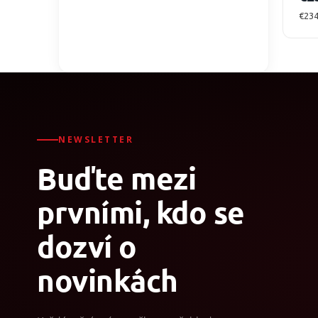
Jedn
€234
cena
NEWSLETTER
Buďte mezi
prvními, kdo se
dozví o
novinkách