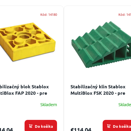
Kód:
14180
Kód:
14
bilizačný blok Stablox
Stabilizačný klin Stablox
tiBlox FAP 2020 - pre
MultiBlox FSK 2020 - pre
pečnú a pevnú
bezpečnú a pevnú
Skladem
Sklad
bilizáciu
stabilizáciu
Do košíka
Do košík
14,04
€114,04