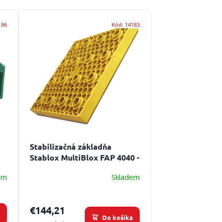
186
Kód:
14183
Stabilizačná základňa
Stablox MultiBlox FAP 4040 -
pre pevnú a bezpečnú
em
Skladem
podporu
€144,21
a
Do košíka