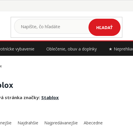
HĽADAŤ
otnícke vybavenie
Oblečenie, obuv a doplnky
★ Neprehlia
x
blox
á stránka značky:
Stablox
nejšie
Najdrahšie
Najpredávanejšie
Abecedne