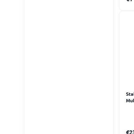
Sta
Mul
bez
sta
€2