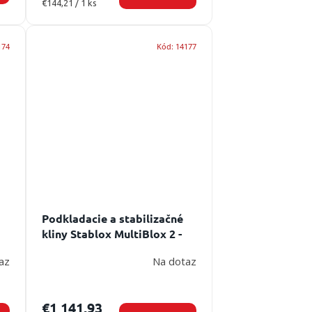
Jednotková
€144,21 / 1 ks
cena:
174
Kód:
14177
Podkladacie a stabilizačné
kliny Stablox MultiBlox 2 -
sada
az
Na dotaz
€1 141,93