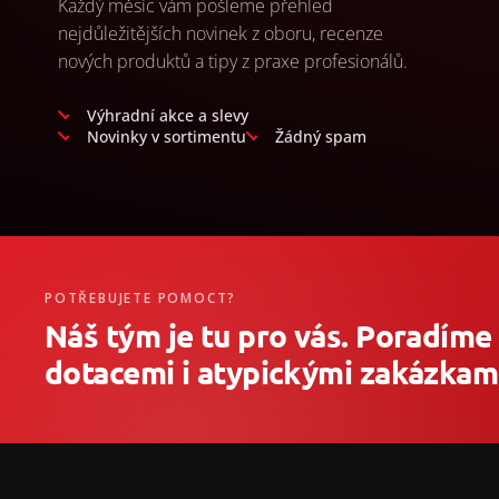
Každý měsíc vám pošleme přehled
nejdůležitějších novinek z oboru, recenze
nových produktů a tipy z praxe profesionálů.
Výhradní akce a slevy
Novinky v sortimentu
Žádný spam
POTŘEBUJETE POMOCT?
Náš tým je tu pro vás. Poradíme
dotacemi i atypickými zakázkami
Z
á