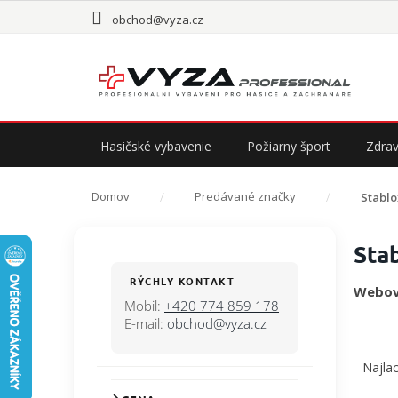
Prejsť
obchod@vyza.cz
na
obsah
Hasičské vybavenie
Požiarny šport
Zdrav
Domov
Predávané značky
Stablo
B
Sta
o
č
RÝCHLY KONTAKT
Webov
n
Mobil:
+420 774 859 178
ý
E-mail:
obchod@vyza.cz
p
R
a
a
Najlac
n
d
e