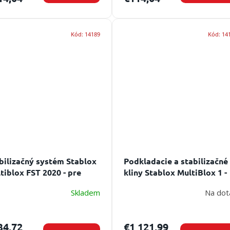
Kód:
14189
Kód:
14
bilizačný systém Stablox
Podkladacie a stabilizačné
tiblox FST 2020 - pre
kliny Stablox MultiBlox 1 -
pečnú a efektívnu
sada
Skladem
Na dot
bilizáciu
34,72
€1 121,99