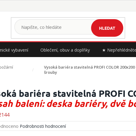
HLEDAT
nické vybavení
Oblečení, obuv a doplňky
★ Nepřehlédnět
požární
Vysoká bariéra stavitelná PROFI COLOR 200x20
šrouby
oká bariéra stavitelná PROFI 
ah balení: deska bariéry, dvě b
2144
rné
dnoceno
Podrobnosti hodnocení
cení