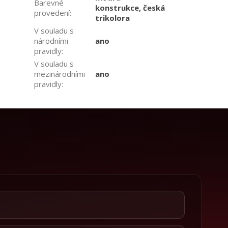
Barevné
konstrukce, česká
provedení
:
trikolora
V souladu s
národními
ano
pravidly
:
V souladu s
mezinárodními
ano
pravidly
: