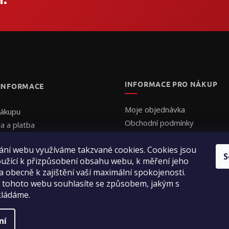
INFORMACE PRO NÁKUP
 INFORMACE
Moje objednávka
nákupu
Obchodní podmínky
a a platba
Ochrana osobních údajů
uální cenová nabídka
Formulář - Uplatnění reklama
ání webu využíváme takzvané cookies. Cookies jsou
ednat
S
užící k přizpůsobení obsahu webu, k měření jeho
Formulář - Odstoupení od sm
ení obchodu
a obecně k zajištění vaší maximální spokojenosti.
ty
 tohoto webu souhlasíte se způsobem, jakým s
kládáme.
ní
a práva vyhrazena.