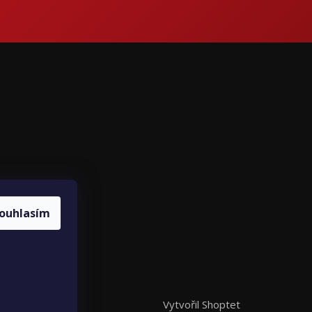
ce
ouhlasím
louvy
Vytvořil Shoptet