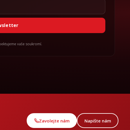
wsletter
spektujeme vaše soukromí.
Zavolejte nám
Napište nám