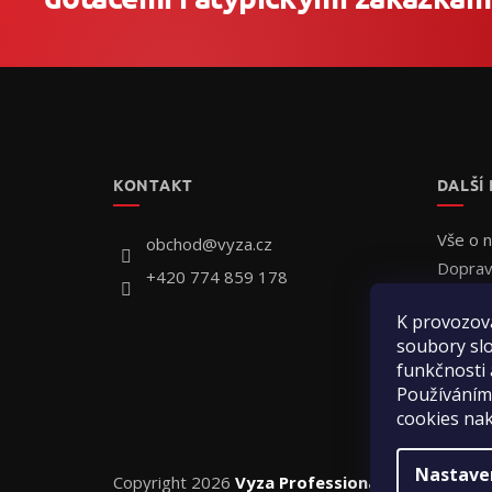
Z
á
p
a
t
KONTAKT
DALŠÍ
í
Vše o 
obchod
@
vyza.cz
Doprav
+420 774 859 178
Individ
K provozov
Jak obj
soubory slo
Hodnoc
funkčnosti 
Kontak
Používáním
cookies na
Nastave
Copyright 2026
Vyza Professional s.r.o.
. Všechn