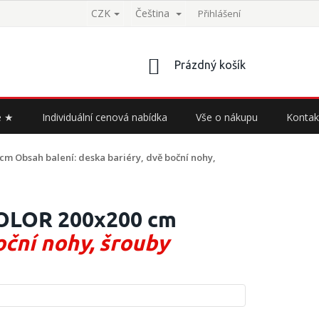
CZK
Čeština
Přihlášení
NÁKUPNÍ
Prázdný košík
KOŠÍK
e ★
Individuální cenová nabídka
Vše o nákupu
Kontak
0 cm
Obsah balení: deska bariéry, dvě boční nohy,
COLOR 200x200 cm
oční nohy, šrouby