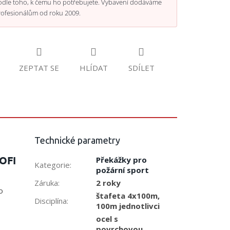
odle toho, k čemu ho potřebujete. Vybavení dodáváme
rofesionálům od roku 2009.
ZEPTAT SE
HLÍDAT
SDÍLET
Technické parametry
ROFI
Překážky pro
Kategorie
:
požární sport
Záruka
:
2 roky
o
štafeta 4x100m,
Disciplína
:
100m jednotlivci
ocel s
povrchovou