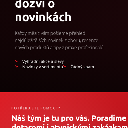
dozví o
novinkách
Každý měsíc vám pošleme přehled
nejdůležitějších novinek z oboru, recenze
nových produktů a tipy z praxe profesionálů.
Výhradní akce a slevy
Novinky v sortimentu
Žádný spam
POTŘEBUJETE POMOCT?
Náš tým je tu pro vás. Poradíme
dotacemi i atypickými zakázkami