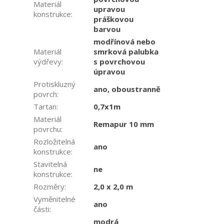
Materiál
upravou
konstrukce
:
práškovou
barvou
modřínová nebo
Materiál
smrková palubka
výdřevy
:
s povrchovou
úpravou
Protiskluzný
ano, oboustranně
povrch
:
Tartan
:
0,7x1m
Materiál
Remapur 10 mm
povrchu
:
Rozložitelná
ano
konstrukce
:
Stavitelná
ne
konstrukce
:
Rozměry
:
2,0 x 2,0 m
Vyměnitelné
ano
části
:
modrá