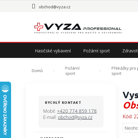
Přejít
obchod@vyza.cz
na
obsah
Hasičské vybavení
Požární sport
Zdravot
Požární
Překážky pro 
Domů
sport
sport
P
Vys
o
s
Obs
RYCHLÝ KONTAKT
t
Mobil:
+420 774 859 178
r
Kód:
2
E-mail:
obchod@vyza.cz
a
Průmě
Neoho
n
hodno
n