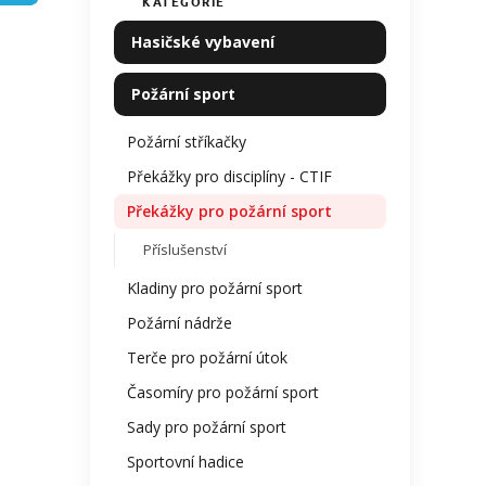
KATEGORIE
Přeskočit
produ
í
kategorie
je
p
Hasičské vybavení
0,0
a
z
n
5
Požární sport
e
hvězdi
l
Požární stříkačky
Překážky pro disciplíny - CTIF
Překážky pro požární sport
Příslušenství
Kladiny pro požární sport
Požární nádrže
Terče pro požární útok
Časomíry pro požární sport
Sady pro požární sport
Sportovní hadice