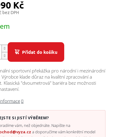
990 Kč
č bez DPH
dem
Přidat do košíku
nální sportovní překážka pro národní i mezinárodní
 Výrobce klade důraz na kvalitní zpracování a
. Klasická "dvoumetrová" bariéra bez možnosti
nastavení.
 informace
EJSTE SI JISTÍ VÝBĚREM?
radíme vám, než objednáte. Napište na
bchod@vyza.cz
a doporučíme vám konkrétní model