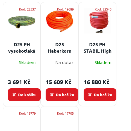
o
/
V
d
Kód:
22537
Kód:
19689
Kód:
22540
ý
u
Přihlášení
p
k
i
t
s
ů
p
r
D25 PH
D25
D25 PH
o
vysokotlaká
Haberkorn
STABIL High
d
hadice 20m
vysokotlaká
Pressure
u
Skladem
Na dotaz
Skladem
Ms spojkou
hadice 60 m
vysokotlaká
k
Délka
- stálotvará
hadice 20 m
t
hadice 20 m,
Délka
Délka
3 691 Kč
15 609 Kč
16 880 Kč
ů
spojka Ms
hadice 60 m,
hadice 60 m,
spojka D25
spojka D25
Do košíku
Do košíku
Do košíku
Kód:
19779
Kód:
17705