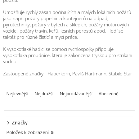
použití.
obuv
a
doplňky
Umožňuje rychlý zásah
počínajících a malých lokálních požárů
jako např. požáry popelnic a kontejnerů na odpad,
pyrotechniky, požáry v bytech a sklepích, požáry motorových
★
vozidel, požáry travin, keřů, lesních porostů apod. Hodí se
Nepřehlédněte
★
taktéž pro různé čisticí a mycí práce.
Individuální
K vysokotlaké hadici se pomocí rychlospojky připojuje
cenová
vysokotlaká proudnice, která je zakončena tryskou pro stříkání
nabídka
vodou.
Vše
Zastoupené značky - Haberkorn, Pavliš Hartmann, Stabilo Star
o
nákupu
Ř
Kontakty
a
Nejlevnější
Nejdražší
Nejprodávanější
Abecedně
z
Požární
e
sport
n
í
Značky
Nepřehlédněte
p
Položek k zobrazení:
5
r
CZK