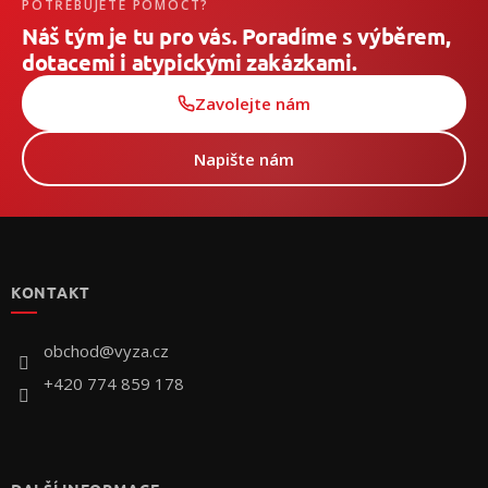
POTŘEBUJETE POMOCT?
Náš tým je tu pro vás. Poradíme s výběrem,
dotacemi i atypickými zakázkami.
Zavolejte nám
Napište nám
Z
á
p
KONTAKT
a
t
í
obchod
@
vyza.cz
+420 774 859 178