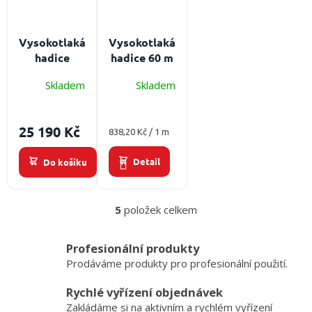
Vysokotlaká
Vysokotlaká
hadice
hadice 60 m
Stabilo Star
s AL
Skladem
Skladem
60 m G25 se
spojkou
spojkou
Délka
Délka
hadice 60 m,
25 190 Kč
Měrná
hadice 60 m,
838,20 Kč / 1 m
spojka D25
cena:
spojka G25
Detail
Do košíku
5
položek celkem
O
v
l
Profesionální produkty
á
Prodáváme produkty pro profesionální použití.
d
a
Rychlé vyřízení objednávek
c
Zakládáme si na aktivním a rychlém vyřízení
í