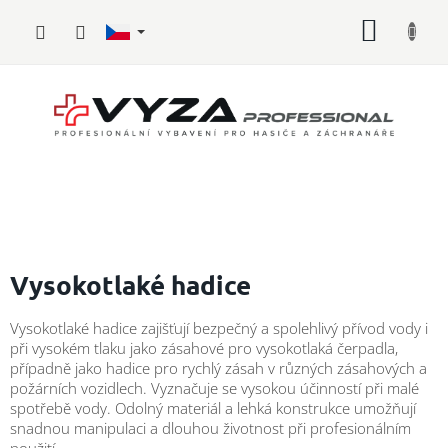
Přejít
NÁKUP
na
obsah
KOŠÍK
Hasičské
vybavení
Vysokotlaké hadice
Požární
Vysokotlaké hadice zajišťují bezpečný a spolehlivý přívod vody i
sport
při vysokém tlaku jako zásahové pro vysokotlaká čerpadla,
případně jako hadice pro rychlý zásah v různých zásahových a
Zdravotnické
požárních vozidlech. Vyznačuje se vysokou účinností při malé
vybavení
spotřebě vody. Odolný materiál a lehká konstrukce umožňují
snadnou manipulaci a dlouhou životnost při profesionálním
Oblečení,