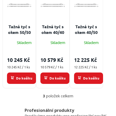
/
p
o
i
d
s
Přihlášení
u
p
k
r
Tažná tyč s
Tažná tyč s
Tažná tyč s
t
o
okem 50/50
okem 40/40
okem 40/50
ů
d
u
Skladem
Skladem
Skladem
k
t
10 245 Kč
10 579 Kč
12 225 Kč
ů
Měrná
Měrná
Měrná
10 245 Kč / 1 ks
10 579 Kč / 1 ks
12 225 Kč / 1 ks
cena:
cena:
cena:
Do košíku
Do košíku
Do košíku
3
položek celkem
O
v
l
Profesionální produkty
á
Prodáváme produkty pro profesionální použití.