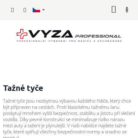
Přejít
NÁKUP
na
obsah
KOŠÍK
Hasičské
vybavení
Tažné tyče
Požární
Tažné tyče jsou nezbytnou výbavou každého řidiče, který chce
sport
být připraven na cestách. Proti klasickému tažnému lanu
poskytují mnohem vyšší bezpečnost, stabilitu a jistotu při vlečení
Zdravotnické
vozidla. Díky pevné konstrukci se minimalizuje riziko nárazu
vybavení
mezi auty a tažení je plynulejší. V naši nabídce najdete tažné
tyče, které splňují všechny bezpečnostní normy a snadno se
Oblečení,
montují.