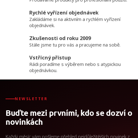
d
a
Rychlé vyřízení objednávek
c
Zakládáme si na aktivním a rychlém vyřízení
í
p
objednávek.
r
v
Zkušenosti od roku 2009
k
Stále jsme tu pro vás a pracujeme na sobě.
y
v
Vstřícný přístup
ý
Rádi poradíme s výběrem nebo s atypickou
p
objednávkou.
i
s
u
NEWSLETTER
Buďte mezi prvními, kdo se dozví o
novinkách
Každý měsíc vám pošleme přehled nejdůležitějších novinek z