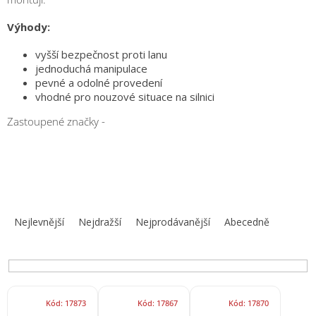
obuv
a
doplňky
Výhody:
vyšší bezpečnost proti lanu
★
jednoduchá manipulace
Nepřehlédněte
pevné a odolné provedení
★
vhodné pro nouzové situace na silnici
Individuální
cenová
Zastoupené značky -
nabídka
Vše
o
nákupu
Ř
Kontakty
a
Nejlevnější
Nejdražší
Nejprodávanější
Abecedně
z
Požární
sport
e
n
í
Nepřehlédněte
V
p
Kód:
17873
Kód:
17867
Kód:
17870
ý
CZK
r