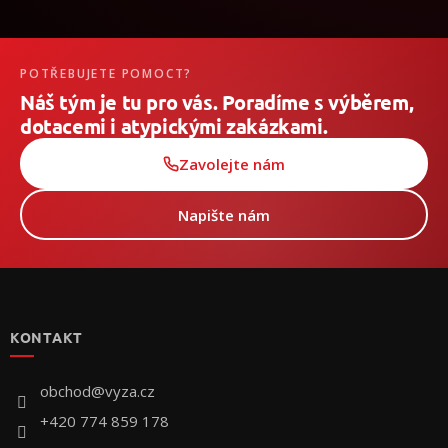
POTŘEBUJETE POMOCT?
Náš tým je tu pro vás. Poradíme s výběrem,
dotacemi i atypickými zakázkami.
Zavolejte nám
Napište nám
Z
á
p
KONTAKT
a
t
í
obchod
@
vyza.cz
+420 774 859 178