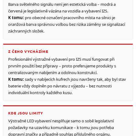
Barva světelného signálu není jen estetická volba – modrá a
červená je legislativně vázána na vozidla a vybavení IZS.
K tomu:
pro obecné označení pracovního místa na silnici je
oranžová barva správnou volbou bez rizika záměny se signalizací
záchranných složek.
Z ČEHO VYCHÁZÍME
Profesionální výstražné vybavení pro IZS musí fungovat při
prvním použití bez přípravy – proto preferujeme produkty s
centralizovaným nabíjením a odolnou konstrukcí.
K tomu:
sady v nabíjecích kufrech jsou navrženy tak, aby byl stav
baterie vždy doplněn po návratu z výjezdu – bez nutnosti
individuální kontroly každého kusu.
KDE JSOU LIMITY
Výstražné LED vybavení nesplňuje samo o sobě legislativní
požadavky na uzavírku komunikace – k tomu jsou potřeba
dopravní značky a případně souhlas příslušného orgánu.