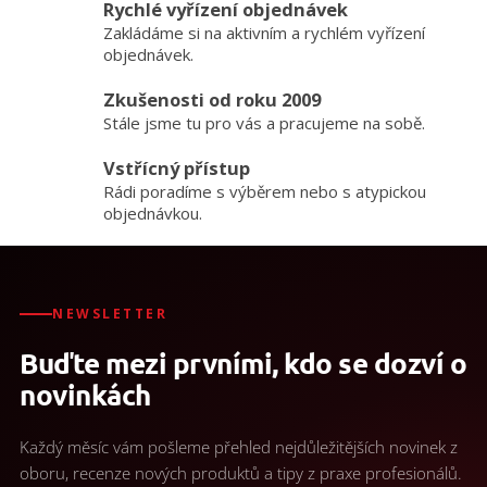
Rychlé vyřízení objednávek
Zakládáme si na aktivním a rychlém vyřízení
objednávek.
Zkušenosti od roku 2009
Stále jsme tu pro vás a pracujeme na sobě.
Vstřícný přístup
Rádi poradíme s výběrem nebo s atypickou
objednávkou.
NEWSLETTER
Buďte mezi prvními, kdo se dozví o
novinkách
Každý měsíc vám pošleme přehled nejdůležitějších novinek z
oboru, recenze nových produktů a tipy z praxe profesionálů.