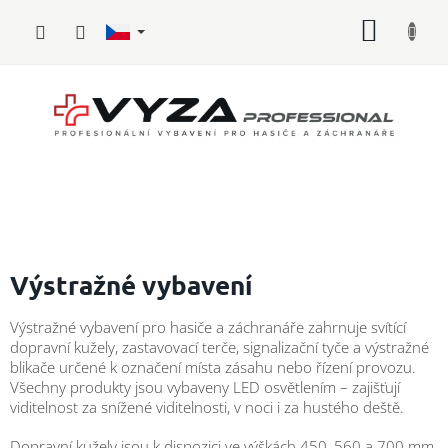
Přejít
NÁKUP
na
obsah
KOŠÍK
Hasičské
vybavení
Výstražné vybavení
Požární
Výstražné vybavení pro hasiče a záchranáře zahrnuje svítící
sport
dopravní kužely, zastavovací terče, signalizační tyče a výstražné
blikače určené k označení místa zásahu nebo řízení provozu.
Zdravotnické
Všechny produkty jsou vybaveny LED osvětlením – zajišťují
vybavení
viditelnost za snížené viditelnosti, v noci i za hustého deště.
Oblečení,
Dopravní kužely jsou k dispozici ve výškách 450, 560 a 700 mm