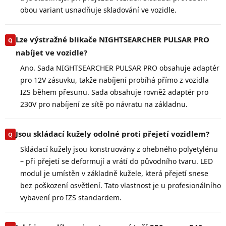
obou variant usnadňuje skladování ve vozidle.
Lze výstražné blikače NIGHTSEARCHER PULSAR PRO
nabíjet ve vozidle?
Ano. Sada NIGHTSEARCHER PULSAR PRO obsahuje adaptér
pro 12V zásuvku, takže nabíjení probíhá přímo z vozidla
IZS během přesunu. Sada obsahuje rovněž adaptér pro
230V pro nabíjení ze sítě po návratu na základnu.
Jsou skládací kužely odolné proti přejetí vozidlem?
Skládací kužely jsou konstruovány z ohebného polyetylénu
– při přejetí se deformují a vrátí do původního tvaru. LED
modul je umístěn v základně kužele, která přejetí snese
bez poškození osvětlení. Tato vlastnost je u profesionálního
vybavení pro IZS standardem.