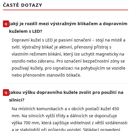
ČASTÉ DOTAZY
Jaký je rozdíl mezi výstražným blikačem a dopravním
kuželem s LED?
Dopravní kužel s LED je pasivní označení – stojí na místě a
svítí. Výstražný blikač je aktivní, přenosný přístroj s
vlastním režimem blikání, který lze uchytit magneticky na
vozidlo nebo zábranu. Pro označení bezpečnostní zóny se
používají kužely, pro signalizaci na pohybujícím se vozidle
nebo přenosném stanovišti blikače.
Jakou výšku dopravního kužele zvolit pro použití na
silnici?
Na místních komunikacích a v obcích postačí kužel 450
mm. Na silnicích vyšší třídy a dálnicích se doporučuje
výška 700 mm, která zajišťuje viditelnost z větší vzdálenosti
a je stabilnější při průjezdu vozidel. Skládací provedení