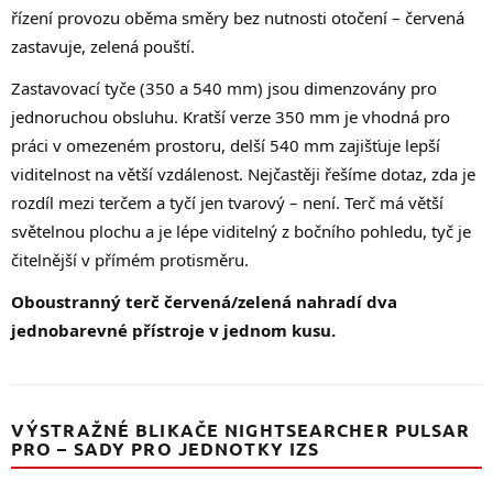
řízení provozu oběma směry bez nutnosti otočení – červená
zastavuje, zelená pouští.
Zastavovací tyče (350 a 540 mm) jsou dimenzovány pro
jednoruchou obsluhu. Kratší verze 350 mm je vhodná pro
práci v omezeném prostoru, delší 540 mm zajišťuje lepší
viditelnost na větší vzdálenost. Nejčastěji řešíme dotaz, zda je
rozdíl mezi terčem a tyčí jen tvarový – není. Terč má větší
světelnou plochu a je lépe viditelný z bočního pohledu, tyč je
čitelnější v přímém protisměru.
Oboustranný terč červená/zelená nahradí dva
jednobarevné přístroje v jednom kusu.
VÝSTRAŽNÉ BLIKAČE NIGHTSEARCHER PULSAR
PRO – SADY PRO JEDNOTKY IZS