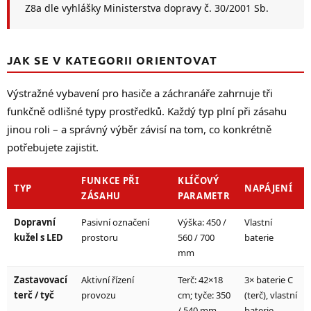
Z8a dle vyhlášky Ministerstva dopravy č. 30/2001 Sb.
JAK SE V KATEGORII ORIENTOVAT
Výstražné vybavení pro hasiče a záchranáře zahrnuje tři
funkčně odlišné typy prostředků. Každý typ plní při zásahu
jinou roli – a správný výběr závisí na tom, co konkrétně
potřebujete zajistit.
FUNKCE PŘI
KLÍČOVÝ
TYP
NAPÁJENÍ
ZÁSAHU
PARAMETR
Dopravní
Pasivní označení
Výška: 450 /
Vlastní
kužel s LED
prostoru
560 / 700
baterie
mm
Zastavovací
Aktivní řízení
Terč: 42×18
3× baterie C
terč / tyč
provozu
cm; tyče: 350
(terč), vlastní
/ 540 mm
baterie