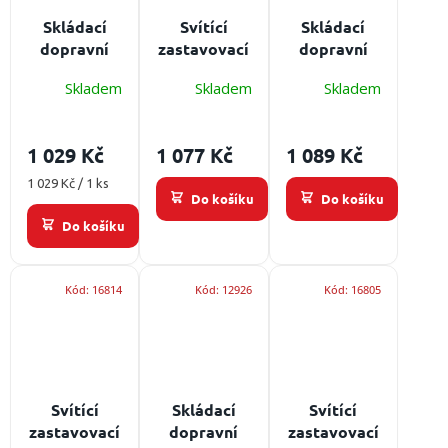
Skládací
Svítící
Skládací
dopravní
zastavovací
dopravní
kužel s LED
tyč - krátká
kužel s LED
Skladem
Skladem
Skladem
podsvícením
Osvětlení:
DELPAC
TCL
LED, délka:
podsvícením
Světelný
350 mm
Světelný
1 029 Kč
1 077 Kč
1 089 Kč
zdroj: LED,
zdroj: LED,
výška: 560
výška: 450
Měrná
1 029 Kč / 1 ks
Do košíku
Do košíku
cena:
mm
mm
Do košíku
Kód:
16814
Kód:
12926
Kód:
16805
Svítící
Skládací
Svítící
zastavovací
dopravní
zastavovací