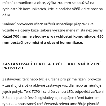
místní komunikace a obce, výška 700 mm se používá na
rychlostních komunikacích, kde je potřeba větší viditelnost na
dálku.
Skládací provedení všech kuželů usnadňuje přepravu ve
vozidle – složený kužel zabere výrazně méně místa než pevný.
Kužel 700 mm je vhodný pro rychlostní komunikace, 450
mm postačí pro místní a obecní komunikace.
ZASTAVOVACÍ TERČE A TYČE – AKTIVNÍ ŘÍZENÍ
PROVOZU
Zastavovací terč nebo tyč je určena pro přímé řízení provozu
– zasahující složka aktivně zastavuje vozidla nebo usměrňuje
jejich pohyb. Terč TCP01 svítí červenou LED, odpovídá zařízení
Z 8a dle platné české legislativy a je napájen třemi bateriemi
typu C. Oboustranný terč červená/zelená umožňuje plynulé