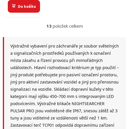
- červená -
Do košíku
oranžová
barva v
jednom
13
položek celkem
O
v
l
á
Výstražné vybavení pro záchranáře je soubor světelných
d
a signalizačních prostředků používaných k označení
a
místa zásahu a řízení provozu při mimořádných
c
í
událostech. Hlavní rozhodovací kritérium je typ použití –
p
jiný produkt potřebujete pro pasivní označení prostoru,
r
jiný pro aktivní zastavování vozidel a jiný pro přenosnou
v
k
signalizaci na vozidle. Skládací dopravní kužely v této
y
kategorii mají výšku 450–700 mm s integrovaným LED
v
podsvícením. Výstražné blikače NIGHTSEARCHER
ý
p
PULSAR PRO jsou vodotěsné dle IP67, snesou zátěž až 3
i
tuny a jsou viditelné ze vzdálenosti větší než 1 km.
s
Zastavovací terč TCP01 odpovídá dopravnímu zařízení
u