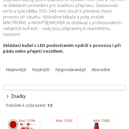
obuv
ve skládacím provedení pro snadnou přepravu. Zastavovací
a
doplňky
terče a tyče (délka 350–540 mm) slouží k přímému řízení
provozu při zásahu. Výstražné blikače a puky značek
MACTRONIC a NIGHTSEARCHER se dodávají v profesionálních
★
nabíjecích kufrech – sady jsou připraveny k okamžitému
Nepřehlédněte
nasazení.
★
Skládací kužel s LED podsvícením vydrží v provozu i při
Individuální
cenová
pádu nebo přejetí vozidlem.
nabídka
Ř
Vše
a
o
Nejlevnější
Nejdražší
Nejprodávanější
Abecedně
nákupu
z
e
Kontakty
n
í
Požární
Značky
sport
p
Položek k zobrazení:
13
r
o
Nepřehlédněte
V
d
Kód:
12194
Kód:
12197
Kód:
17420
ý
u
CZK