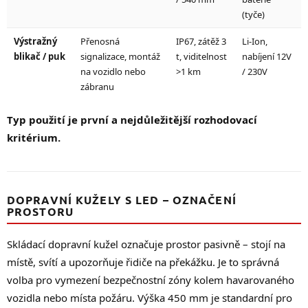
(tyče)
Výstražný
Přenosná
IP67, zátěž 3
Li-Ion,
blikač / puk
signalizace, montáž
t, viditelnost
nabíjení 12V
na vozidlo nebo
>1 km
/ 230V
zábranu
Typ použití je první a nejdůležitější rozhodovací
kritérium.
DOPRAVNÍ KUŽELY S LED – OZNAČENÍ
PROSTORU
Skládací dopravní kužel označuje prostor pasivně – stojí na
místě, svítí a upozorňuje řidiče na překážku. Je to správná
volba pro vymezení bezpečnostní zóny kolem havarovaného
vozidla nebo místa požáru. Výška 450 mm je standardní pro