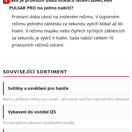
PULSAR PRO na jedno nabití?
Provozní doba závisí na zvoleném režimu. V úsporném
režimu jednoho záblesku za sekundu vydrží blikač až 60
hodin. V režimu majáku nebo čtyřech rychlých záblescích
za sekundu je výdrž 9 hodin. Sada nabízí celkem 10
provozních režimů svícení.
SOUVISEJÍCÍ SORTIMENT
Svítilny a osvětlení pro hasiče
Ruční a přilbové svítilny pro zásah – přirozené rozšíření výstražného vybavení
Vybavení do vozidel IZS
Pro komplexní vybavení zásahového vozidla