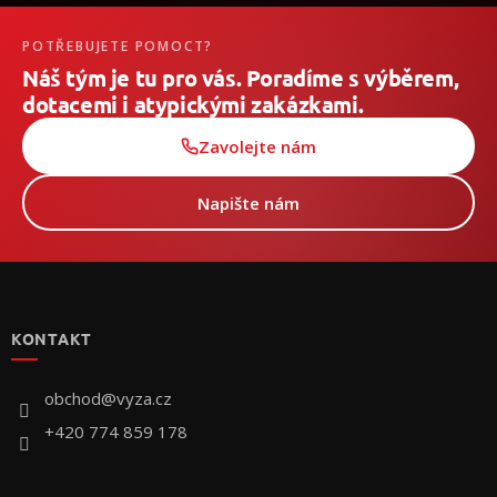
POTŘEBUJETE POMOCT?
Náš tým je tu pro vás. Poradíme s výběrem,
dotacemi i atypickými zakázkami.
Zavolejte nám
Napište nám
Z
á
p
KONTAKT
a
t
í
obchod
@
vyza.cz
+420 774 859 178