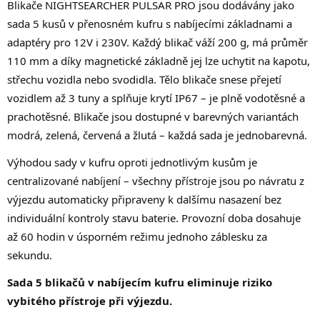
Blikače NIGHTSEARCHER PULSAR PRO jsou dodávány jako
sada 5 kusů v přenosném kufru s nabíjecími základnami a
adaptéry pro 12V i 230V. Každý blikač váží 200 g, má průměr
110 mm a díky magnetické základně jej lze uchytit na kapotu,
střechu vozidla nebo svodidla. Tělo blikače snese přejetí
vozidlem až 3 tuny a splňuje krytí IP67 – je plně vodotěsné a
prachotěsné. Blikače jsou dostupné v barevných variantách
modrá, zelená, červená a žlutá – každá sada je jednobarevná.
Výhodou sady v kufru oproti jednotlivým kusům je
centralizované nabíjení – všechny přístroje jsou po návratu z
výjezdu automaticky připraveny k dalšímu nasazení bez
individuální kontroly stavu baterie. Provozní doba dosahuje
až 60 hodin v úsporném režimu jednoho záblesku za
sekundu.
Sada 5 blikačů v nabíjecím kufru eliminuje riziko
vybitého přístroje při výjezdu.