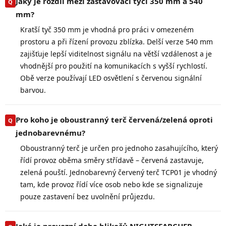
Jaký je rozdíl mezi zastavovací tyčí 350 mm a 540
mm?
Kratší tyč 350 mm je vhodná pro práci v omezeném
prostoru a při řízení provozu zblízka. Delší verze 540 mm
zajišťuje lepší viditelnost signálu na větší vzdálenost a je
vhodnější pro použití na komunikacích s vyšší rychlostí.
Obě verze používají LED osvětlení s červenou signální
barvou.
Pro koho je oboustranný terč červená/zelená oproti
jednobarevnému?
Oboustranný terč je určen pro jednoho zasahujícího, který
řídí provoz oběma směry střídavě – červená zastavuje,
zelená pouští. Jednobarevný červený terč TCP01 je vhodný
tam, kde provoz řídí více osob nebo kde se signalizuje
pouze zastavení bez uvolnění průjezdu.
Jaká je provozní doba blikačů NIGHTSEARCHER