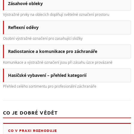
Zásahové obleky
Výstražné prvky na oblecích doplňují světelné označení prostoru
Reflexní oděvy
Osobní výstražné označení pro zasahující složky
Radiostanice a komunikace pro záchranáře
Komunikace a výstražné označení jsou při zásahu úzce provázané
Hasičské vybavení – přehled kategorií
Přehled celého sortimentu pro profesionální záchranáře
CO JE DOBRÉ VĚDĚT
CO V PRAXI ROZHODUJE