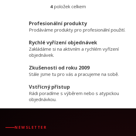
4
položek celkem
O
v
l
Profesionální produkty
á
Prodáváme produkty pro profesionální použití.
d
a
Rychlé vyřízení objednávek
c
Zakládáme si na aktivním a rychlém vyřízení
í
p
objednávek.
r
v
Zkušenosti od roku 2009
k
Stále jsme tu pro vás a pracujeme na sobě.
y
v
Vstřícný přístup
ý
Rádi poradíme s výběrem nebo s atypickou
p
objednávkou.
i
s
u
NEWSLETTER