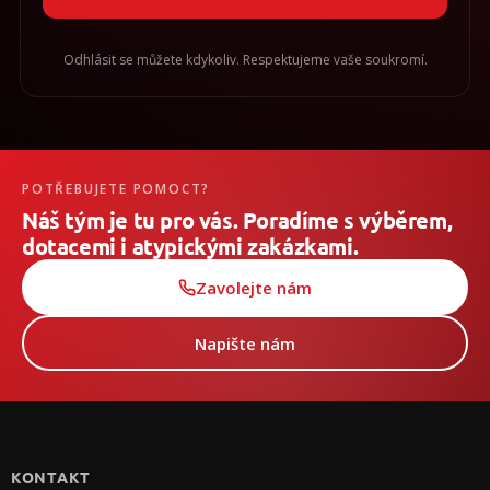
Odhlásit se můžete kdykoliv. Respektujeme vaše soukromí.
POTŘEBUJETE POMOCT?
Náš tým je tu pro vás. Poradíme s výběrem,
dotacemi i atypickými zakázkami.
Zavolejte nám
Napište nám
Z
á
p
KONTAKT
a