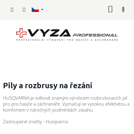
Přejít
NÁKUP
na
obsah
KOŠÍK
Hasičské
vybavení
Pily a rozbrusy na řezání
Požární
HUSQVARNA je s
větově známým výrobcem rozbrušovacích pil
sport
pro pro hasiče a záchranáře. Vyznačují se vysokou efektivitou a
komfortem v náročných podmínkách zásahu.
Zdravotnické
vybavení
Zastoupené značky - Husqvarna
Ř
Oblečení,