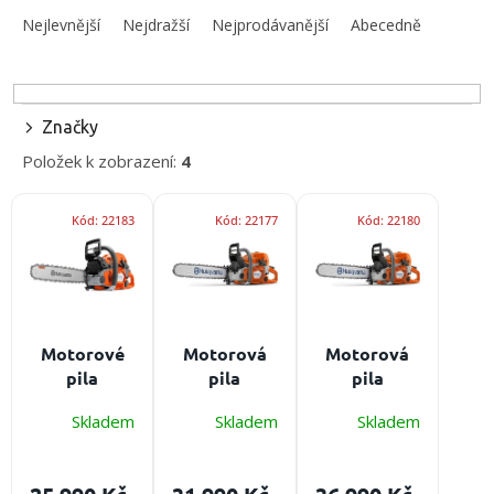
obuv
a
Nejlevnější
Nejdražší
Nejprodávanější
Abecedně
a
doplňky
z
e
n
★
í
Nepřehlédněte
Značky
★
p
Položek k zobrazení:
4
r
Individuální
o
cenová
V
nabídka
d
Kód:
22183
Kód:
22177
Kód:
22180
ý
u
Vše
p
k
o
i
nákupu
t
s
ů
Kontakty
p
r
Motorové
Motorová
Motorová
Požární
o
pila
pila
pila
sport
d
HUSQVARNA
HUSQVARNA
HUSQVARNA
u
Skladem
Skladem
Skladem
562 XP®
572 XP®
572 XP® G
Nepřehlédněte
k
Mark II
t
CZK