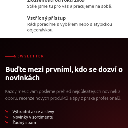
k
Stále jsme tu pro vás a pracujeme na sobě.
y
v
Vstřícný přístup
ý
Rádi poradíme s výběrem nebo s atypickou
p
objednávkou.
i
s
u
NEWSLETTER
Buďte mezi prvními, kdo se dozví o
novinkách
Každý měsíc vám pošleme přehled nejdůležitějších novinek z
oboru, recenze nových produktů a tipy z praxe profesionálů.
Výhradní akce a slevy
Novinky v sortimentu
Žádný spam