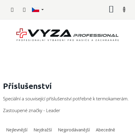
Přejít
NÁKUP
na
obsah
KOŠÍK
Hasičské
vybavení
Příslušenství
Požární
Speciální a související příslušenství potřebné k termokamerám.
sport
Zastoupené značky - Leader
Zdravotnické
vybavení
Ř
a
Nejlevnější
Nejdražší
Nejprodávanější
Abecedně
Oblečení,