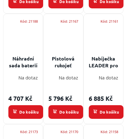
/
Do košíku
Do košíku
Do košíku
ochranou
Přihlášení
Kód:
21188
Kód:
21167
Kód:
21161
Náhradní
Pistolová
Nabíječka
sada baterií
rukojeť
LEADER pro
LEADER -
LEADER pro
termokamery
Na dotaz
Na dotaz
Na dotaz
pro
termokamery
TIC - 230 V
termokamery
TIC -
napájení
TIC (2x
ergonomické
4 707 Kč
5 796 Kč
6 885 Kč
akumulátor)
držení pro
zásahové
Do košíku
Do košíku
Do košíku
použití
Kód:
21173
Kód:
21170
Kód:
21158