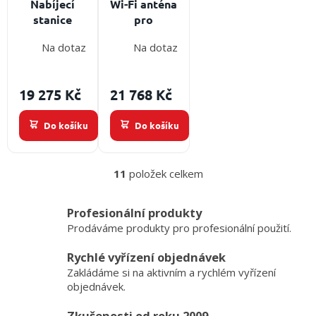
Nabíjecí
Wi-Fi anténa
stanice
pro
LEADER pro
bezdrátový
Na dotaz
Na dotaz
termokamery
přenos
TIC - 230 V +
obrazu k
termokameře
19 275 Kč
21 768 Kč
LEADER
Do košíku
Do košíku
11
položek celkem
O
v
l
Profesionální produkty
á
Prodáváme produkty pro profesionální použití.
d
a
Rychlé vyřízení objednávek
c
Zakládáme si na aktivním a rychlém vyřízení
í
p
objednávek.
r
v
Zkušenosti od roku 2009