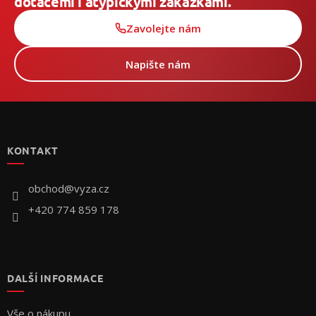
dotacemi i atypickými zakázkami.
Zavolejte nám
Napište nám
Z
á
p
KONTAKT
a
t
í
obchod
@
vyza.cz
+420 774 859 178
DALŠÍ INFORMACE
Vše o nákupu