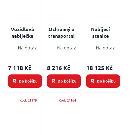
Vozidlová
Ochranný a
Nabíjecí
nabíječka
transportní
stanice
LEADER pro
kufr
LEADER pro
Na dotaz
Na dotaz
Na dotaz
termokamery
LEADER pro
termokamery
TIC - 12/24
termokamery
TIC - 12/24
V
TIC - pevný
V
7 118 Kč
8 216 Kč
18 125 Kč
a odolný
Do košíku
Do košíku
Do košíku
Kód:
21179
Kód:
21164