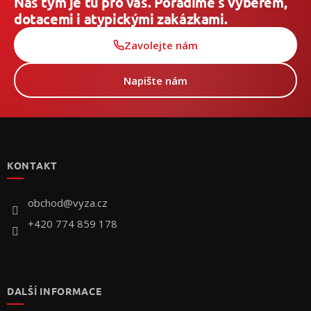
Náš tým je tu pro vás. Poradíme s výběrem,
dotacemi i atypickými zakázkami.
Zavolejte nám
Napište nám
Z
á
p
KONTAKT
a
t
í
obchod
@
vyza.cz
+420 774 859 178
DALŠÍ INFORMACE