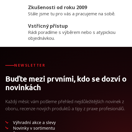
r
v
Zkušenosti od roku 2009
k
Stále jsme tu pro vás a pracujeme na sobě.
y
v
Vstřícný přístup
ý
Rádi poradíme s výběrem nebo s atypickou
p
objednávkou.
i
s
u
NEWSLETTER
Buďte mezi prvními, kdo se dozví o
novinkách
Každý měsíc vám pošleme přehled nejdůležitějších novinek z
oboru, recenze nových produktů a tipy z praxe profesionálů.
Výhradní akce a slevy
Novinky v sortimentu