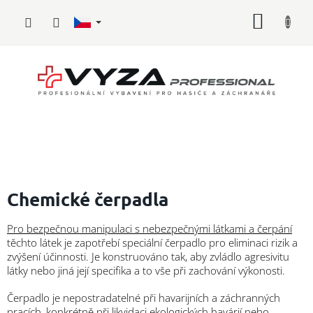
Přejít
NÁKUP
na
obsah
KOŠÍK
Hasičské
vybavení
Chemické čerpadla
Požární
Pro bezpečnou manipulaci s nebezpečnými látkami a čerpání
sport
těchto látek je zapotřebí speciální čerpadlo pro eliminaci rizik a
zvýšení účinnosti. Je konstruováno tak, aby zvládlo agresivitu
Zdravotnické
látky nebo jiná její specifika a to vše při zachování výkonosti.
vybavení
Čerpadlo je nepostradatelné při havarijních a záchranných
Oblečení,
pracích, konkrétně při
likvidaci ekologických havárií nebo