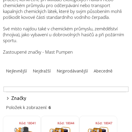
obuv
chemickém průmyslu pro odčerpávání nebo transport
a
doplňky
kapalných chemických látek, které by svým působením mohli
poškodit kovové části standardního vodního čerpadla.
★
Své místo najdou také v chemickém průmyslu, zemědělství
Nepřehlédněte
(hnojiva), jako vybavení u dobrovolných hasičů a při požárním
★
sportu.
Individuální
cenová
Zastoupené značky - Mast Pumpen
nabídka
Ř
Vše
a
o
Nejlevnější
Nejdražší
Nejprodávanější
Abecedně
nákupu
z
e
Kontakty
n
í
Požární
Značky
p
sport
Položek k zobrazení:
6
r
o
Nepřehlédněte
V
d
Kód:
18041
Kód:
18044
Kód:
18047
ý
u
CZK
p