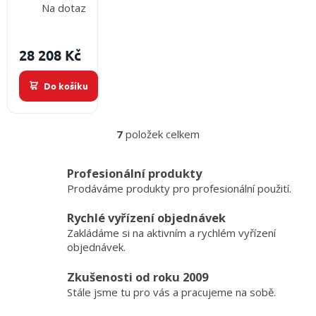
Na dotaz
Rosenbauer
Nepiro
Určení:
28 208 Kč
univerzální
vysokotlaká
Do košíku
proudnice,
průtok max.
115 l/min,
7
položek celkem
připojení
O
otočná na
v
kuličkovém
l
Profesionální produkty
á
ložisku D25
Prodáváme produkty pro profesionální použití.
d
a
Rychlé vyřízení objednávek
c
Zakládáme si na aktivním a rychlém vyřízení
í
p
objednávek.
r
v
Zkušenosti od roku 2009
k
Stále jsme tu pro vás a pracujeme na sobě.
y
v