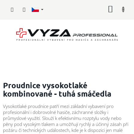
Přejít
NÁKUP
na
obsah
KOŠÍK
Hasičské
vybavení
Proudnice vysokotlaké
kombinované - tuhá smáčedla
Požární
sport
Vysokotlaké proudnice patří mezi základní vybavení pro
profesionální i dobrovolné hasiče, záchranné složky i
Zdravotnické
vybavení
průmyslové využití. Slouží k efektivnímu rozptylu vody nebo
pěny pod vysokým tlakem a umožňují rychlý a účinný zásah při
požáru či technických událostech, kde je k dispozici jen malé
Oblečení,