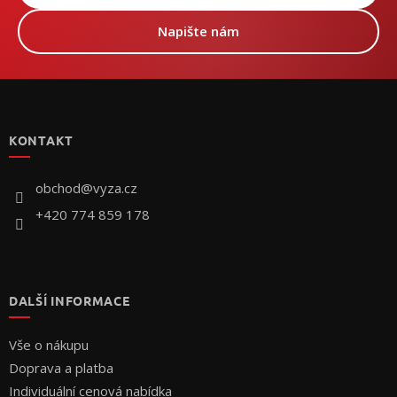
Napište nám
Z
á
p
KONTAKT
a
t
í
obchod
@
vyza.cz
+420 774 859 178
DALŠÍ INFORMACE
Vše o nákupu
Doprava a platba
Individuální cenová nabídka