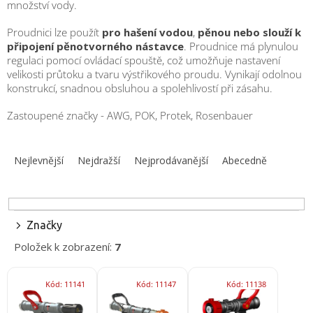
množství vody.
obuv
a
doplňky
Proudnici lze použít
pro hašení vodou
,
pěnou nebo slouží k
připojení pěnotvorného nástavce
. Proudnice má plynulou
regulaci pomocí ovládací spouště, což umožňuje nastavení
★
Nepřehlédněte
velikosti průtoku a tvaru výstřikového proudu. Vynikají odolnou
★
konstrukcí, snadnou obsluhou a spolehlivostí při zásahu.
Individuální
Zastoupené značky - AWG, POK, Protek, Rosenbauer
cenová
nabídka
Ř
a
Vše
Nejlevnější
Nejdražší
Nejprodávanější
Abecedně
o
z
nákupu
e
n
Kontakty
í
Značky
Požární
p
sport
Položek k zobrazení:
7
r
o
V
Nepřehlédněte
d
Kód:
11141
Kód:
11147
Kód:
11138
ý
u
p
CZK
k