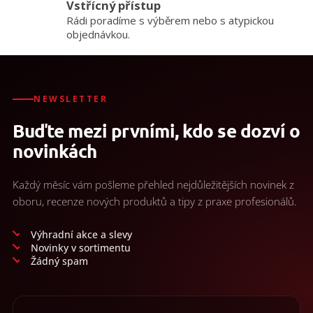
Vstřícný přístup
ý
Rádi poradíme s výběrem nebo s atypickou
p
objednávkou.
i
s
u
NEWSLETTER
Buďte mezi prvními, kdo se dozví o
novinkách
Každý měsíc vám pošleme přehled nejdůležitějších novinek z
oboru, recenze nových produktů a tipy z praxe profesionálů.
Výhradní akce a slevy
Novinky v sortimentu
Žádný spam