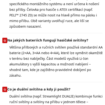
specifického montážního systému a není určena k nošení
bez přilby. Čelovka pro hasiče s ATEX certifikací (např.
PELI™ 2745 Z0) se může nosit na hlavě přímo na pásku i
mimo přilbu. Obě varianty uvolňují ruce, ale liší se
způsobem nasazení.
Na jakých bateriích fungují hasičské svítilny?
Většina přilbových a ručních svítilen používá standardní AA
baterie (2×AA, 3×AA nebo 4×AA), které lze vyměnit okamžitě
v terénu bez nabíječky. Část modelů využívá Li-Ion
akumulátory s vyšší kapacitou a možností nabíjení –
vhodné tam, kde je zajištěno pravidelné dobíjení po
zásahu.
Co je duální svítilna a kdy ji použít?
Duální svítilna (např. Streamlight DUALIE) kombinuje funkci
ruční svítilny a svítilny na přilbu v jednom tělese –