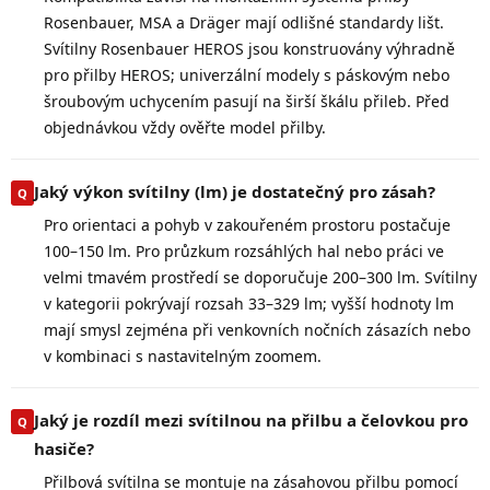
Rosenbauer, MSA a Dräger mají odlišné standardy lišt.
Svítilny Rosenbauer HEROS jsou konstruovány výhradně
pro přilby HEROS; univerzální modely s páskovým nebo
šroubovým uchycením pasují na širší škálu přileb. Před
objednávkou vždy ověřte model přilby.
Jaký výkon svítilny (lm) je dostatečný pro zásah?
Pro orientaci a pohyb v zakouřeném prostoru postačuje
100–150 lm. Pro průzkum rozsáhlých hal nebo práci ve
velmi tmavém prostředí se doporučuje 200–300 lm. Svítilny
v kategorii pokrývají rozsah 33–329 lm; vyšší hodnoty lm
mají smysl zejména při venkovních nočních zásazích nebo
v kombinaci s nastavitelným zoomem.
Jaký je rozdíl mezi svítilnou na přilbu a čelovkou pro
hasiče?
Přilbová svítilna se montuje na zásahovou přilbu pomocí