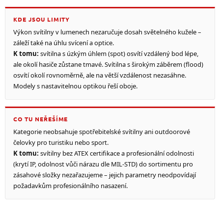
KDE JSOU LIMITY
Výkon svítilny v lumenech nezaručuje dosah světelného kužele –
záleží také na úhlu svícení a optice.
K tomu:
svítilna s úzkým úhlem (spot) osvítí vzdálený bod lépe,
ale okolí hasiče zůstane tmavé. Svítilna s širokým záběrem (flood)
osvítí okolí rovnoměrně, ale na větší vzdálenost nezasáhne.
Modely s nastavitelnou optikou řeší oboje.
CO TU NEŘEŠÍME
Kategorie neobsahuje spotřebitelské svítilny ani outdoorové
čelovky pro turistiku nebo sport.
K tomu:
svítilny bez ATEX certifikace a profesionální odolnosti
(krytí IP, odolnost vůči nárazu dle MIL-STD) do sortimentu pro
zásahové složky nezařazujeme – jejich parametry neodpovídají
požadavkům profesionálního nasazení.