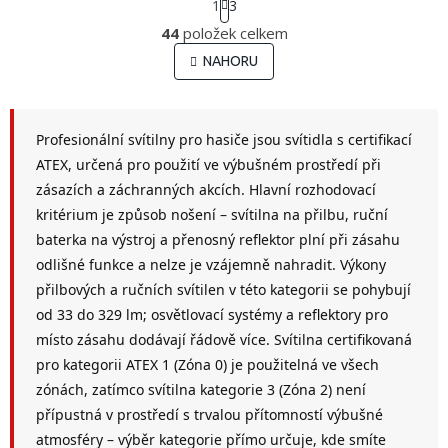
1
3
t
O
r
44
položek celkem
v
á
l
NAHORU
n
á
k
o
d
v
a
á
c
Profesionální svítilny pro hasiče jsou svítidla s certifikací
n
í
ATEX, určená pro použití ve výbušném prostředí při
í
p
zásazích a záchranných akcích. Hlavní rozhodovací
r
v
kritérium je způsob nošení – svítilna na přilbu, ruční
k
baterka na výstroj a přenosný reflektor plní při zásahu
y
odlišné funkce a nelze je vzájemně nahradit. Výkony
v
ý
přilbových a ručních svítilen v této kategorii se pohybují
p
od 33 do 329 lm; osvětlovací systémy a reflektory pro
i
místo zásahu dodávají řádově více. Svítilna certifikovaná
s
pro kategorii ATEX 1 (Zóna 0) je použitelná ve všech
u
zónách, zatímco svítilna kategorie 3 (Zóna 2) není
přípustná v prostředí s trvalou přítomností výbušné
atmosféry – výběr kategorie přímo určuje, kde smíte