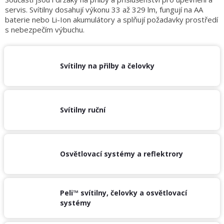
obuv
servis. Svítilny dosahují výkonu 33 až 329 lm, fungují na AA
a
doplňky
baterie nebo Li-Ion akumulátory a splňují požadavky prostředí
s nebezpečím výbuchu.
★
Nepřehlédněte
★
Svítilny na přilby a čelovky
Individuální
cenová
nabídka
Svítilny ruční
Vše
o
nákupu
Kontakty
Osvětlovací systémy a reflektrory
Požární
sport
Peli™ svítilny, čelovky a osvětlovací
Nepřehlédněte
systémy
CZK