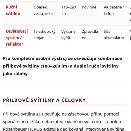
Ruční
Opasek,
110–290
Povinné
AA baterie /
svítilna
vesta, ruka
lm
Li-Ion
Osvětlovací
Teleskopický
Výrazně
Zpravidla
Síť /
systém /
stojan
vyšší
ne
akumulátor
reflektor
Pro kompletní osobní výstroj se osvědčuje kombinace
přilbové svítilny (100–200 lm) a duální ruční svítilny
jako zálohy.
PŘILBOVÉ SVÍTILNY A ČELOVKY
Přilbová svítilna se upevňuje na zásahovou přilbu pomocí
speciálního držáku nebo integrovaného systému – u přileb
Rosenbauer HEROS existuje dedikovaná integrovaná svítilna