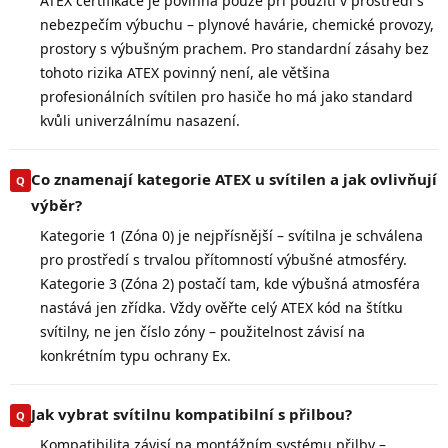
ATEX certifikace je povinná pouze při použití v prostředí s
nebezpečím výbuchu – plynové havárie, chemické provozy,
prostory s výbušným prachem. Pro standardní zásahy bez
tohoto rizika ATEX povinný není, ale většina
profesionálních svítilen pro hasiče ho má jako standard
kvůli univerzálnímu nasazení.
Co znamenají kategorie ATEX u svítilen a jak ovlivňují
výběr?
Kategorie 1 (Zóna 0) je nejpřísnější – svítilna je schválena
pro prostředí s trvalou přítomností výbušné atmosféry.
Kategorie 3 (Zóna 2) postačí tam, kde výbušná atmosféra
nastává jen zřídka. Vždy ověřte celý ATEX kód na štítku
svítilny, ne jen číslo zóny – použitelnost závisí na
konkrétním typu ochrany Ex.
Jak vybrat svítilnu kompatibilní s přilbou?
Kompatibilita závisí na montážním systému přilby –