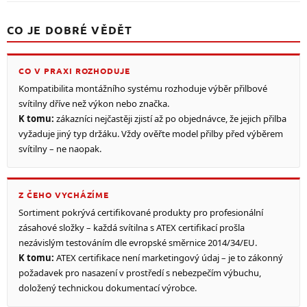
CO JE DOBRÉ VĚDĚT
CO V PRAXI ROZHODUJE
Kompatibilita montážního systému rozhoduje výběr přilbové
svítilny dříve než výkon nebo značka.
K tomu:
zákazníci nejčastěji zjistí až po objednávce, že jejich přilba
vyžaduje jiný typ držáku. Vždy ověřte model přilby před výběrem
svítilny – ne naopak.
Z ČEHO VYCHÁZÍME
Sortiment pokrývá certifikované produkty pro profesionální
zásahové složky – každá svítilna s ATEX certifikací prošla
nezávislým testováním dle evropské směrnice 2014/34/EU.
K tomu:
ATEX certifikace není marketingový údaj – je to zákonný
požadavek pro nasazení v prostředí s nebezpečím výbuchu,
doložený technickou dokumentací výrobce.