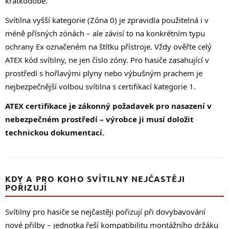
krátkodobě.
Svítilna vyšší kategorie (Zóna 0) je zpravidla použitelná i v
méně přísných zónách – ale závisí to na konkrétním typu
ochrany Ex označeném na štítku přístroje. Vždy ověřte celý
ATEX kód svítilny, ne jen číslo zóny. Pro hasiče zasahující v
prostředí s hořlavými plyny nebo výbušným prachem je
nejbezpečnější volbou svítilna s certifikací kategorie 1.
ATEX certifikace je zákonný požadavek pro nasazení v
nebezpečném prostředí – výrobce ji musí doložit
technickou dokumentací.
KDY A PRO KOHO SVÍTILNY NEJČASTĚJI
POŘIZUJÍ
Svítilny pro hasiče se nejčastěji pořizují při dovybavování
nové přilby – jednotka řeší kompatibilitu montážního držáku