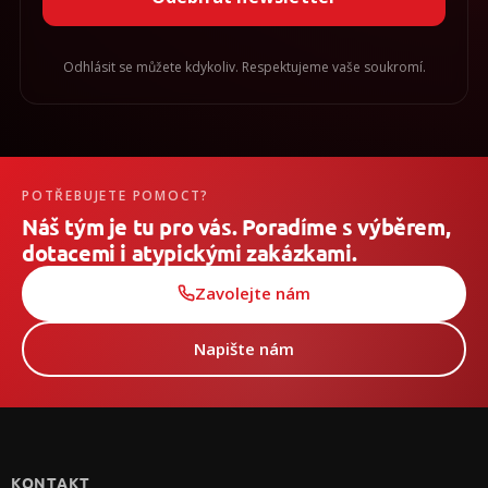
Odhlásit se můžete kdykoliv. Respektujeme vaše soukromí.
POTŘEBUJETE POMOCT?
Náš tým je tu pro vás. Poradíme s výběrem,
dotacemi i atypickými zakázkami.
Zavolejte nám
Napište nám
Z
á
p
KONTAKT