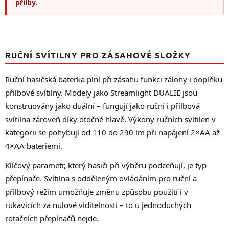
přilby.
RUČNÍ SVÍTILNY PRO ZÁSAHOVÉ SLOŽKY
Ruční hasičská baterka plní při zásahu funkci zálohy i doplňku
přilbové svítilny. Modely jako Streamlight DUALIE jsou
konstruovány jako duální – fungují jako ruční i přilbová
svítilna zároveň díky otočné hlavě. Výkony ručních svítilen v
kategorii se pohybují od 110 do 290 lm při napájení 2×AA až
4×AA bateriemi.
Klíčový parametr, který hasiči při výběru podceňují, je typ
přepínače. Svítilna s odděleným ovládáním pro ruční a
přilbový režim umožňuje změnu způsobu použití i v
rukavicích za nulové viditelnosti – to u jednoduchých
rotačních přepínačů nejde.