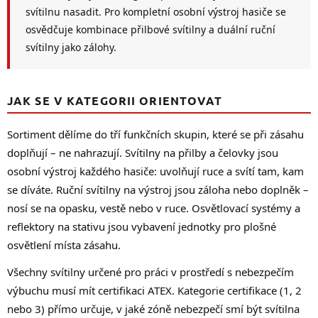
svítilnu nasadit. Pro kompletní osobní výstroj hasiče se
osvědčuje kombinace přilbové svítilny a duální ruční
svítilny jako zálohy.
JAK SE V KATEGORII ORIENTOVAT
Sortiment dělíme do tří funkčních skupin, které se při zásahu
doplňují – ne nahrazují. Svítilny na přilby a čelovky jsou
osobní výstroj každého hasiče: uvolňují ruce a svítí tam, kam
se díváte. Ruční svítilny na výstroj jsou záloha nebo doplněk –
nosí se na opasku, vestě nebo v ruce. Osvětlovací systémy a
reflektory na stativu jsou vybavení jednotky pro plošné
osvětlení místa zásahu.
Všechny svítilny určené pro práci v prostředí s nebezpečím
výbuchu musí mít certifikaci ATEX. Kategorie certifikace (1, 2
nebo 3) přímo určuje, v jaké zóně nebezpečí smí být svítilna