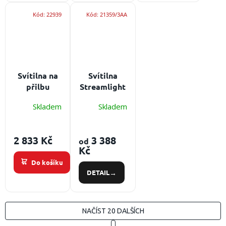
Kód:
22939
Kód:
21359/3AA
Svítilna na
Svítilna
přilbu
Streamlight
Rosenbauer
Survivor X s
Skladem
Skladem
HEROS s
ATEX
ATEX
certifikací
certifikací
Zdroj:
2 833 Kč
3 388
od
Integrovová
vlastní
Kč
svítilna na
výběr,
Do košíku
přilbu
výkon: 250
DETAIL
HEROS
lm
Titan, H30 a
H10
NAČÍST 20 DALŠÍCH
S