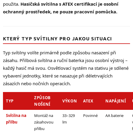
použita.
Hasičská svítilna s ATEX certifikací je osobní
ochranný prostředek, ne pouze pracovní pomůcka.
KTERÝ TYP SVÍTILNY PRO JAKOU SITUACI
Typ svítilny volíte primárně podle způsobu nasazení při
zásahu. Přilbová svítilna a ruční baterka jsou osobní výstroj –
každý hasič má svou. Osvětlovací systém na stativu je sdílené
vybavení jednotky, které se nasazuje při déletrvajících
zásazích nebo nočních operacích.
ZPŮSOB
TYP
VÝKON
ATEX
NAPÁJENÍ
NOŠENÍ
Svítilna na
Montáž na
33–329
Povinné
AA baterie
přilbu
zásahovou
lm
přilbu