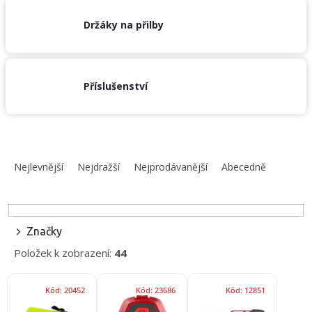
/
Držáky na přilby
Přihlášení
Příslušenství
Ř
a
Nejlevnější
Nejdražší
Nejprodávanější
Abecedně
z
e
n
í
Značky
p
Položek k zobrazení:
44
r
o
V
d
Kód:
20452
Kód:
23686
Kód:
12851
ý
u
p