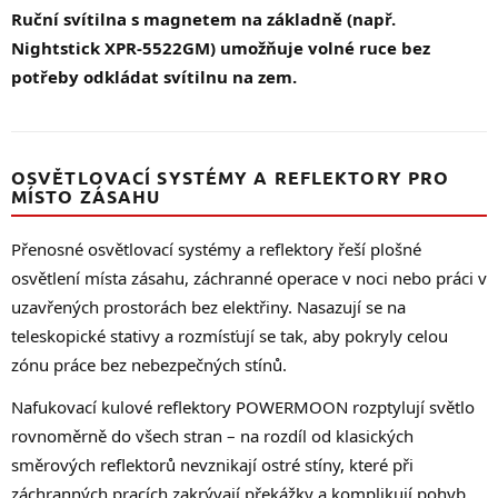
Ruční svítilna s magnetem na základně (např.
Nightstick XPR-5522GM) umožňuje volné ruce bez
potřeby odkládat svítilnu na zem.
OSVĚTLOVACÍ SYSTÉMY A REFLEKTORY PRO
MÍSTO ZÁSAHU
Přenosné osvětlovací systémy a reflektory řeší plošné
osvětlení místa zásahu, záchranné operace v noci nebo práci v
uzavřených prostorách bez elektřiny. Nasazují se na
teleskopické stativy a rozmísťují se tak, aby pokryly celou
zónu práce bez nebezpečných stínů.
Nafukovací kulové reflektory POWERMOON rozptylují světlo
rovnoměrně do všech stran – na rozdíl od klasických
směrových reflektorů nevznikají ostré stíny, které při
záchranných pracích zakrývají překážky a komplikují pohyb