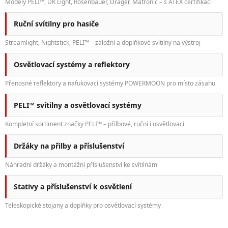
Modely PELI™, UK Light, Rosenbauer, Dräger, Matronic – s ATEX certifikací
Ruční svítilny pro hasiče
Streamlight, Nightstick, PELI™ – záložní a doplňkové svítilny na výstroj
Osvětlovací systémy a reflektory
Přenosné reflektory a nafukovací systémy POWERMOON pro místo zásahu
PELI™ svítilny a osvětlovací systémy
Kompletní sortiment značky PELI™ – přilbové, ruční i osvětlovací
Držáky na přilby a příslušenství
Náhradní držáky a montážní příslušenství ke svítilnám
Stativy a příslušenství k osvětlení
Teleskopické stojany a doplňky pro osvětlovací systémy