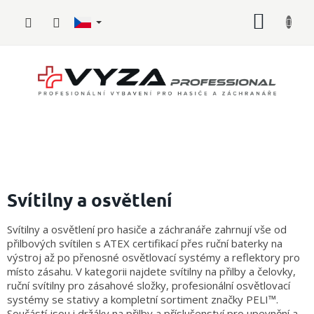
Přejít
NÁKUP
na
obsah
KOŠÍK
Hasičské
vybavení
Svítilny a osvětlení
Požární
Svítilny a osvětlení pro hasiče a záchranáře zahrnují vše od
sport
přilbových svítilen s ATEX certifikací přes ruční baterky na
výstroj až po přenosné osvětlovací systémy a reflektory pro
Zdravotnické
místo zásahu. V kategorii najdete svítilny na přilby a čelovky,
vybavení
ruční svítilny pro zásahové složky, profesionální osvětlovací
systémy se stativy a kompletní sortiment značky PELI™.
Oblečení,
Součástí jsou i držáky na přilby a příslušenství pro upevnění a