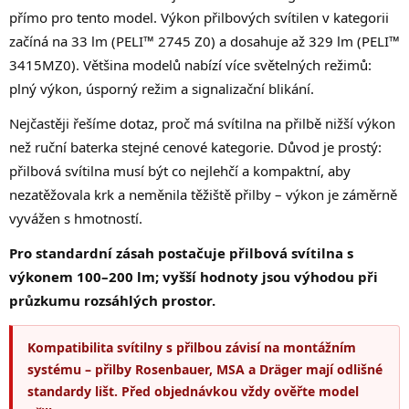
přímo pro tento model. Výkon přilbových svítilen v kategorii
začíná na 33 lm (PELI™ 2745 Z0) a dosahuje až 329 lm (PELI™
3415MZ0). Většina modelů nabízí více světelných režimů:
plný výkon, úsporný režim a signalizační blikání.
Nejčastěji řešíme dotaz, proč má svítilna na přilbě nižší výkon
než ruční baterka stejné cenové kategorie. Důvod je prostý:
přilbová svítilna musí být co nejlehčí a kompaktní, aby
nezatěžovala krk a neměnila těžiště přilby – výkon je záměrně
vyvážen s hmotností.
Pro standardní zásah postačuje přilbová svítilna s
výkonem 100–200 lm; vyšší hodnoty jsou výhodou při
průzkumu rozsáhlých prostor.
Kompatibilita svítilny s přilbou závisí na montážním
systému – přilby Rosenbauer, MSA a Dräger mají odlišné
standardy lišt. Před objednávkou vždy ověřte model