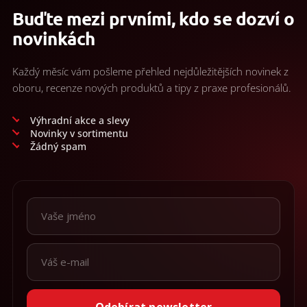
Buďte mezi prvními, kdo se dozví o
novinkách
Každý měsíc vám pošleme přehled nejdůležitějších novinek z
oboru, recenze nových produktů a tipy z praxe profesionálů.
Výhradní akce a slevy
Novinky v sortimentu
Žádný spam
Odebírat newsletter