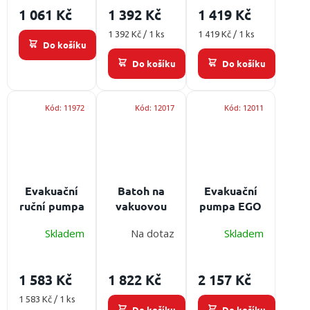
/
1 061 Kč
1 392 Kč
1 419 Kč
ů
Měrná
Měrná
1 392 Kč / 1 ks
1 419 Kč / 1 ks
Přihlášení
Do košíku
cena:
cena:
Do košíku
Do košíku
Kód:
11972
Kód:
12017
Kód:
12011
Evakuační
Batoh na
Evakuační
ruční pumpa
vakuovou
pumpa EGO
EGO ES-20
matraci
EM-20 velká
Skladem
Na dotaz
Skladem
malá
EGO EM-23
se šlapkou
1 583 Kč
1 822 Kč
2 157 Kč
Měrná
1 583 Kč / 1 ks
Do košíku
Do košíku
cena: