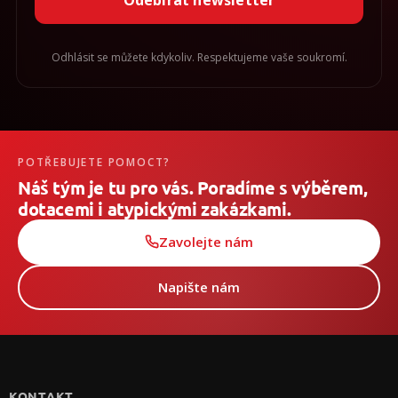
Odhlásit se můžete kdykoliv. Respektujeme vaše soukromí.
POTŘEBUJETE POMOCT?
Náš tým je tu pro vás. Poradíme s výběrem,
dotacemi i atypickými zakázkami.
Zavolejte nám
Napište nám
Z
á
p
KONTAKT