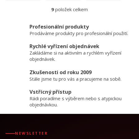
9
položek celkem
O
v
l
Profesionální produkty
á
Prodáváme produkty pro profesionální použití.
d
a
Rychlé vyřízení objednávek
c
Zakládáme si na aktivním a rychlém vyřízení
í
p
objednávek.
r
v
Zkušenosti od roku 2009
k
Stále jsme tu pro vás a pracujeme na sobě.
y
v
Vstřícný přístup
ý
Rádi poradíme s výběrem nebo s atypickou
p
objednávkou.
i
s
u
NEWSLETTER