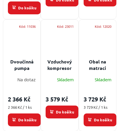
Do košíku
Kód:
11036
Kód:
23011
Kód:
12020
Dvoučinná
Vzduchový
Obal na
pumpa
kompresor
matraci
SPENCER
AP-ASP1,
EGO EM-
Na dotaz
Skladem
Skladem
QMX 120
stavitelný
02/2
dle váhy
omyvatelný
pacienta
2 366 Kč
3 579 Kč
3 729 Kč
Měrná
Měrná
2 366 Kč / 1 ks
3 729 Kč / 1 ks
Do košíku
cena:
cena:
Do košíku
Do košíku