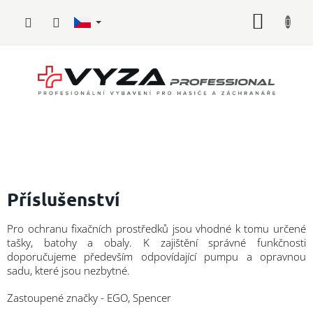
Přejít
NÁKUP
na
obsah
KOŠÍK
Hasičské
vybavení
Příslušenství
Požární
Pro ochranu fixačních prostředků jsou vhodné k tomu určené
sport
tašky, batohy a obaly. K zajištění správné funkčnosti
doporučujeme především odpovídající pumpu a opravnou
Zdravotnické
sadu, které jsou nezbytné.
vybavení
Zastoupené značky - EGO, Spencer
Oblečení,