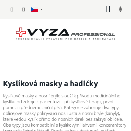
Přejít
NÁKUP
na
obsah
KOŠÍK
Hasičské
vybavení
Kyslíková masky a hadičky
Požární
Kyslíkové masky a nosní brýle slouží k přívodu medicinálního
sport
kyslíku od zdroje k pacientovi – při kyslíkové terapii, první
pomoci i přednemocniční péči. Kategorie zahrnuje dva typy:
Zdravotnické
obličejové masky pokrývající nos i ústa a nosní brýle (kanyly),
vybavení
které vedou kyslík přímo do nosních dírek bez zakrytí obličeje.
Oba typy jsou kompatibilní s kyslíkovými lahvemi, koncentrátory
Oblečení,
i resuscitačními přístroji. Produkty jsou dostupné ve třech