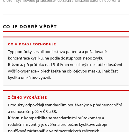
Uložení kyslíkového příslušenství do záchranářského batohu nebo kufru
CO JE DOBRÉ VĚDĚT
CO V PRAXI ROZHODUJE
Typ pomůcky se volí podle stavu pacienta a požadované
koncentrace kyslíku, ne podle dostupnosti nebo zvyku.
K tomu:
při průtoku nad 5–6 l/min nosní brýle nestačí k dosažení
vyšší oxygenace – přecházejte na obličejovou masku, jinak část
kyslíku uniká bez využití.
Z ČEHO VYCHÁZÍME
Produkty odpovídají standardům používaným v přednemocniční
a nemocniční péči v ČR a SR.
K tomu:
kompatibilita se standardními průtokoměry a
redukčními ventily je ověřena pro běžné kyslíkové zdroje
používané záchranáři a ve zdravotnických zařízeních.