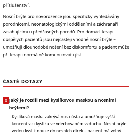
příslušenství.
Nosní brýle pro novorozence jsou specificky vyhledávány
porodnicemi, neonatologickými odděleními a záchranáři
zasahujícími u předčasných porodů. Pro domácí terapii
dospělých pacientů jsou nejčastěji vhodné nosní brýle –
umožňují dlouhodobé nošení bez diskomfortu a pacient může
při terapii normálně komunikovat i jíst.
ČASTÉ DOTAZY
Jaký je rozdíl mezi kyslíkovou maskou a nosními
brýlemi?
Kyslíková maska zakrývá nos i ústa a umožňuje vyšší
koncentraci kyslíku ve vdechovaném vzduchu. Nosní brýle
vedou kyslík pouze do nosních dírek – pacient má volný