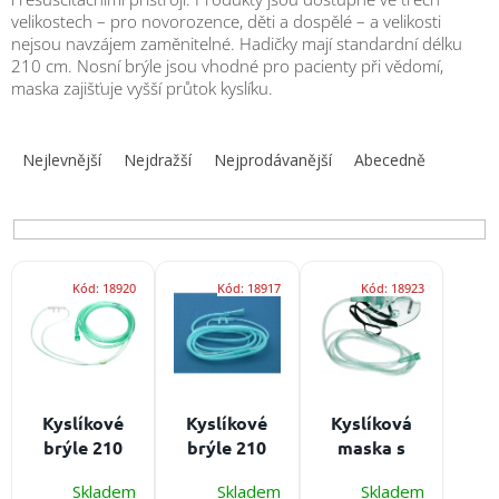
obuv
velikostech – pro novorozence, děti a dospělé – a velikosti
a
doplňky
nejsou navzájem zaměnitelné. Hadičky mají standardní délku
210 cm. Nosní brýle jsou vhodné pro pacienty při vědomí,
maska zajišťuje vyšší průtok kyslíku.
★
Nepřehlédněte
Ř
★
a
Nejlevnější
Nejdražší
Nejprodávanější
Abecedně
Individuální
z
cenová
e
nabídka
n
Vše
í
o
V
p
nákupu
Kód:
18920
Kód:
18917
Kód:
18923
ý
r
p
o
Kontakty
i
d
s
Požární
u
sport
p
k
r
Kyslíkové
Kyslíkové
Kyslíková
t
o
Nepřehlédněte
brýle 210
brýle 210
maska s
ů
d
cm
Určeno:
cm
Určeno:
hadičkou
CZK
u
Skladem
Skladem
Skladem
novorozence
dospělí
pro děti 210