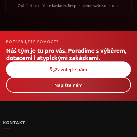
Odhlásit se můžete kdykoliv. Respektujeme vaše soukromí.
POTŘEBUJETE POMOCT?
Náš tým je tu pro vás. Poradíme s výběrem,
dotacemi i atypickými zakázkami.
Zavolejte nám
Napište nám
Z
á
p
KONTAKT
a
t