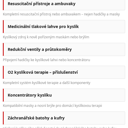
Resuscitační přístroje a ambuvaky
Kompletní resuscitační přístroj nebo ambuvakem – nejen hadičky a masky
Medicinální tlakové lahve pro kyslík
Kyslíkový zdroj k nově pořízeným maskám nebo brýlím
Redukční ventily a průtokoměry
Připojení hadičky ke kyslíkové lahvi nebo koncentrátoru
O2 kyslíková terapie – příslušenství
Kompletní systém kyslíkové terapie a další komponenty
Koncentrátory kyslíku
Kompatibilní masky a nosní brýle pro domácí kyslíkovou terapii
Záchranářské batohy a kufry