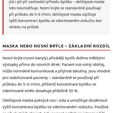
jíst i pít při zachování přívodu kyslíku – obličejová maska
u
toto neumožňuje. Nosní brýle se standardně používají
při průtoku do 5–6 l/min; obličejová maska zajišťuje
vyšší koncentraci kyslíku ve vdechovaném vzduchu bez
ohledu na průtok.
MASKA NEBO NOSNÍ BRÝLE – ZÁKLADNÍ ROZDÍL
Nosní brýle (nosní kanyly) přivádějí kyslík dvěma měkkými
výstupky přímo do nosních dírek. Pacient má volný obličej,
může normálně komunikovat a přijímat tekutiny. Jsou vhodné
pro stabilizované pacienty – standardně se používají při
průtoku do 5–6 l/min, přičemž koncentrace kyslíku ve
vdechované směsi dosahuje přibližně 30 %.
Obličejová maska pokrývá nos i ústa a umožňuje dosáhnout
vyšší koncentrace kyslíku ve vdechovaném vzduchu. Používá