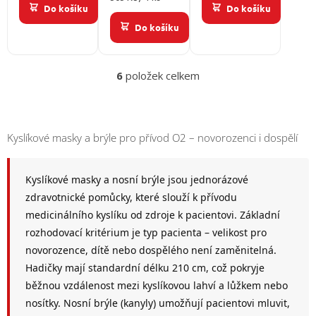
Do košíku
Do košíku
cena:
Do košíku
6
položek celkem
O
v
l
á
d
Kyslíkové masky a brýle pro přívod O2 – novorozenci i dospělí
a
c
í
Kyslíkové masky a nosní brýle jsou jednorázové
p
zdravotnické pomůcky, které slouží k přívodu
r
v
medicinálního kyslíku od zdroje k pacientovi. Základní
k
rozhodovací kritérium je typ pacienta – velikost pro
y
novorozence, dítě nebo dospělého není zaměnitelná.
v
Hadičky mají standardní délku 210 cm, což pokryje
ý
p
běžnou vzdálenost mezi kyslíkovou lahví a lůžkem nebo
i
nosítky. Nosní brýle (kanyly) umožňují pacientovi mluvit,
s