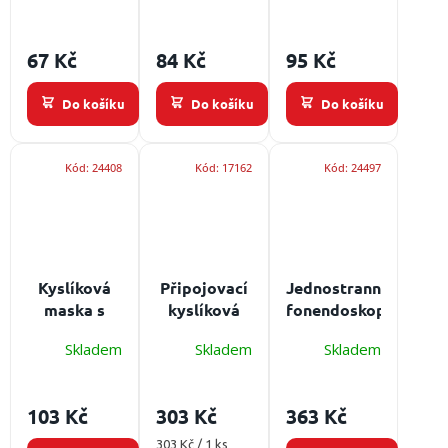
/
k
cm
Určeno:
t
děti
Přihlášení
67 Kč
84 Kč
95 Kč
ů
Do košíku
Do košíku
Do košíku
Kód:
24408
Kód:
17162
Kód:
24497
Kyslíková
Připojovací
Jednostranný
maska s
kyslíková
fonendoskop
hadičkou
hadice 10 m
Určeno:
Skladem
Skladem
Skladem
pro dospělé
dospělí
210 cm
Určeno:
103 Kč
303 Kč
363 Kč
dospělí
Měrná
303 Kč / 1 ks