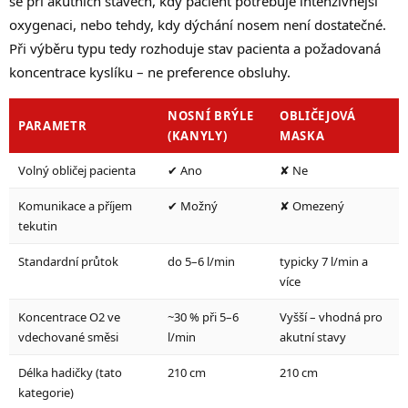
se při akutních stavech, kdy pacient potřebuje intenzivnější
oxygenaci, nebo tehdy, kdy dýchání nosem není dostatečné.
Při výběru typu tedy rozhoduje stav pacienta a požadovaná
koncentrace kyslíku – ne preference obsluhy.
NOSNÍ BRÝLE
OBLIČEJOVÁ
PARAMETR
(KANYLY)
MASKA
Volný obličej pacienta
✔ Ano
✘ Ne
Komunikace a příjem
✔ Možný
✘ Omezený
tekutin
Standardní průtok
do 5–6 l/min
typicky 7 l/min a
více
Koncentrace O2 ve
~30 % při 5–6
Vyšší – vhodná pro
vdechované směsi
l/min
akutní stavy
Délka hadičky (tato
210 cm
210 cm
kategorie)