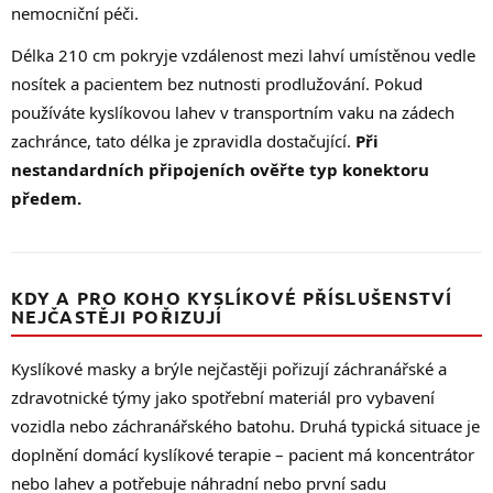
nemocniční péči.
Délka 210 cm pokryje vzdálenost mezi lahví umístěnou vedle
nosítek a pacientem bez nutnosti prodlužování. Pokud
používáte kyslíkovou lahev v transportním vaku na zádech
zachránce, tato délka je zpravidla dostačující.
Při
nestandardních připojeních ověřte typ konektoru
předem.
KDY A PRO KOHO KYSLÍKOVÉ PŘÍSLUŠENSTVÍ
NEJČASTĚJI POŘIZUJÍ
Kyslíkové masky a brýle nejčastěji pořizují záchranářské a
zdravotnické týmy jako spotřební materiál pro vybavení
vozidla nebo záchranářského batohu. Druhá typická situace je
doplnění domácí kyslíkové terapie – pacient má koncentrátor
nebo lahev a potřebuje náhradní nebo první sadu