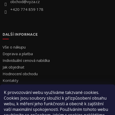
í
obchod
@
vyza.cz
+420 774 859 178
DALŠÍ INFORMACE
Vše o nákupu
Doprava a platba
Individuální cenová nabídka
Jak objednat
Hodnocení obchodu
Kontakty
K provozování webu využíváme takzvané cookies.
Cookies jsou soubory sloužící k přizpůsobení obsahu
INFORMACE PRO NÁKUP
webu, k měření jeho funkčnosti a obecně k zajištění
vaší maximální spokojenosti. Používáním tohoto webu
Moje objednávka