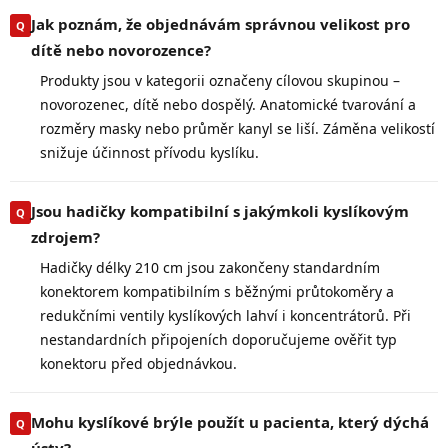
Jak poznám, že objednávám správnou velikost pro
dítě nebo novorozence?
Produkty jsou v kategorii označeny cílovou skupinou –
novorozenec, dítě nebo dospělý. Anatomické tvarování a
rozměry masky nebo průměr kanyl se liší. Záměna velikostí
snižuje účinnost přívodu kyslíku.
Jsou hadičky kompatibilní s jakýmkoli kyslíkovým
zdrojem?
Hadičky délky 210 cm jsou zakončeny standardním
konektorem kompatibilním s běžnými průtokoměry a
redukčními ventily kyslíkových lahví i koncentrátorů. Při
nestandardních připojeních doporučujeme ověřit typ
konektoru před objednávkou.
Mohu kyslíkové brýle použít u pacienta, který dýchá
ústy?