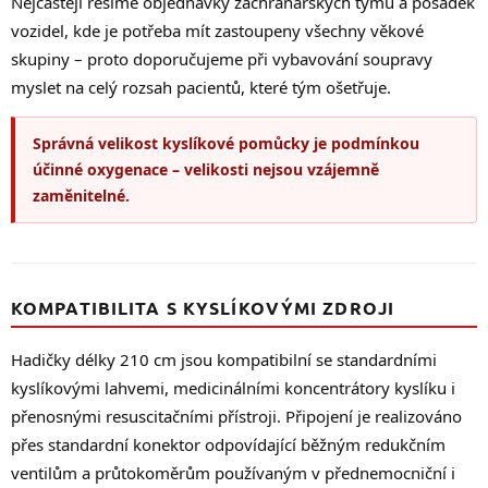
Nejčastěji řešíme objednávky záchranářských týmů a posádek
vozidel, kde je potřeba mít zastoupeny všechny věkové
skupiny – proto doporučujeme při vybavování soupravy
myslet na celý rozsah pacientů, které tým ošetřuje.
Správná velikost kyslíkové pomůcky je podmínkou
účinné oxygenace – velikosti nejsou vzájemně
zaměnitelné.
KOMPATIBILITA S KYSLÍKOVÝMI ZDROJI
Hadičky délky 210 cm jsou kompatibilní se standardními
kyslíkovými lahvemi, medicinálními koncentrátory kyslíku i
přenosnými resuscitačními přístroji. Připojení je realizováno
přes standardní konektor odpovídající běžným redukčním
ventilům a průtokoměrům používaným v přednemocniční i