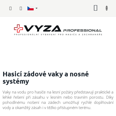
Přejít
NÁKUP
na
obsah
KOŠÍK
Hasičské
vybavení
Hasicí zádové vaky a nosné
systémy
Požární
sport
Vaky na vodu pro hasiče na lesní požáry představují praktické a
lehké řešení při zásahu v lesním nebo travním porostu. Díky
Zdravotnické
vybavení
pohodlnému nošení na zádech umožňují rychlé doplňování
vody a okamžitý zásah i v těžko přístupném terénu.
Oblečení,