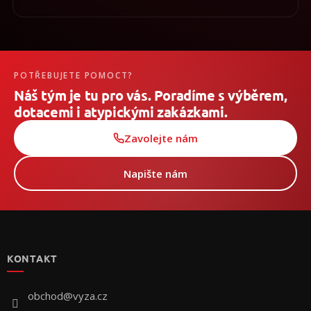
POTŘEBUJETE POMOCT?
Náš tým je tu pro vás. Poradíme s výběrem,
dotacemi i atypickými zakázkami.
Zavolejte nám
Napište nám
Z
á
p
KONTAKT
a
t
í
obchod
@
vyza.cz