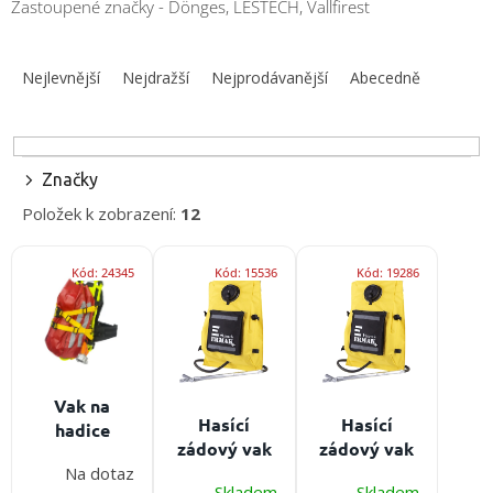
Zastoupené značky - Dönges, LESTECH, Vallfirest
obuv
a
doplňky
Ř
a
Nejlevnější
Nejdražší
Nejprodávanější
Abecedně
z
★
Nepřehlédněte
e
★
n
í
Individuální
Značky
cenová
p
nabídka
Položek k zobrazení:
12
r
o
Vše
V
o
d
Kód:
24345
Kód:
15536
Kód:
19286
ý
nákupu
u
p
k
Kontakty
i
t
s
ů
Požární
p
sport
r
Vak na
o
Hasící
Hasící
hadice
Nepřehlédněte
d
zádový vak
zádový vak
ForestLine
u
LESTECH
LESTECH
Na dotaz
Bag
CZK
Skladem
Skladem