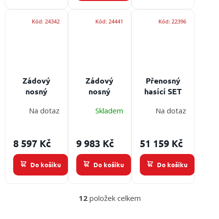
popruh
ACC004, 4x
krátký
Kód:
24342
Kód:
24441
Kód:
22396
popruh
ACC003
Zádový
Zádový
Přenosný
nosný
nosný
hasící SET
systém PH
systém
Rosenbauer
Na dotaz
Skladem
Na dotaz
ForestPack
LESTECH
na lesní
CARGO
požáry
Obsah
8 597 Kč
9 983 Kč
51 159 Kč
balení:
včetně
Do košíku
Do košíku
Do košíku
police a
hřídele, 4x
dlouhý
12
položek celkem
popruh
O
ACC004, 2x
v