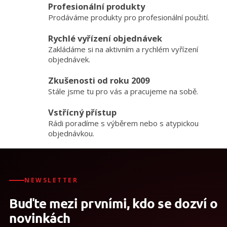
krátký
l
Profesionální produkty
á
popruh
Prodáváme produkty pro profesionální použití.
d
ACC005, 4x
a
krátký
Rychlé vyřízení objednávek
c
popruh
Zakládáme si na aktivním a rychlém vyřízení
í
ACC003
p
objednávek.
r
v
Zkušenosti od roku 2009
k
Stále jsme tu pro vás a pracujeme na sobě.
y
v
Vstřícný přístup
ý
Rádi poradíme s výběrem nebo s atypickou
p
objednávkou.
i
s
u
NEWSLETTER
Buďte mezi prvními, kdo se dozví o
novinkách