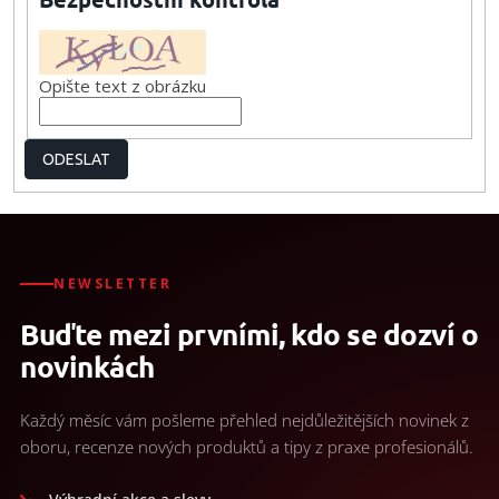
Opište text z obrázku
ODESLAT
NEWSLETTER
Buďte mezi prvními, kdo se dozví o
novinkách
Každý měsíc vám pošleme přehled nejdůležitějších novinek z
oboru, recenze nových produktů a tipy z praxe profesionálů.