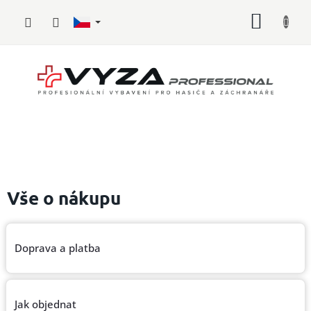
Přejít
NÁKUP
na
obsah
KOŠÍK
Hasičské
vybavení
Vše o nákupu
Požární
sport
Doprava a platba
Zdravotnické
vybavení
Jak objednat
Oblečení,