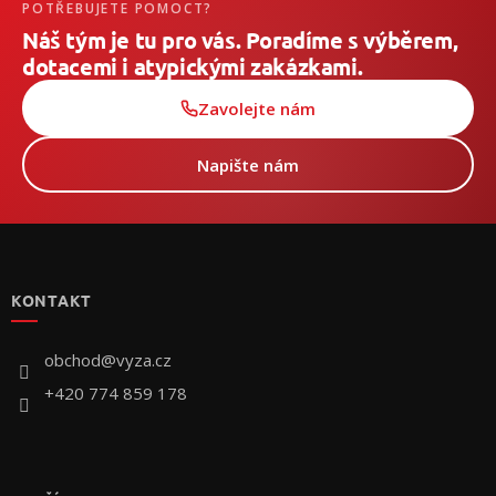
POTŘEBUJETE POMOCT?
Náš tým je tu pro vás. Poradíme s výběrem,
dotacemi i atypickými zakázkami.
Zavolejte nám
Napište nám
Z
á
p
KONTAKT
a
t
í
obchod
@
vyza.cz
+420 774 859 178