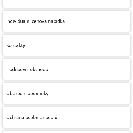
obuv
a
doplňky
Individuální cenová nabídka
★
Nepřehlédněte
★
Kontakty
Individuální
cenová
nabídka
Vše
Hodnocení obchodu
o
nákupu
Kontakty
Obchodní podmínky
Požární
sport
Ochrana osobních údajů
Nepřehlédněte
CZK