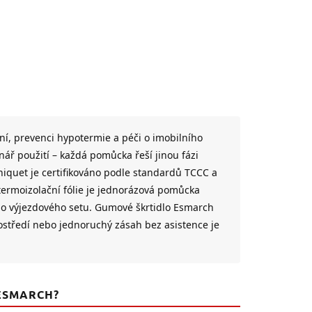
í, prevenci hypotermie a péči o imobilního
nář použití – každá pomůcka řeší jinou fázi
niquet je certifikováno podle standardů TCCC a
ermoizolační fólie je jednorázová pomůcka
ého výjezdového setu. Gumové škrtidlo Esmarch
ostředí nebo jednoruchý zásah bez asistence je
ESMARCH?