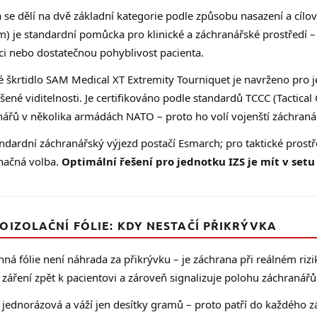
i
s
a se dělí na dvě základní kategorie podle způsobu nasazení a cíl
u
) je standardní pomůcka pro klinické a záchranářské prostředí 
ci nebo dostatečnou pohyblivost pacienta.
é škrtidlo SAM Medical XT Extremity Tourniquet je navrženo pro j
šené viditelnosti. Je certifikováno podle standardů TCCC (Tactica
ářů v několika armádách NATO – proto ho volí vojenští záchranáři
ndardní záchranářský výjezd postačí Esmarch; pro taktické prost
načná volba.
Optimální řešení pro jednotku IZS je mít v setu
OIZOLAČNÍ FÓLIE: KDY NESTAČÍ PŘIKRÝVKA
ná fólie není náhrada za přikrývku – je záchrana při reálném riz
 záření zpět k pacientovi a zároveň signalizuje polohu záchranář
e jednorázová a váží jen desítky gramů – proto patří do každého 