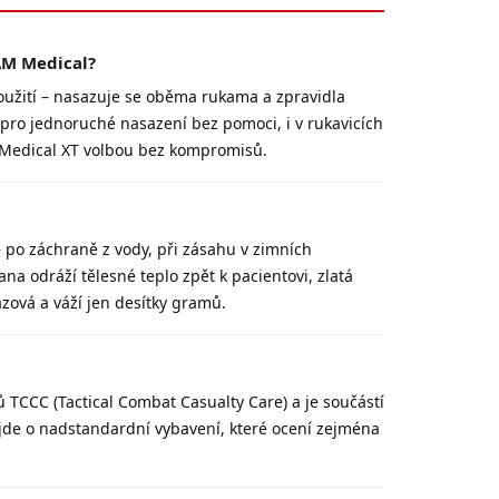
AM Medical?
oužití – nasazuje se oběma rukama a zpravidla
pro jednoruché nasazení bez pomoci, i v rukavicích
AM Medical XT volbou bez kompromisů.
– po záchraně z vody, při zásahu v zimních
a odráží tělesné teplo zpět k pacientovi, zlatá
ázová a váží jen desítky gramů.
 TCCC (Tactical Combat Casualty Care) a je součástí
jde o nadstandardní vybavení, které ocení zejména