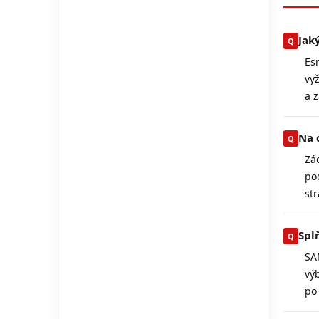
Jak
Es
vy
a 
Na 
Zá
po
str
Spl
SA
vý
po