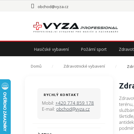
Přejít
obchod@vyza.cz
na
obsah
Hasičské vybavení
Požární sport
Zdravot
Domů
Zdravotnické vybavení
Zdr
P
Zdr
o
s
RYCHLÝ KONTAKT
Zdravot
t
Mobil:
+420 774 859 178
terénu,
r
E-mail:
obchod@vyza.cz
službám
a
škrtidl
n
antidek
n
podmín
í