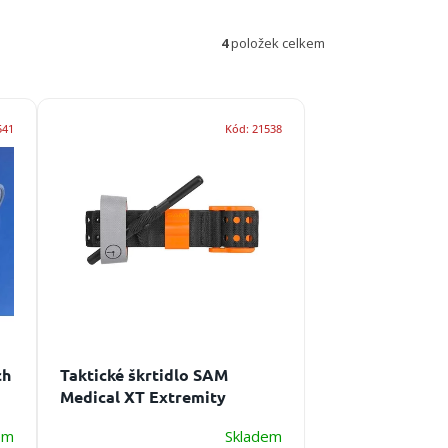
4
položek celkem
541
Kód:
21538
ch
Taktické škrtidlo SAM
Medical XT Extremity
Tourniquet
em
Skladem