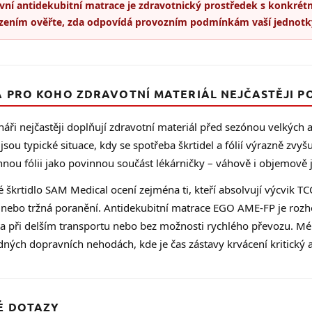
vní antidekubitní matrace je zdravotnický prostředek s konkrétn
zením ověřte, zda odpovídá provozním podmínkám vaší jednotky
A PRO KOHO ZDRAVOTNÍ MATERIÁL NEJČASTĚJI PO
áři nejčastěji doplňují zdravotní materiál před sezónou velkých akc
 jsou typické situace, kdy se spotřeba škrtidel a fólií výrazně zvyš
nou fólii jako povinnou součást lékárničky – váhově i objemově 
é škrtidlo SAM Medical ocení zejména ti, kteří absolvují výcvik TC
 nebo tržná poranění. Antidekubitní matrace EGO AME-FP je rozhod
a při delším transportu nebo bez možnosti rychlého převozu. Méně
ých dopravních nehodách, kde je čas zástavy krvácení kritický a
É DOTAZY