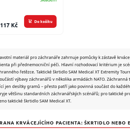
Do košíku
 117 Kč
O
v
l
avotní materiál pro záchranáře zahrnuje pomůcky k zástavě krvácen
á
d
ienta při přednemocniční péči. Hlavní rozhodovací kritérium je scé
a
hranného řetězce. Taktické škrtidlo SAM Medical XT Extremity Tour
c
součástí výbavy záchranářů v několika armádách NATO. Záchranná t
í
p
ící jen desítky gramů – přesto patří jako povinná součást do každ
r
ryje většinu standardních záchranářských scénářů; pro taktické pr
v
eno taktické škrtidlo SAM Medical XT.
k
y
v
ý
RANA KRVÁCEJÍCÍHO PACIENTA: ŠKRTIDLO NEBO 
p