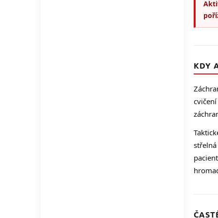
Akti
poří
KDY 
Záchran
cvičení
záchran
Taktick
střelná
pacient
hromadn
ČAST