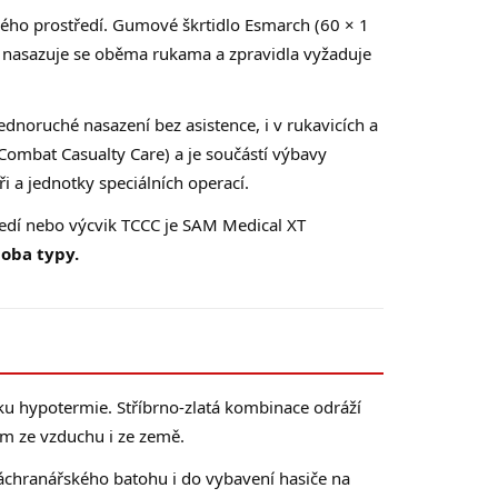
ového prostředí. Gumové škrtidlo Esmarch (60 × 1
– nasazuje se oběma rukama a zpravidla vyžaduje
ednoruché nasazení bez asistence, i v rukavicích a
l Combat Casualty Care) a je součástí výbavy
 a jednotky speciálních operací.
ředí nebo výcvik TCCC je SAM Medical XT
 oba typy.
iku hypotermie. Stříbrno-zlatá kombinace odráží
ům ze vzduchu i ze země.
záchranářského batohu i do vybavení hasiče na