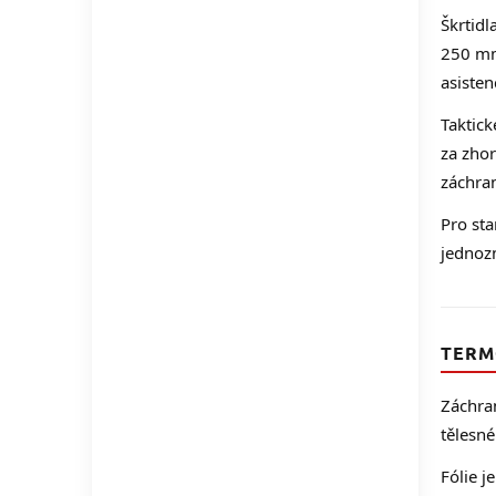
Škrtidl
250 mm
asisten
Taktick
za zhor
záchran
Pro sta
jednoz
TERM
Záchran
tělesné
Fólie j