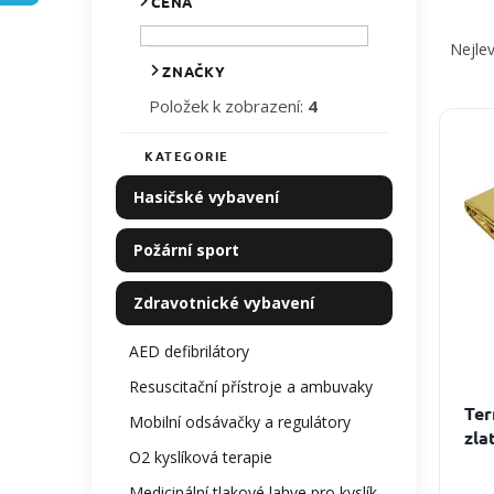
CENA
Ř
p
a
a
Nejlev
z
n
ZNAČKY
e
e
Položek k zobrazení:
4
n
V
l
í
ý
KATEGORIE
Přeskočit
p
p
kategorie
r
i
Hasičské vybavení
o
s
d
p
Požární sport
u
r
k
o
Zdravotnické vybavení
t
d
ů
u
AED defibrilátory
k
t
Resuscitační přístroje a ambuvaky
ů
Ter
Mobilní odsávačky a regulátory
zla
O2 kyslíková terapie
Medicinální tlakové lahve pro kyslík