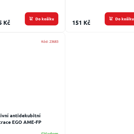
Do košíku
Do košík
5 Kč
151 Kč
Kód:
23683
ivní antidekubitní
trace EGO AME-FP
Skladem