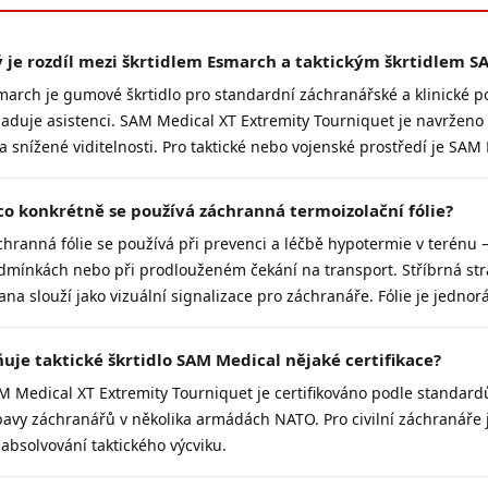
ý je rozdíl mezi škrtidlem Esmarch a taktickým škrtidlem S
march je gumové škrtidlo pro standardní záchranářské a klinické p
žaduje asistenci. SAM Medical XT Extremity Tourniquet je navrženo 
za snížené viditelnosti. Pro taktické nebo vojenské prostředí je S
co konkrétně se používá záchranná termoizolační fólie?
chranná fólie se používá při prevenci a léčbě hypotermie v terénu 
dmínkách nebo při prodlouženém čekání na transport. Stříbrná stran
ana slouží jako vizuální signalizace pro záchranáře. Fólie je jednor
ňuje taktické škrtidlo SAM Medical nějaké certifikace?
M Medical XT Extremity Tourniquet je certifikováno podle standardů
bavy záchranářů v několika armádách NATO. Pro civilní záchranáře 
 absolvování taktického výcviku.