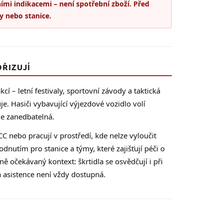
ími indikacemi – není spotřební zboží. Před
 nebo stanice.
ŘIZUJÍ
í – letní festivaly, sportovní závody a taktická
uje. Hasiči vybavující výjezdové vozidlo volí
je zanedbatelná.
CC nebo pracují v prostředí, kde nelze vyloučit
nutím pro stanice a týmy, které zajišťují péči o
 očekávaný kontext: škrtidla se osvědčují i při
 asistence není vždy dostupná.