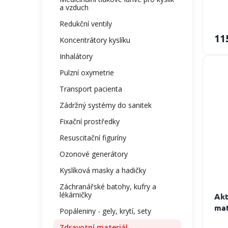
a vzduch
Redukční ventily
11
Koncentrátory kyslíku
Inhalátory
Pulzní oxymetrie
Transport pacienta
Zádržný systémy do sanitek
Fixační prostředky
Resuscitační figuríny
Ozonové generátory
Kyslíková masky a hadičky
Záchranářské batohy, kufry a
lékárničky
Akt
ma
Popáleniny - gely, krytí, sety
Zdravotní materiál