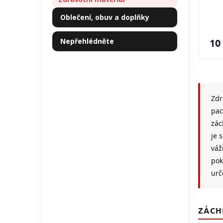
Oblečení, obuv a doplňky
Nepřehlédněte
10
Zdr
pac
zác
je 
váž
pok
urč
ZÁCH