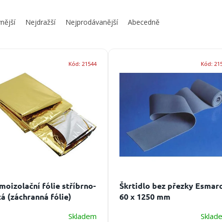
nější
Nejdražší
Nejprodávanější
Abecedně
Kód:
21544
Kód:
21
moizolační fólie stříbrno-
Škrtidlo bez přezky Esmar
tá (záchranná fólie)
60 x 1250 mm
Skladem
Sklad