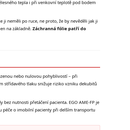
ělesného tepla i při venkovní teplotě pod bodem
že ji neměli po ruce, ne proto, že by nevěděli jak ji
jen na základně.
Záchranná fólie patří do
zenou nebo nulovou pohyblivostí – při
m střídavého tlaku snižuje riziko vzniku dekubitů
 bez nutnosti přetáčení pacienta. EGO AME-FP je
ou péče o imobilní pacienty při delším transportu