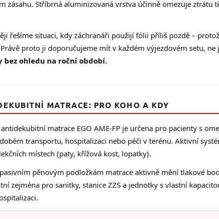
 zásahu. Stříbrná aluminizovaná vrstva účinně omezuje ztrátu t
ěji řešíme situaci, kdy záchranáři použijí fólii příliš pozdě – proto
. Právě proto ji doporučujeme mít v každém výjezdovém setu, ne 
 bez ohledu na roční období.
DEKUBITNÍ MATRACE: PRO KOHO A KDY
í antidekubitní matrace EGO AME-FP je určena pro pacienty s ome
obém transportu, hospitalizaci nebo péči v terénu. Aktivní systé
lekčních místech (paty, křížová kost, lopatky).
 pasivním pěnovým podložkám matrace aktivně mění tlakové body
tní zejména pro sanitky, stanice ZZS a jednotky s vlastní kapacit
spitalizaci.