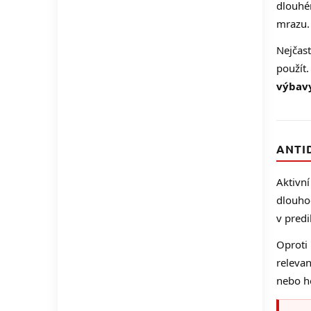
dlouhém
mrazu.
Nejčast
použít
výbavy
ANTI
Aktivn
dlouhod
v predi
Oproti
relevan
nebo ho