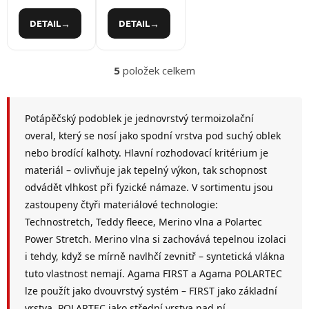
které
podobleku,
DETAIL
DETAIL
zaručuje
které
dokonalou
zaručuje
pohyblivost
dokonalou
5
položek celkem
a
pohyblivost
O
dostatečný
a
v
tepelný
dostatečný
l
á
komfort i v
tepelný
Potápěčský podoblek je jednovrstvý termoizolační
d
těch
komfort i v
overal, který se nosí jako spodní vrstva pod suchý oblek
a
nejnáročnějších
těch
nebo brodící kalhoty. Hlavní rozhodovací kritérium je
c
podmínkách.
nejnáročnějších
í
materiál – ovlivňuje jak tepelný výkon, tak schopnost
podmínkách
p
odvádět vlhkost při fyzické námaze. V sortimentu jsou
r
zastoupeny čtyři materiálové technologie:
v
k
Technostretch, Teddy fleece, Merino vlna a Polartec
y
Power Stretch. Merino vlna si zachovává tepelnou izolaci
v
i tehdy, když se mírně navlhčí zevnitř – syntetická vlákna
ý
p
tuto vlastnost nemají. Agama FIRST a Agama POLARTEC
i
lze použít jako dvouvrstvý systém – FIRST jako základní
s
vrstva, POLARTEC jako střední vrstva nad ní.