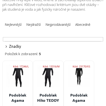
obuv
při navlhčení. Klíčové rozhodovací kritérium jsou dvě otázky –
a
doplňky
jak studená je voda a jak fyzicky náročné je nasazení.
Ř
★
a
Nejlevnější
Nejdražší
Nejprodávanější
Abecedně
Nepřehlédněte
★
z
e
Individuální
n
cenová
í
nabídka
Značky
p
Vše
Položek k zobrazení:
5
r
o
o
nákupu
V
d
Kód:
17246/L
Kód:
13316/M
Kód:
23170/XS
ý
Kontakty
u
p
k
i
Požární
t
sport
s
ů
p
r
Nepřehlédněte
Podoblek
Podoblek
Podoblek
o
Agama
Hiko TEDDY
Agama
CZK
d
TECHNOSTRETCH
overal V2
FIRST
První