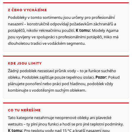
Z ČEHO VYCHÁZÍME
Podobleky v tomto sortimentu jsou určeny pro profesionální
nasazení – konstrukčně odpovídají požadavkům záchranářů a
potápěčů, nikoliv rekreačnímu použití.
K tomu:
Modely Agama
jsou vyvíjeny ve spolupráci s profesionálními potápěči, Hiko má
dlouholetou tradici ve vodáckém segmentu.
KDE JSOU LIMITY
Žádný podoblek nezastaví průnik vody – to je funkce suchého
obleku. Podoblek zajišťuje pouze tepelnou izolaci.
Pozor:
Pokud
plánujete ponoření nebo práci pod hladinou, podoblek vždy
kombinujte s vodotěsným suchým oblekem.
CO TU NEŘEŠÍME
Tato kategorie nezahrnuje neoprenové obleky ani plavecké
wetsuits – ty plní jinou funkci a hodí se pro jiné teplotní podmínky.
K tomu:
Pro teplotu vody nad 15 °C a kratší nasazení jsou