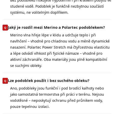
Bez podobleků riskujete hypotermii i při krátkém pobytu ve
studené vodě. Podoblek je funkčně nezbytnou součástí
systému, ne volitelným doplňkem.
Jaký je rozdíl mezi Merino a Polartec podoblekem?
Merino vlna hřeje lépe v klidu a udržuje teplo i při
navlhčení – vhodné pro chladnou vodu a méně dynamické
nasazení. Polartec Power Stretch má čtyřcestnou elasticitu
a lépe odvádí vlhkost při fyzické námaze – vhodné pro
aktivní záchranáře. Oba materiály jsou plně kompatibilní
se suchými obleky.
Lze podoblek použít i bez suchého obleku?
Ano, podobleky jsou funkční i pod brodící kalhoty nebo
jako samostatná termovrstva při práci v terénu. Nejsou
vodotěsné – neposkytují ochranu před průnikem vody,
pouze tepelnou izolaci.