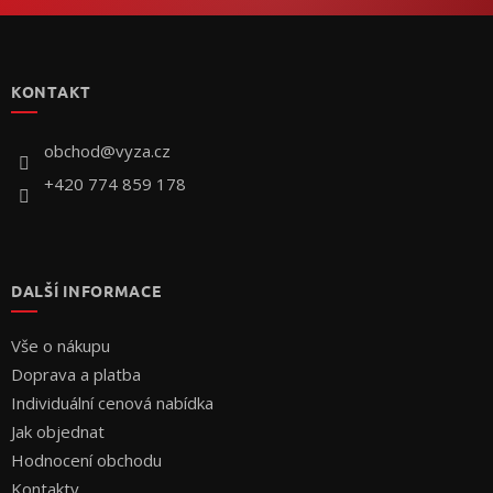
Z
á
p
KONTAKT
a
t
í
obchod
@
vyza.cz
+420 774 859 178
DALŠÍ INFORMACE
Vše o nákupu
Doprava a platba
Individuální cenová nabídka
Jak objednat
Hodnocení obchodu
Kontakty