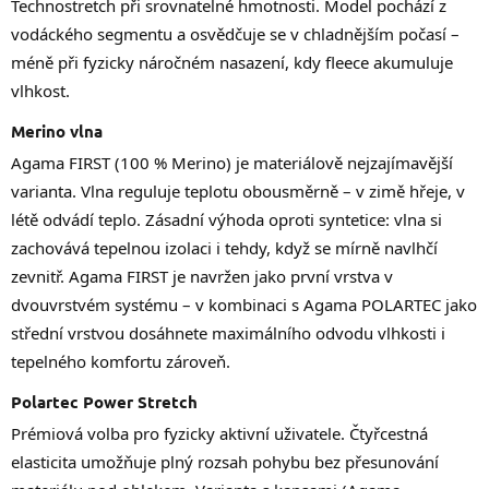
Technostretch při srovnatelné hmotnosti. Model pochází z
vodáckého segmentu a osvědčuje se v chladnějším počasí –
méně při fyzicky náročném nasazení, kdy fleece akumuluje
vlhkost.
Merino vlna
Agama FIRST (100 % Merino) je materiálově nejzajímavější
varianta. Vlna reguluje teplotu obousměrně – v zimě hřeje, v
létě odvádí teplo. Zásadní výhoda oproti syntetice: vlna si
zachovává tepelnou izolaci i tehdy, když se mírně navlhčí
zevnitř. Agama FIRST je navržen jako první vrstva v
dvouvrstvém systému – v kombinaci s Agama POLARTEC jako
střední vrstvou dosáhnete maximálního odvodu vlhkosti i
tepelného komfortu zároveň.
Polartec Power Stretch
Prémiová volba pro fyzicky aktivní uživatele. Čtyřcestná
elasticita umožňuje plný rozsah pohybu bez přesunování