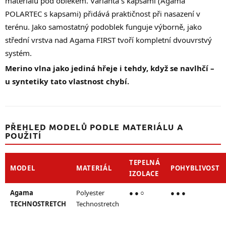
materiálu pod oblekem. Varianta s kapsami (Agama
POLARTEC s kapsami) přidává praktičnost při nasazení v
terénu. Jako samostatný podoblek funguje výborně, jako
střední vrstva nad Agama FIRST tvoří kompletní dvouvrstvý
systém.
Merino vlna jako jediná hřeje i tehdy, když se navlhčí –
u syntetiky tato vlastnost chybí.
PŘEHLED MODELŮ PODLE MATERIÁLU A
POUŽITÍ
TEPELNÁ
MODEL
MATERIÁL
POHYBLIVOST
IZOLACE
Agama
Polyester
● ● ○
● ● ●
TECHNOSTRETCH
Technostretch