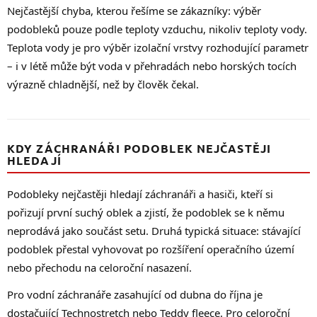
Nejčastější chyba, kterou řešíme se zákazníky: výběr
podobleků pouze podle teploty vzduchu, nikoliv teploty vody.
Teplota vody je pro výběr izolační vrstvy rozhodující parametr
– i v létě může být voda v přehradách nebo horských tocích
výrazně chladnější, než by člověk čekal.
KDY ZÁCHRANÁŘI PODOBLEK NEJČASTĚJI
HLEDAJÍ
Podobleky nejčastěji hledají záchranáři a hasiči, kteří si
pořizují první suchý oblek a zjistí, že podoblek se k němu
neprodává jako součást setu. Druhá typická situace: stávající
podoblek přestal vyhovovat po rozšíření operačního území
nebo přechodu na celoroční nasazení.
Pro vodní záchranáře zasahující od dubna do října je
dostačující Technostretch nebo Teddy fleece. Pro celoroční