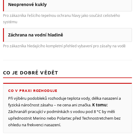
Neoprenové kukly
Pro zákazníka řešícího tepelnou ochranu hlavy jako součást celistvého
systému
Záchrana na vodní hladině
Pro zákazníka hledajícího kompletní přehled vybavení pro zásahy na vodě
CO JE DOBRÉ VĚDĚT
CO V PRAXI ROZHODUJE
Při výběru podobleků rozhoduje teplota vody, délka nasazení a
fyzická náročnost zásahu – ne cena ani značka.
K tomu:
Záchranáři pracující v podmínkách s vodou pod 8 °C by měli
upřednostnit Merino nebo Polartec před Technostretchem bez
ohledu na frekvenci nasazení.