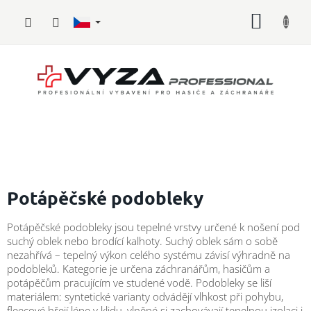
Přejít
NÁKUP
na
obsah
KOŠÍK
Hasičské
vybavení
Potápěčské podobleky
Požární
Potápěčské podobleky jsou tepelné vrstvy určené k nošení pod
sport
suchý oblek nebo brodící kalhoty. Suchý oblek sám o sobě
nezahřívá – tepelný výkon celého systému závisí výhradně na
Zdravotnické
podobleků. Kategorie je určena záchranářům, hasičům a
vybavení
potápěčům pracujícím ve studené vodě. Podobleky se liší
materiálem: syntetické varianty odvádějí vlhkost při pohybu,
Oblečení,
fleecové hřejí lépe v klidu, vlněné si zachovávají tepelnou izolaci i