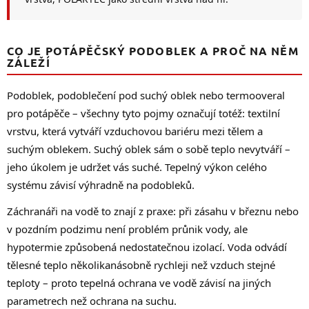
u
CO JE POTÁPĚČSKÝ PODOBLEK A PROČ NA NĚM
ZÁLEŽÍ
Podoblek, podoblečení pod suchý oblek nebo termooveral
pro potápěče – všechny tyto pojmy označují totéž: textilní
vrstvu, která vytváří vzduchovou bariéru mezi tělem a
suchým oblekem. Suchý oblek sám o sobě teplo nevytváří –
jeho úkolem je udržet vás suché. Tepelný výkon celého
systému závisí výhradně na podobleků.
Záchranáři na vodě to znají z praxe: při zásahu v březnu nebo
v pozdním podzimu není problém průnik vody, ale
hypotermie způsobená nedostatečnou izolací. Voda odvádí
tělesné teplo několikanásobně rychleji než vzduch stejné
teploty – proto tepelná ochrana ve vodě závisí na jiných
parametrech než ochrana na suchu.