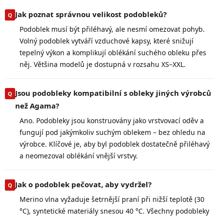
Jak poznat správnou velikost podobleků?
Podoblek musí být přiléhavý, ale nesmí omezovat pohyb.
Volný podoblek vytváří vzduchové kapsy, které snižují
tepelný výkon a komplikují oblékání suchého obleku přes
něj. Většina modelů je dostupná v rozsahu XS–XXL.
Jsou podobleky kompatibilní s obleky jiných výrobců
než Agama?
Ano. Podobleky jsou konstruovány jako vrstvovací oděv a
fungují pod jakýmkoliv suchým oblekem – bez ohledu na
výrobce. Klíčové je, aby byl podoblek dostatečně přiléhavý
a neomezoval oblékání vnější vrstvy.
Jak o podoblek pečovat, aby vydržel?
Merino vlna vyžaduje šetrnější praní při nižší teplotě (30
°C), syntetické materiály snesou 40 °C. Všechny podobleky