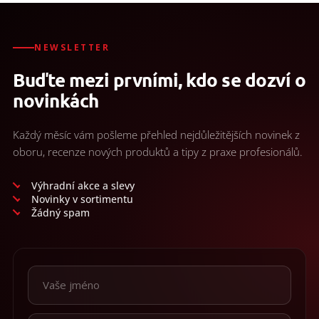
NEWSLETTER
Buďte mezi prvními, kdo se dozví o
novinkách
Každý měsíc vám pošleme přehled nejdůležitějších novinek z
oboru, recenze nových produktů a tipy z praxe profesionálů.
Výhradní akce a slevy
Novinky v sortimentu
Žádný spam