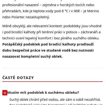
profesionální nasazení – zejména v horských tocích nebo
přehradách, kde je teplota vody pod 8 °C i v létě – je Merino
nebo Polartec nezastupitelný.
Méně obvyklý, ale relevantní kontext: podobleky jsou vhodné
i pod brodící kalhoty při terénní práci v potoce – záchranáři a
technici ocení tepelný komfort i bez plného suchého obleku.
Potápěčský podoblek pod brodící kalhoty prodlouží
dobu bezpečné práce ve studené vodě bez nutnosti
nasazovat kompletní suchý oblek.
ČASTÉ DOTAZY
Musím mít podoblek k suchému obleku?
Suchý oblek chrání před vodou, ale sám o sobě nezahřívá.