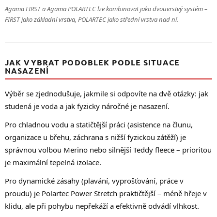
Agama FIRST a Agama POLARTEC lze kombinovat jako dvouvrstvý systém –
FIRST jako základní vrstva, POLARTEC jako střední vrstva nad ní.
JAK VYBRAT PODOBLEK PODLE SITUACE
NASAZENÍ
Výběr se zjednodušuje, jakmile si odpovíte na dvě otázky: jak
studená je voda a jak fyzicky náročné je nasazení.
Pro chladnou vodu a statičtější práci (asistence na člunu,
organizace u břehu, záchrana s nižší fyzickou zátěží) je
správnou volbou Merino nebo silnější Teddy fleece – prioritou
je maximální tepelná izolace.
Pro dynamické zásahy (plavání, vyprošťování, práce v
proudu) je Polartec Power Stretch praktičtější – méně hřeje v
klidu, ale při pohybu nepřekáží a efektivně odvádí vlhkost.