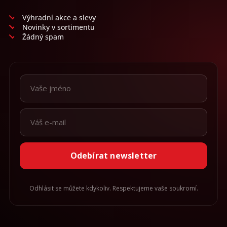
obuv
a
Výhradní akce a slevy
doplňky
Novinky v sortimentu
Žádný spam
★
Nepřehlédněte
★
Individuální
cenová
nabídka
Vše
o
nákupu
Kontakty
Odebírat newsletter
Požární
sport
Odhlásit se můžete kdykoliv. Respektujeme vaše soukromí.
Nepřehlédněte
CZK