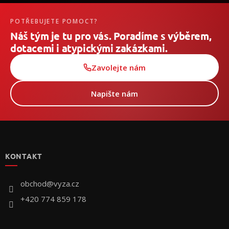
/
POTŘEBUJETE POMOCT?
Přihlášení
Náš tým je tu pro vás. Poradíme s výběrem,
dotacemi i atypickými zakázkami.
Zavolejte nám
Napište nám
Z
á
p
KONTAKT
a
t
í
obchod
@
vyza.cz
+420 774 859 178