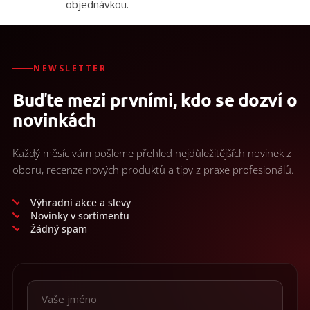
objednávkou.
i
s
u
NEWSLETTER
Buďte mezi prvními, kdo se dozví o
novinkách
Každý měsíc vám pošleme přehled nejdůležitějších novinek z
oboru, recenze nových produktů a tipy z praxe profesionálů.
Výhradní akce a slevy
Novinky v sortimentu
Žádný spam