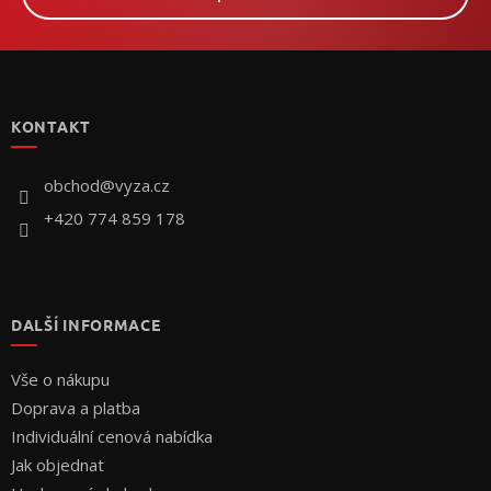
Z
á
p
KONTAKT
a
t
í
obchod
@
vyza.cz
+420 774 859 178
DALŠÍ INFORMACE
Vše o nákupu
Doprava a platba
Individuální cenová nabídka
Jak objednat