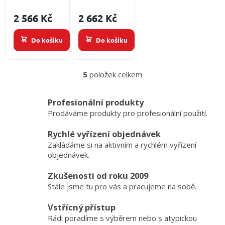
hadice je 20
hadice je 20
2 566 Kč
2 662 Kč
m, spojka
m, spojka
C52
C52
Do košíku
Do košíku
5
položek celkem
O
v
l
Profesionální produkty
á
Prodáváme produkty pro profesionální použití.
d
a
Rychlé vyřízení objednávek
c
Zakládáme si na aktivním a rychlém vyřízení
í
p
objednávek.
r
v
Zkušenosti od roku 2009
k
Stále jsme tu pro vás a pracujeme na sobě.
y
v
Vstřícný přístup
ý
Rádi poradíme s výběrem nebo s atypickou
p