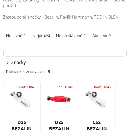
obuv
použití.
a
doplňky
Zastoupené značky - Bezalin, Pavliš Hartmann, TECHNOLEN
★
Ř
Nepřehlédněte
a
★
Nejlevnější
Nejdražší
Nejprodávanější
Abecedně
z
Individuální
e
cenová
n
nabídka
í
Značky
Vše
p
o
Položek k zobrazení:
5
r
nákupu
o
V
Kontakty
d
Kód:
11843
Kód:
11840
Kód:
11846
ý
u
p
Požární
k
sport
i
t
s
ů
p
Nepřehlédněte
r
D25
D25
C52
o
CZK
BEZALIN
BEZALIN
BEZALIN