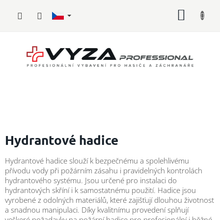
Přejít
NÁKUP
na
obsah
KOŠÍK
Hasičské
vybavení
Hydrantové hadice
Požární
Hydrantové hadice slouží k bezpečnému a spolehlivému
sport
přívodu vody při požárním zásahu i pravidelných kontrolách
hydrantového systému. Jsou určené pro instalaci do
Zdravotnické
hydrantových skříní i k samostatnému použití. Hadice jsou
vybavení
vyrobené z odolných materiálů, které zajišťují dlouhou životnost
a snadnou manipulaci. Díky kvalitnímu provedení splňují
Oblečení,
veškeré požadavky na požární hadice pro profesionální i běžné