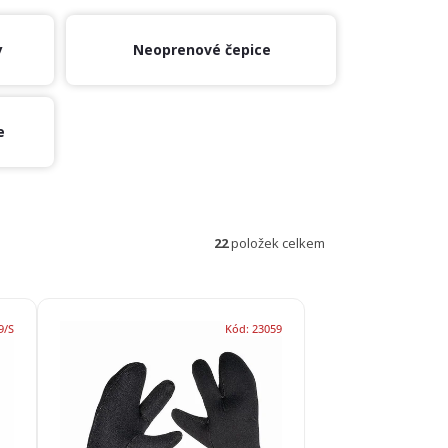
y
Neoprenové čepice
e
22
položek celkem
9/S
Kód:
23059