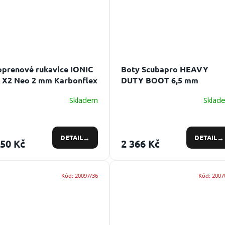
prenové rukavice IONIC
Boty Scubapro HEAVY
 X2 Neo 2 mm Karbonflex
DUTY BOOT 6,5 mm
Materiál: neoprén
Skladem
Sklad
DETAIL
DETAIL
250 Kč
2 366 Kč
Kód:
20097/36
Kód:
2007