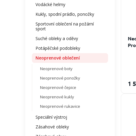
k
o
Vodácké helmy
t
d
Kukly, spodní prádlo, ponožky
ů
u
k
Sportovní oblečení na požární
sport
t
ů
Neo
Suché obleky a oděvy
Pro
Potápěčské podobleky
Neoprenové oblečení
Neoprenové boty
Neoprenové ponožky
1 
Neoprenové čepice
Neoprenové kukly
Neoprenové rukavice
Speciální výstroj
Zásahové obleky