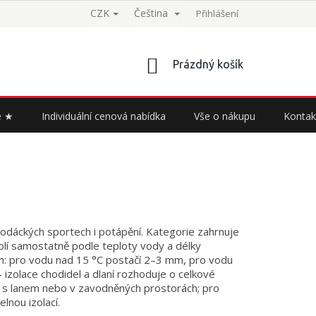
CZK
Čeština
Přihlášení
NÁKUPNÍ
Prázdný košík
KOŠÍK
e ★
Individuální cenová nabídka
Vše o nákupu
Kontak
odáckých sportech i potápění. Kategorie zahrnuje
volí samostatně podle teploty vody a délky
ium: pro vodu nad 15 °C postačí 2–3 mm, pro vodu
 izolace chodidel a dlaní rozhoduje o celkové
ící s lanem nebo v zavodněných prostorách; pro
lnou izolací.