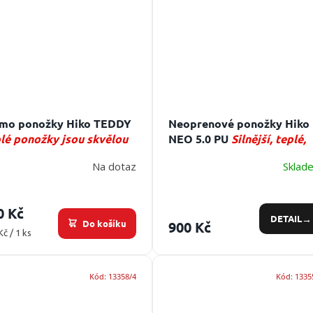
mo ponožky Hiko TEDDY
Neoprenové ponožky Hiko
lé ponožky jsou skvělou
NEO 5.0 PU
Silnější, teplé,
bou nejen pro vodácké
neoprenové ponožky. Skvě
Na dotaz
Sklad
ivity.
volba do chladných až
mrazivých podmínek.
0 Kč
DETAIL
Do košíku
900 Kč
ná
Kč / 1 ks
:
Kód:
13358/4
Kód:
1335