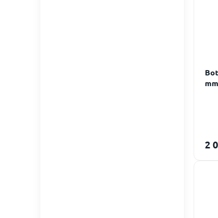
Bot
m
2 