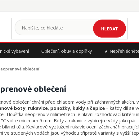
HLEDAT
nické vybavení
Oblečení, obuv a doplňky
★ Nepřehlédnět
eoprenové oblečení
prenové oblečení
ové oblečení chrání před chladem vody při záchranných akcích, v
enové boty
,
rukavice
,
ponožky
,
kukly
a
čepice
– každý díl se 
e. Tloušťka neoprenu v milimetrech je hlavní rozhodovací kritér
°C volte minimum 5 mm. Boty a rukavice vybírejte vždy jako pár –
 bilanci těla. Kevlarové vyztužení rukavic ocení záchranáři pracuj
í ve studených vodách jsou výhodou tříprsté varianty s vyšší tepe