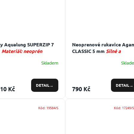
y Aqualung SUPERZIP 7
Neoprenové rukavice Aga
m
Materiál: neoprén
CLASSIC 5 mm
Silné a
pohodlné 5 mm potápěčsk
Skladem
Sklad
rukavice
DETAIL
DETAIL
010 Kč
790 Kč
Kód:
19584/S
Kód:
17249/