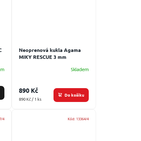
C
Neoprenová kukla Agama
MIKY RESCUE 3 mm
em
Skladem
890 Kč
Do košíku
Měrná
890 Kč / 1 ks
cena:
7/4
Kód:
13364/4