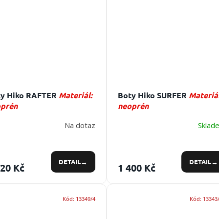
ty Hiko RAFTER
Materiál:
Boty Hiko SURFER
Materiál
prén
neoprén
Na dotaz
Sklad
DETAIL
DETAIL
520 Kč
1 400 Kč
Kód:
13349/4
Kód:
13343