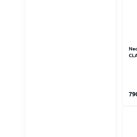
Neo
CL
poh
ruk
79