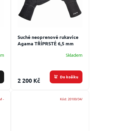
Suché neoprenové rukavice
Agama TŘÍPRSTÉ 6,5 mm
Použití: vhodné pro
em
Skladem
potápěče do velmi studené
vody
Do košíku
2 200 Kč
M -
Kód:
20100/34/