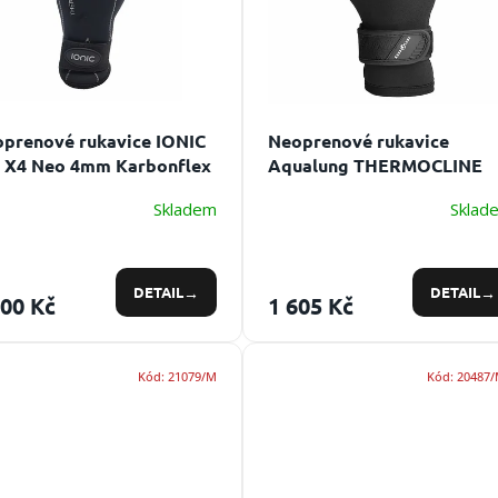
prenové rukavice IONIC
Neoprenové rukavice
 X4 Neo 4mm Karbonflex
Aqualung THERMOCLINE
KEVLAR 3 mm
Potápěčské
Skladem
Sklad
rukavice dodají skvělý
tepelný komfort
DETAIL
DETAIL
500 Kč
1 605 Kč
Kód:
21079/M
Kód:
20487/