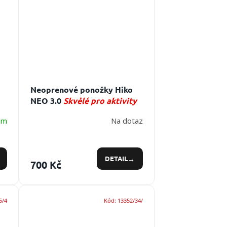
Neoprenové ponožky Hiko
NEO 3.0
Skvělé pro aktivity
lá
na vodě, ve vodě a v jejím
em
Na dotaz
okolí
DETAIL
700 Kč
5/4
Kód:
13352/34/