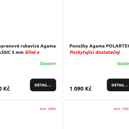
prenové rukavice Agama
Ponožky Agama POLARTE
ASSIC 5 mm
Silné a
Poskytující dostatečný
odlné 5 mm potápěčské
tepelný komfort i při
Skladem
Sklad
avice
celodenním použití.
DETAIL
DETAIL
0 Kč
1 090 Kč
Kód:
16901
Kód:
1336