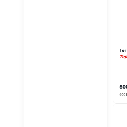
Ter
Tep
vol
akt
60
Měr
600 
cena