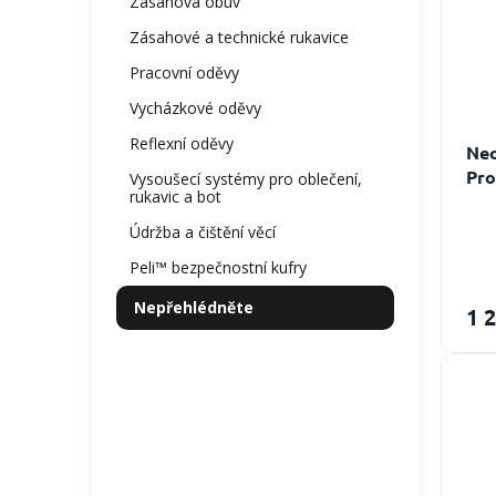
Zásahová obuv
Zásahové a technické rukavice
Pracovní oděvy
Vycházkové oděvy
Reflexní oděvy
Neo
Pro
Vysoušecí systémy pro oblečení,
rukavic a bot
Údržba a čištění věcí
Peli™ bezpečnostní kufry
Nepřehlédněte
1 