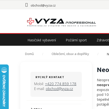
Přejít
obchod@vyza.cz
na
obsah
Hasičské vybavení
Požární sport
Zdravot
Domů
Oblečení, obuv a doplňky
N
P
Neo
o
s
RYCHLÝ KONTAKT
Neopren
t
Mobil:
+420 774 859 178
neopr
r
E-mail:
obchod@vyza.cz
expozic
a
pod 10 
n
tepelné
n
potápěn
í