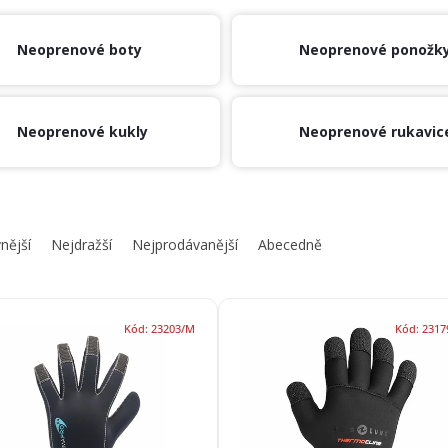
Neoprenové boty
Neoprenové ponožk
Neoprenové kukly
Neoprenové rukavic
nější
Nejdražší
Nejprodávanější
Abecedně
Kód:
23203/M
Kód:
2317