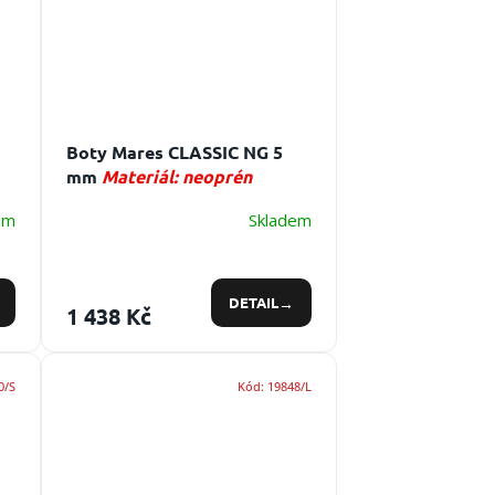
Boty Mares CLASSIC NG 5
mm
Materiál: neoprén
em
Skladem
DETAIL
1 438 Kč
0/S
Kód:
19848/L