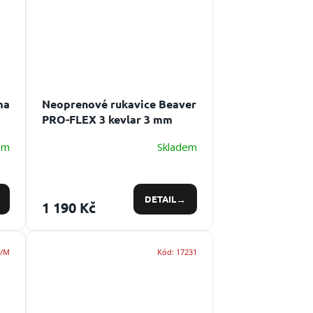
ma
Neoprenové rukavice Beaver
PRO-FLEX 3 kevlar 3 mm
é
Superstretchové
em
Skladem
neoprenové rukavice o síle 3
mm
DETAIL
1 190 Kč
S/M
Kód:
17231