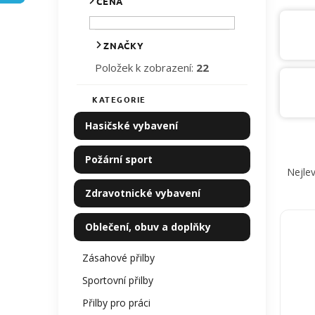
CENA
p
a
n
ZNAČKY
e
Položek k zobrazení:
22
l
KATEGORIE
Přeskočit
kategorie
Hasičské vybavení
Ř
Požární sport
a
Nejlev
z
Zdravotnické vybavení
e
n
V
Oblečení, obuv a doplňky
í
ý
p
p
Zásahové přilby
r
i
o
s
Sportovní přilby
d
p
Přilby pro práci
u
r