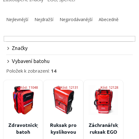
obuv
a
Ř
doplňky
a
Nejlevnější
Nejdražší
Nejprodávanější
Abecedně
z
★
e
Nepřehlédněte
★
n
í
Značky
Individuální
p
cenová
nabídka
r
Vybavení batohu
o
Vše
Položek k zobrazení:
14
d
o
nákupu
u
V
k
Kód:
11048
Kód:
12131
Kód:
12128
ý
Kontakty
t
p
ů
i
Požární
sport
s
p
r
Nepřehlédněte
Zdravotnický
Ruksak pro
Záchranářský
o
batoh
kyslíkovou
ruksak EGO
CZK
d
Spencer R-
terapii EGO
ER-20