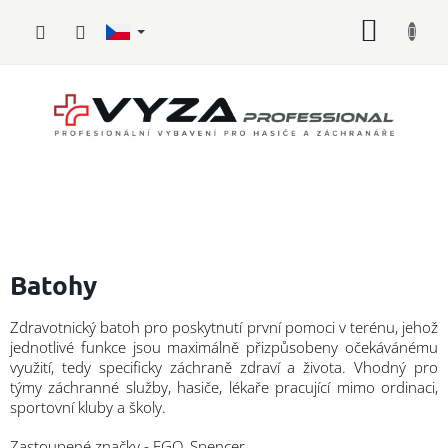
Přejít
NÁKUP
na
obsah
KOŠÍK
Hasičské
vybavení
Batohy
Požární
Zdravotnický batoh pro poskytnutí první pomoci v terénu, jehož
sport
jednotlivé funkce jsou maximálně přizpůsobeny očekávánému
využití, tedy specificky záchraně zdraví a života. Vhodný pro
Zdravotnické
týmy záchranné služby, hasiče, lékaře pracující mimo ordinaci,
vybavení
sportovní kluby a školy.
Oblečení,
Zastoupené značky - EGO, Spencer