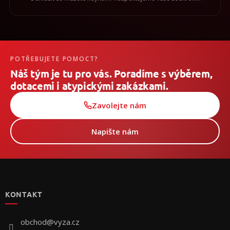
POTŘEBUJETE POMOCT?
Náš tým je tu pro vás. Poradíme s výběrem,
dotacemi i atypickými zakázkami.
Zavolejte nám
Napište nám
Z
á
p
KONTAKT
a
t
í
obchod
@
vyza.cz