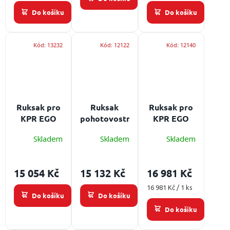
Do košíku
Do košíku
Kód:
13232
Kód:
12122
Kód:
12140
Ruksak pro
Ruksak
Ruksak pro
KPR EGO
pohotovostní
KPR EGO
ER-55/H -
EGO ER-10 -
ER-55/Z -
Skladem
Skladem
Skladem
velký
velký
velký
Obsah: bez
Obsah: bez
Obsah: bez
ampulária
ampulária
ampulária
15 054 Kč
15 132 Kč
16 981 Kč
Měrná
16 981 Kč / 1 ks
Do košíku
Do košíku
cena:
Do košíku