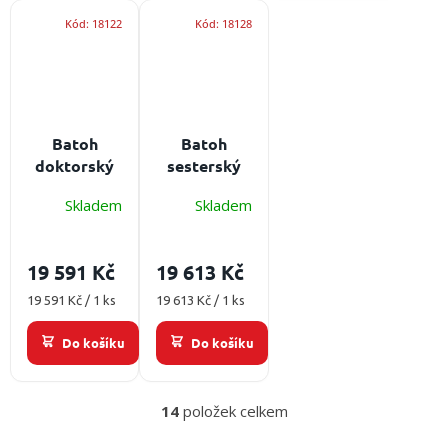
Kód:
18122
Kód:
18128
Batoh
Batoh
doktorský
sesterský
EGO EDB-10
EGO ESB-10
Skladem
Skladem
Obsah: bez
Obsah: bez
ampulária
ampulária
19 591 Kč
19 613 Kč
Měrná
Měrná
19 591 Kč / 1 ks
19 613 Kč / 1 ks
cena:
cena:
Do košíku
Do košíku
14
položek celkem
O
v