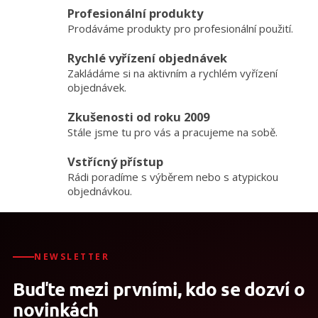
l
Profesionální produkty
á
Prodáváme produkty pro profesionální použití.
d
a
Rychlé vyřízení objednávek
c
Zakládáme si na aktivním a rychlém vyřízení
í
p
objednávek.
r
v
Zkušenosti od roku 2009
k
Stále jsme tu pro vás a pracujeme na sobě.
y
v
Vstřícný přístup
ý
Rádi poradíme s výběrem nebo s atypickou
p
objednávkou.
i
s
u
NEWSLETTER
Buďte mezi prvními, kdo se dozví o
novinkách