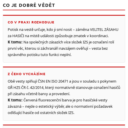
CO JE DOBRÉ VĚDĚT
CO V PRAXI ROZHODUJE
Potisk na vestě určuje, kdo ji smí nosit – záměna VELITEL ZÁSAHU
za HASIČI na místě události způsobuje zmatek v koordinaci.
K tomu:
Na společných zásazích více složek IZS je označení rolí
první věc, kterou si záchranáři navzájem ověřují – vesta bez
správného potisku tuto funkci neplní.
Z ČEHO VYCHÁZÍME
Obě vesty splňují ČSN EN ISO 20471 a jsou v souladu s pokynem
GŘ HZS ČR č. 42/2014, který normativně stanovuje označení hasičů
při zásahu včetně barvy a provedení.
K tomu:
Červená fluorescenční barva je pro hasičské vesty
závazná – nejde o estetický výběr, ale o normativní požadavek
odlišující hasiče od ostatních složek IZS.