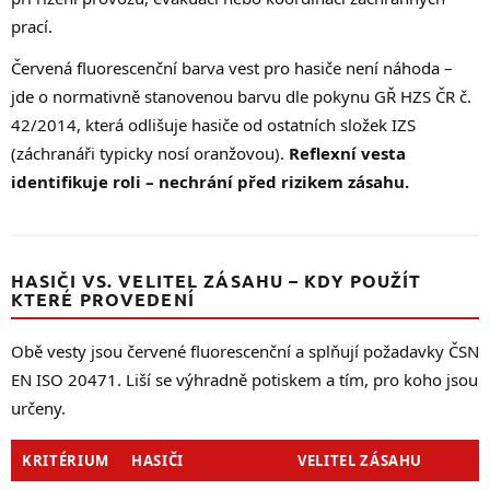
prací.
Červená fluorescenční barva vest pro hasiče není náhoda –
jde o normativně stanovenou barvu dle pokynu GŘ HZS ČR č.
42/2014, která odlišuje hasiče od ostatních složek IZS
(záchranáři typicky nosí oranžovou).
Reflexní vesta
identifikuje roli – nechrání před rizikem zásahu.
HASIČI VS. VELITEL ZÁSAHU – KDY POUŽÍT
KTERÉ PROVEDENÍ
Obě vesty jsou červené fluorescenční a splňují požadavky ČSN
EN ISO 20471. Liší se výhradně potiskem a tím, pro koho jsou
určeny.
KRITÉRIUM
HASIČI
VELITEL ZÁSAHU