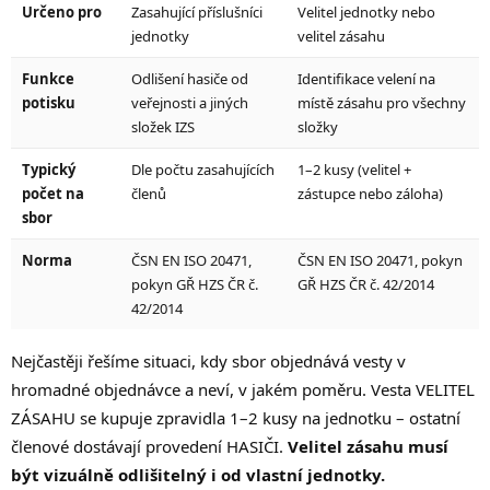
Určeno pro
Zasahující příslušníci
Velitel jednotky nebo
jednotky
velitel zásahu
Funkce
Odlišení hasiče od
Identifikace velení na
potisku
veřejnosti a jiných
místě zásahu pro všechny
složek IZS
složky
Typický
Dle počtu zasahujících
1–2 kusy (velitel +
počet na
členů
zástupce nebo záloha)
sbor
Norma
ČSN EN ISO 20471,
ČSN EN ISO 20471, pokyn
pokyn GŘ HZS ČR č.
GŘ HZS ČR č. 42/2014
42/2014
Nejčastěji řešíme situaci, kdy sbor objednává vesty v
hromadné objednávce a neví, v jakém poměru. Vesta VELITEL
ZÁSAHU se kupuje zpravidla 1–2 kusy na jednotku – ostatní
členové dostávají provedení HASIČI.
Velitel zásahu musí
být vizuálně odlišitelný i od vlastní jednotky.