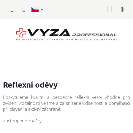
Přejít
NÁKUP
na
obsah
KOŠÍK
Hasičské
vybavení
Reflexní oděvy
Požární
Poskytujeme kvalitní a bezpečné reflexní vesty
vhodné pro
sport
zvýšení viditelnosti ve tmě a za snížené viditelnosti a
pomáhající
při plavání a aktivní záchraně.
Zdravotnické
vybavení
Zastoupené značky -
Oblečení,