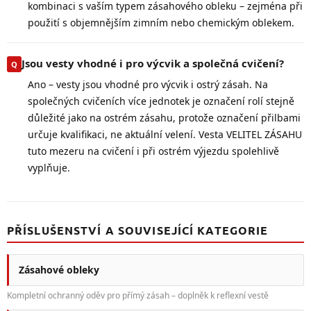
kombinaci s vaším typem zásahového obleku – zejména při
použití s objemnějším zimním nebo chemickým oblekem.
Jsou vesty vhodné i pro výcvik a společná cvičení?
Ano – vesty jsou vhodné pro výcvik i ostrý zásah. Na
společných cvičeních více jednotek je označení rolí stejně
důležité jako na ostrém zásahu, protože označení přilbami
určuje kvalifikaci, ne aktuální velení. Vesta VELITEL ZÁSAHU
tuto mezeru na cvičení i při ostrém výjezdu spolehlivě
vyplňuje.
PŘÍSLUŠENSTVÍ A SOUVISEJÍCÍ KATEGORIE
Zásahové obleky
Kompletní ochranný oděv pro přímý zásah – doplněk k reflexní vestě