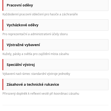
Pracovní oděvy
Každodenní pracovní oblečení pro hasiče a záchranáře
Vycházkové oděvy
Pro reprezentační a administrativní účely sboru
Výstražné vybavení
Kužely, pásky a světla pro zajištění místa zásahu
Speciální výstroj
Vybavení nad rámec standardní výstroje jednotky
Zásahové a technické rukavice
Přirozený doplněk k reflexní vestě při koordinaci zásahu