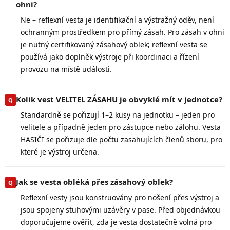
ohni?
Ne – reflexní vesta je identifikační a výstražný oděv, není
ochranným prostředkem pro přímý zásah. Pro zásah v ohni
je nutný certifikovaný zásahový oblek; reflexní vesta se
používá jako doplněk výstroje při koordinaci a řízení
provozu na místě události.
Kolik vest VELITEL ZÁSAHU je obvyklé mít v jednotce?
Standardně se pořizují 1–2 kusy na jednotku – jeden pro
velitele a případně jeden pro zástupce nebo zálohu. Vesta
HASIČI se pořizuje dle počtu zasahujících členů sboru, pro
které je výstroj určena.
Jak se vesta obléká přes zásahový oblek?
Reflexní vesty jsou konstruovány pro nošení přes výstroj a
jsou spojeny stuhovými uzávěry v pase. Před objednávkou
doporučujeme ověřit, zda je vesta dostatečně volná pro