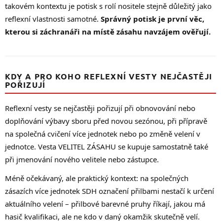
takovém kontextu je potisk s rolí nositele stejně důležitý jako
reflexní vlastnosti samotné.
Správný potisk je první věc,
kterou si záchranáři na místě zásahu navzájem ověřují.
KDY A PRO KOHO REFLEXNÍ VESTY NEJČASTĚJI
POŘIZUJÍ
Reflexní vesty se nejčastěji pořizují při obnovování nebo
doplňování výbavy sboru před novou sezónou, při přípravě
na společná cvičení více jednotek nebo po změně velení v
jednotce. Vesta VELITEL ZÁSAHU se kupuje samostatně také
při jmenování nového velitele nebo zástupce.
Méně očekávaný, ale praktický kontext: na společných
zásazích více jednotek SDH označení přilbami nestačí k určení
aktuálního velení – přilbové barevné pruhy říkají, jakou má
hasič kvalifikaci, ale ne kdo v daný okamžik skutečně velí.