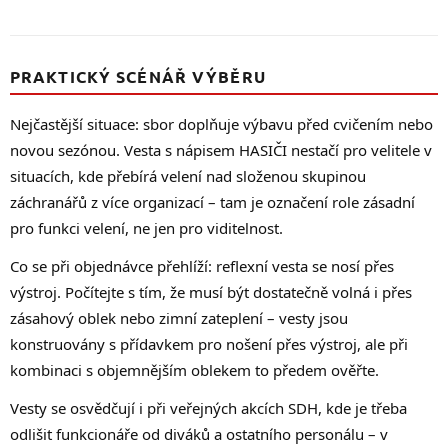
PRAKTICKÝ SCÉNÁŘ VÝBĚRU
Nejčastější situace: sbor doplňuje výbavu před cvičením nebo
novou sezónou. Vesta s nápisem HASIČI nestačí pro velitele v
situacích, kde přebírá velení nad složenou skupinou
záchranářů z více organizací – tam je označení role zásadní
pro funkci velení, ne jen pro viditelnost.
Co se při objednávce přehlíží: reflexní vesta se nosí přes
výstroj. Počítejte s tím, že musí být dostatečně volná i přes
zásahový oblek nebo zimní zateplení – vesty jsou
konstruovány s přídavkem pro nošení přes výstroj, ale při
kombinaci s objemnějším oblekem to předem ověřte.
Vesty se osvědčují i při veřejných akcích SDH, kde je třeba
odlišit funkcionáře od diváků a ostatního personálu – v