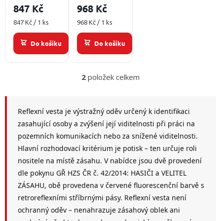
/
847 Kč
968 Kč
ů
Měrná
Měrná
847 Kč / 1 ks
968 Kč / 1 ks
Přihlášení
cena:
cena:
Do košíku
Do košíku
2
položek celkem
O
v
l
á
Reflexní vesta je výstražný oděv určený k identifikaci
d
zasahující osoby a zvýšení její viditelnosti při práci na
a
pozemních komunikacích nebo za snížené viditelnosti.
c
í
Hlavní rozhodovací kritérium je potisk – ten určuje roli
p
nositele na místě zásahu. V nabídce jsou dvě provedení
r
dle pokynu GŘ HZS ČR č. 42/2014: HASIČI a VELITEL
v
k
ZÁSAHU, obě provedena v červené fluorescenční barvě s
y
retroreflexními stříbrnými pásy. Reflexní vesta není
v
ochranný oděv – nenahrazuje zásahový oblek ani
ý