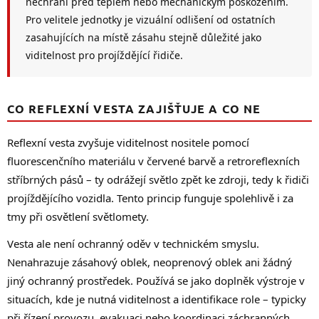
p
nechrání před teplem nebo mechanickým poškozením.
i
Pro velitele jednotky je vizuální odlišení od ostatních
s
zasahujících na místě zásahu stejně důležité jako
u
viditelnost pro projíždějící řidiče.
CO REFLEXNÍ VESTA ZAJIŠŤUJE A CO NE
Reflexní vesta zvyšuje viditelnost nositele pomocí
fluorescenčního materiálu v červené barvě a retroreflexních
stříbrných pásů – ty odrážejí světlo zpět ke zdroji, tedy k řidiči
projíždějícího vozidla. Tento princip funguje spolehlivě i za
tmy při osvětlení světlomety.
Vesta ale není ochranný oděv v technickém smyslu.
Nenahrazuje zásahový oblek, neoprenový oblek ani žádný
jiný ochranný prostředek. Používá se jako doplněk výstroje v
situacích, kde je nutná viditelnost a identifikace role – typicky
při řízení provozu, evakuaci nebo koordinaci záchranných