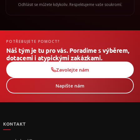
Odhlásit se můžete kdykoliv. Respektujeme vaše soukromí.
POTŘEBUJETE POMOCT?
Náš tým je tu pro vás. Poradíme s výběrem,
dotacemi i atypickými zakázkami.
Zavolejte nám
Napište nám
Z
á
p
KONTAKT
a
t
í