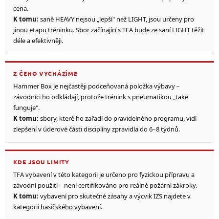
cena.
K tomu:
saně HEAVY nejsou „lepší" než LIGHT, jsou určeny pro
jinou etapu tréninku. Sbor začínající s TFA bude ze saní LIGHT těžit
déle a efektivněji.
Z ČEHO VYCHÁZÍME
Hammer Box je nejčastěji podceňovaná položka výbavy –
závodníci ho odkládají, protože trénink s pneumatikou „také
funguje".
K tomu:
sbory, které ho zařadí do pravidelného programu, vidí
zlepšení v úderové části disciplíny zpravidla do 6–8 týdnů.
KDE JSOU LIMITY
TFA vybavení v této kategorii je určeno pro fyzickou přípravu a
závodní použití – není certifikováno pro reálné požární zákroky.
K tomu:
vybavení pro skutečné zásahy a výcvik IZS najdete v
kategorii
hasičského vybavení
.