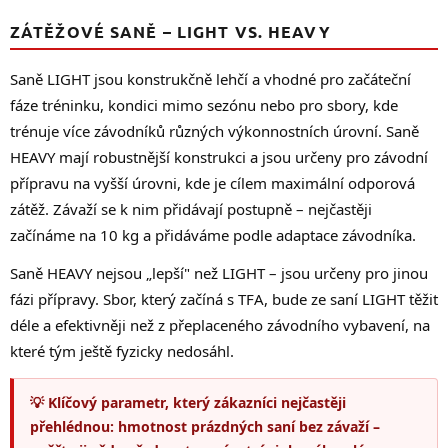
ZÁTĚŽOVÉ SANĚ – LIGHT VS. HEAVY
Saně LIGHT jsou konstrukčně lehčí a vhodné pro začáteční
fáze tréninku, kondici mimo sezónu nebo pro sbory, kde
trénuje více závodníků různých výkonnostních úrovní. Saně
HEAVY mají robustnější konstrukci a jsou určeny pro závodní
přípravu na vyšší úrovni, kde je cílem maximální odporová
zátěž. Závaží se k nim přidávají postupně – nejčastěji
začínáme na 10 kg a přidáváme podle adaptace závodníka.
Saně HEAVY nejsou „lepší" než LIGHT – jsou určeny pro jinou
fázi přípravy. Sbor, který začíná s TFA, bude ze saní LIGHT těžit
déle a efektivněji než z přeplaceného závodního vybavení, na
které tým ještě fyzicky nedosáhl.
💡 Klíčový parametr, který zákazníci nejčastěji
přehlédnou: hmotnost prázdných saní bez závaží –