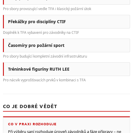
Pro sbory provozující vedle TFA i klasický požární útok
Překážky pro disciplíny CTIF
Doplněk k TFA vybavení pro závodníky na CTIF
Časomíry pro požární sport
Pro sbory budující kompletní závodní infrastrukturu
Tréninkové figuríny RUTH LEE
Pro nácvik vyprošťovacích prvků v kombinaci s TFA
CO JE DOBRÉ VĚDĚT
CO V PRAXI ROZHODUJE
Při výběru saní rozhoduje úroveň závodníků a fáze přípravy – ne