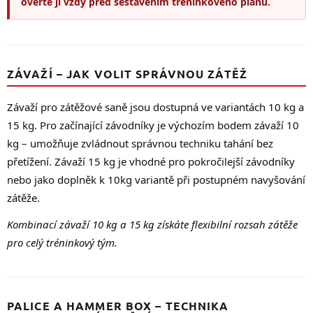
ověřte ji vždy před sestavením tréninkového plánu.
ZÁVAŽÍ – JAK VOLIT SPRÁVNOU ZÁTĚŽ
Závaží pro zátěžové saně jsou dostupná ve variantách 10 kg a
15 kg. Pro začínající závodníky je výchozím bodem závaží 10
kg – umožňuje zvládnout správnou techniku tahání bez
přetížení. Závaží 15 kg je vhodné pro pokročilejší závodníky
nebo jako doplněk k 10kg variantě při postupném navyšování
zátěže.
Kombinací závaží 10 kg a 15 kg získáte flexibilní rozsah zátěže
pro celý tréninkový tým.
PALICE A HAMMER BOX – TECHNIKA