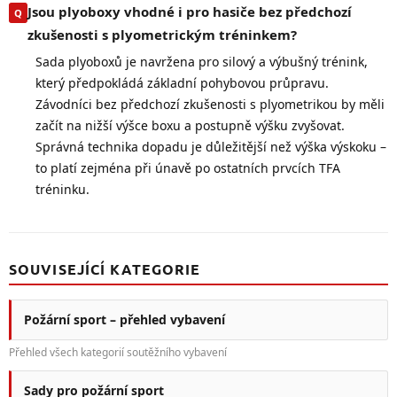
Jsou plyoboxy vhodné i pro hasiče bez předchozí
zkušenosti s plyometrickým tréninkem?
Sada plyoboxů je navržena pro silový a výbušný trénink,
který předpokládá základní pohybovou průpravu.
Závodníci bez předchozí zkušenosti s plyometrikou by měli
začít na nižší výšce boxu a postupně výšku zvyšovat.
Správná technika dopadu je důležitější než výška výskoku –
to platí zejména při únavě po ostatních prvcích TFA
tréninku.
SOUVISEJÍCÍ KATEGORIE
Požární sport – přehled vybavení
Přehled všech kategorií soutěžního vybavení
Sady pro požární sport