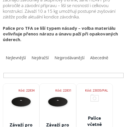
obuv
pokročilé a závodní přípravu – liší se nosností i celkovou
a
doplňky
konstrukcí. Závaží 10 a 15 kg umožňují postupné zvyšování
zátěže podle aktuální kondice závodníka.
★
Palice pro TFA se liší typem násady – volba materiálu
Nepřehlédněte
★
ovlivňuje přenos nárazu a únavu paží při opakovaných
úderech.
Individuální
cenová
Ř
nabídka
a
Nejlevnější
Nejdražší
Nejprodávanější
Abecedně
z
Vše
o
e
nákupu
n
í
Kontakty
V
p
Kód:
22834
Kód:
22831
Kód:
23035/PAL
ý
r
Požární
sport
p
o
i
d
s
u
Nepřehlédněte
p
Palice
k
r
CZK
včetně
Závaží pro
Závaží pro
t