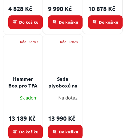
Velikost
4 828 Kč
9 990 Kč
10 878 Kč
číslic: 260
mm
Do košíku
Do košíku
Do košíku
Kód:
22789
Kód:
22828
Hammer
Sada
Box pro TFA
plyoboxů na
-
cvičení
Skladem
Na dotaz
profesionální
tréninkové
zařízení pro
13 189 Kč
13 990 Kč
hasiče
Do košíku
Do košíku