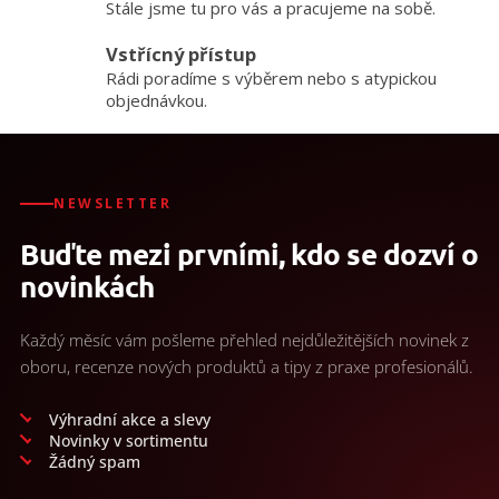
Stále jsme tu pro vás a pracujeme na sobě.
Vstřícný přístup
Rádi poradíme s výběrem nebo s atypickou
objednávkou.
NEWSLETTER
Buďte mezi prvními, kdo se dozví o
novinkách
Každý měsíc vám pošleme přehled nejdůležitějších novinek z
oboru, recenze nových produktů a tipy z praxe profesionálů.
Výhradní akce a slevy
Novinky v sortimentu
Žádný spam