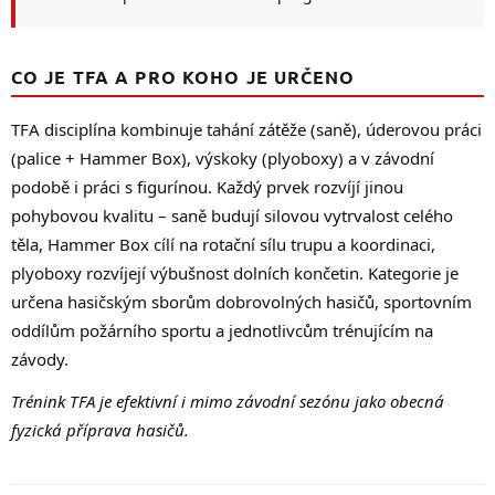
CO JE TFA A PRO KOHO JE URČENO
TFA disciplína kombinuje tahání zátěže (saně), úderovou práci
(palice + Hammer Box), výskoky (plyoboxy) a v závodní
podobě i práci s figurínou. Každý prvek rozvíjí jinou
pohybovou kvalitu – saně budují silovou vytrvalost celého
těla, Hammer Box cílí na rotační sílu trupu a koordinaci,
plyoboxy rozvíjejí výbušnost dolních končetin. Kategorie je
určena hasičským sborům dobrovolných hasičů, sportovním
oddílům požárního sportu a jednotlivcům trénujícím na
závody.
Trénink TFA je efektivní i mimo závodní sezónu jako obecná
fyzická příprava hasičů.