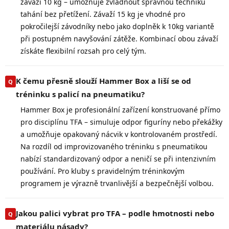
závaží 10 kg – umožňuje zvládnout správnou techniku
tahání bez přetížení. Závaží 15 kg je vhodné pro
pokročilejší závodníky nebo jako doplněk k 10kg variantě
při postupném navyšování zátěže. Kombinací obou závaží
získáte flexibilní rozsah pro celý tým.
K čemu přesně slouží Hammer Box a liší se od
tréninku s palicí na pneumatiku?
Hammer Box je profesionální zařízení konstruované přímo
pro disciplínu TFA – simuluje odpor figuríny nebo překážky
a umožňuje opakovaný nácvik v kontrolovaném prostředí.
Na rozdíl od improvizovaného tréninku s pneumatikou
nabízí standardizovaný odpor a neničí se při intenzivním
používání. Pro kluby s pravidelným tréninkovým
programem je výrazně trvanlivější a bezpečnější volbou.
Jakou palici vybrat pro TFA – podle hmotnosti nebo
materiálu násady?