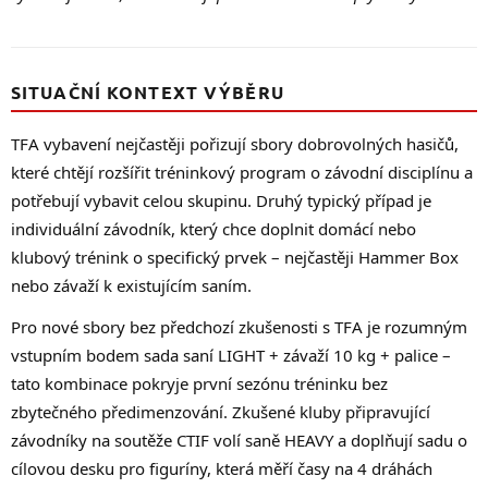
SITUAČNÍ KONTEXT VÝBĚRU
TFA vybavení nejčastěji pořizují sbory dobrovolných hasičů,
které chtějí rozšířit tréninkový program o závodní disciplínu a
potřebují vybavit celou skupinu. Druhý typický případ je
individuální závodník, který chce doplnit domácí nebo
klubový trénink o specifický prvek – nejčastěji Hammer Box
nebo závaží k existujícím saním.
Pro nové sbory bez předchozí zkušenosti s TFA je rozumným
vstupním bodem sada saní LIGHT + závaží 10 kg + palice –
tato kombinace pokryje první sezónu tréninku bez
zbytečného předimenzování. Zkušené kluby připravující
závodníky na soutěže CTIF volí saně HEAVY a doplňují sadu o
cílovou desku pro figuríny, která měří časy na 4 dráhách