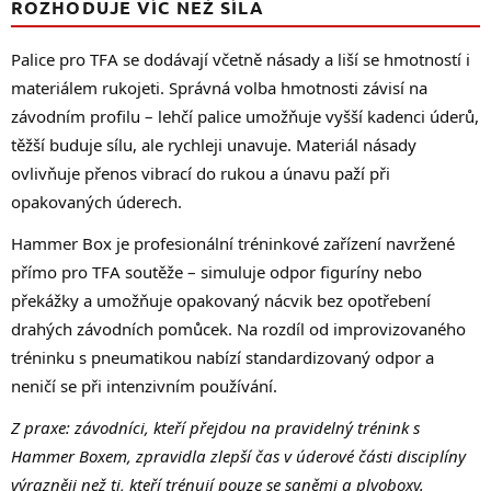
ROZHODUJE VÍC NEŽ SÍLA
Palice pro TFA se dodávají včetně násady a liší se hmotností i
materiálem rukojeti. Správná volba hmotnosti závisí na
závodním profilu – lehčí palice umožňuje vyšší kadenci úderů,
těžší buduje sílu, ale rychleji unavuje. Materiál násady
ovlivňuje přenos vibrací do rukou a únavu paží při
opakovaných úderech.
Hammer Box je profesionální tréninkové zařízení navržené
přímo pro TFA soutěže – simuluje odpor figuríny nebo
překážky a umožňuje opakovaný nácvik bez opotřebení
drahých závodních pomůcek. Na rozdíl od improvizovaného
tréninku s pneumatikou nabízí standardizovaný odpor a
neničí se při intenzivním používání.
Z praxe: závodníci, kteří přejdou na pravidelný trénink s
Hammer Boxem, zpravidla zlepší čas v úderové části disciplíny
výrazněji než ti, kteří trénují pouze se saněmi a plyoboxy.