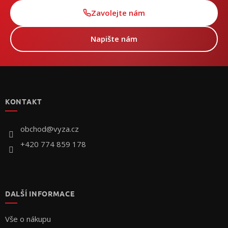
Zavolejte nám
Napište nám
Z
á
p
KONTAKT
a
t
í
obchod
@
vyza.cz
+420 774 859 178
DALŠÍ INFORMACE
Vše o nákupu