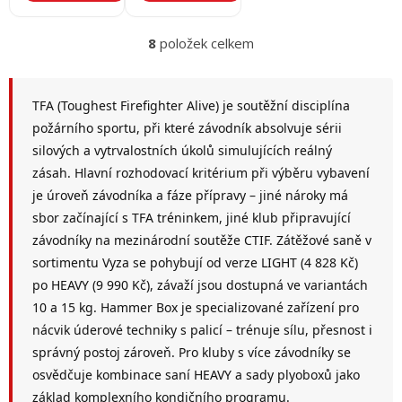
8
položek celkem
O
v
l
á
TFA (Toughest Firefighter Alive) je soutěžní disciplína
d
požárního sportu, při které závodník absolvuje sérii
a
silových a vytrvalostních úkolů simulujících reálný
c
í
zásah. Hlavní rozhodovací kritérium při výběru vybavení
p
je úroveň závodníka a fáze přípravy – jiné nároky má
r
sbor začínající s TFA tréninkem, jiné klub připravující
v
k
závodníky na mezinárodní soutěže CTIF. Zátěžové saně v
y
sortimentu Vyza se pohybují od verze LIGHT (4 828 Kč)
v
po HEAVY (9 990 Kč), závaží jsou dostupná ve variantách
ý
p
10 a 15 kg. Hammer Box je specializované zařízení pro
i
nácvik úderové techniky s palicí – trénuje sílu, přesnost i
s
správný postoj zároveň. Pro kluby s více závodníky se
u
osvědčuje kombinace saní HEAVY a sady plyoboxů jako
základ komplexního kondičního programu.