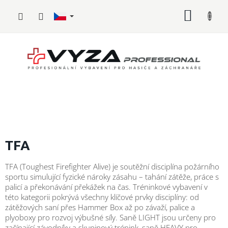
Přejít
NÁKUP
na
obsah
KOŠÍK
Hasičské
vybavení
TFA
Požární
TFA (Toughest Firefighter Alive) je soutěžní disciplína požárního
sport
sportu simulující fyzické nároky zásahu – tahání zátěže, práce s
palicí a překonávání překážek na čas. Tréninkové vybavení v
Zdravotnické
této kategorii pokrývá všechny klíčové prvky disciplíny: od
vybavení
zátěžových saní přes Hammer Box až po závaží, palice a
plyoboxy pro rozvoj výbušné síly. Saně LIGHT jsou určeny pro
Oblečení,
začínající závodníky a skupinový trénink, saně HEAVY pro