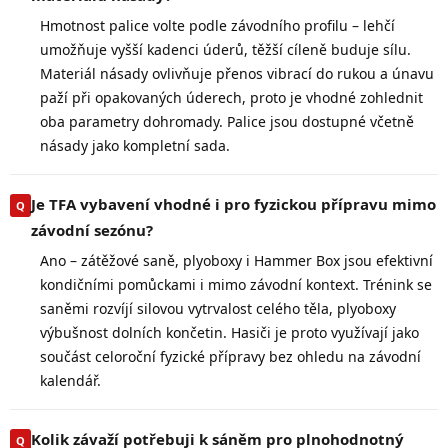
Hmotnost palice volte podle závodního profilu – lehčí
umožňuje vyšší kadenci úderů, těžší cíleně buduje sílu.
Materiál násady ovlivňuje přenos vibrací do rukou a únavu
paží při opakovaných úderech, proto je vhodné zohlednit
oba parametry dohromady. Palice jsou dostupné včetně
násady jako kompletní sada.
Je TFA vybavení vhodné i pro fyzickou přípravu mimo
závodní sezónu?
Ano – zátěžové saně, plyoboxy i Hammer Box jsou efektivní
kondičními pomůckami i mimo závodní kontext. Trénink se
saněmi rozvíjí silovou vytrvalost celého těla, plyoboxy
výbušnost dolních končetin. Hasiči je proto využívají jako
součást celoroční fyzické přípravy bez ohledu na závodní
kalendář.
Kolik závaží potřebuji k sáněm pro plnohodnotný