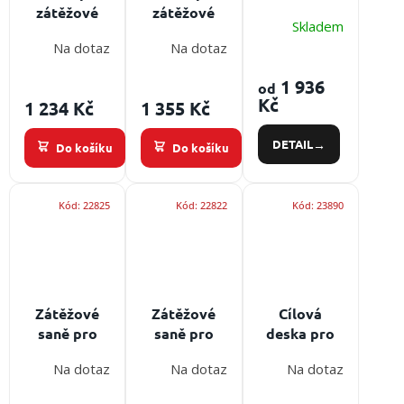
/
o
násady na
zátěžové
zátěžové
ů
Skladem
d
TFA
saně 10kg
saně 15kg
u
Na dotaz
Na dotaz
Přihlášení
k
1 936
t
od
Kč
1 234 Kč
1 355 Kč
ů
DETAIL
Do košíku
Do košíku
Kód:
22825
Kód:
22822
Kód:
23890
Zátěžové
Zátěžové
Cílová
saně pro
saně pro
deska pro
fyzickou
fyzickou
figuríny TFA
Na dotaz
Na dotaz
Na dotaz
přípravu
přípravu
Měří 4 časy
LIGHT
HEAVY
(4 dráhy),