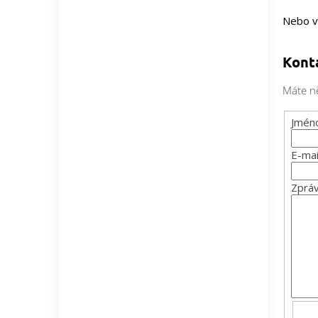
Nebo v
Kont
Máte ně
Jméno
E-mai
Zprá