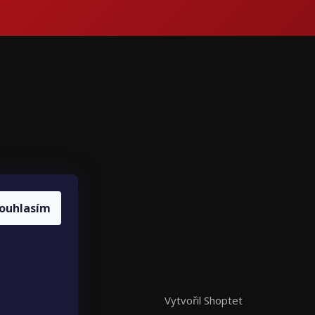
ce
ouhlasím
louvy
Vytvořil Shoptet