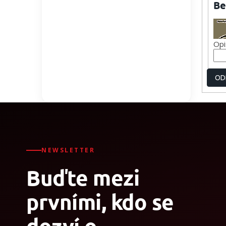
Be
Opi
OD
NEWSLETTER
Buďte mezi
prvními, kdo se
dozví o