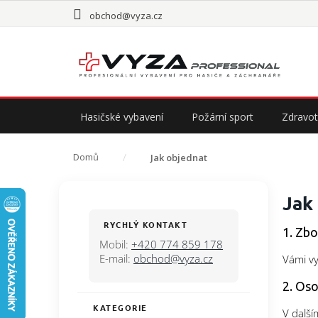
Přejít
obchod@vyza.cz
na
obsah
Hasičské vybavení
Požární sport
Zdravot
Domů
Jak objednat
P
Jak
o
s
RYCHLÝ KONTAKT
1. Zbo
t
Mobil:
+420 774 859 178
r
E-mail:
obchod@vyza.cz
Vámi vy
a
n
2. Oso
n
KATEGORIE
Přeskočit
V další
í