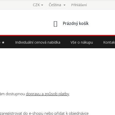
CZK
Čeština
Přihlášení
NÁKUPNÍ
Prázdný košík
KOŠÍK
e ★
Individuální cenová nabídka
Vše o nákupu
Kontak
e vám dostupnou
dopravu a způsob platby
.
 zaregistrovat do e-shopu nebo přidat k objednávce