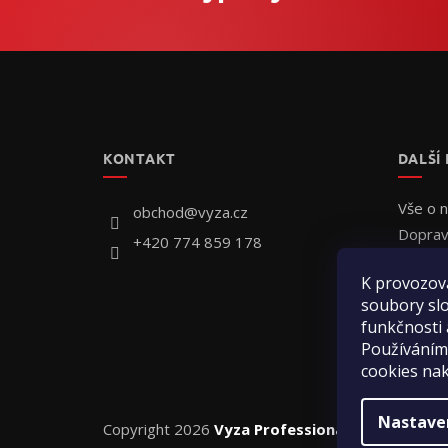
Z
á
p
a
t
KONTAKT
DALŠÍ
í
Vše o 
obchod
@
vyza.cz
Doprav
+420 774 859 178
Individ
K provozov
Jak obj
soubory slo
Hodnoc
funkčnosti 
Kontak
Používáním
cookies na
Nastave
Copyright 2026
Vyza Professional s.r.o.
. Všechn