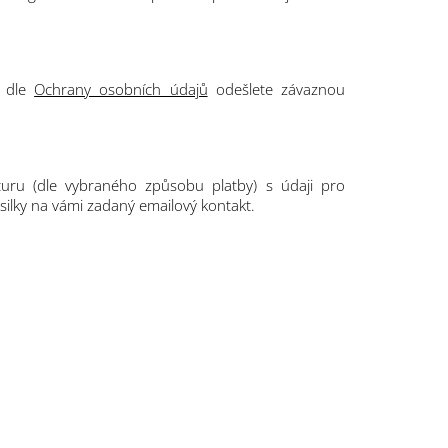
ů dle
Ochrany osobních údajů
odešlete závaznou
kturu (dle vybraného způsobu platby) s údaji pro
ilky na vámi zadaný emailový kontakt.