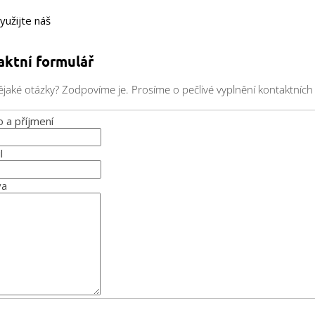
yužijte náš
aktní formulář
jaké otázky? Zodpovíme je. Prosíme o pečlivé vyplnění kontaktních
 a příjmení
l
va