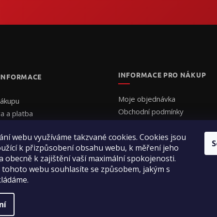
INFORMACE PRO NÁKUP
 INFORMACE
Moje objednávka
nákupu
Obchodní podmínky
a a platba
Ochrana osobních údajů
uální cenová nabídka
Formulář - Uplatnění reklama
ání webu využíváme takzvané cookies. Cookies jsou
ednat
S
užící k přizpůsobení obsahu webu, k měření jeho
Formulář - Odstoupení od sm
ení obchodu
a obecně k zajištění vaší maximální spokojenosti.
ty
 tohoto webu souhlasíte se způsobem, jakým s
kládáme.
ní
a práva vyhrazena.