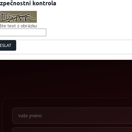
zpečnostní kontrola
šte text z obrázku
ESLAT