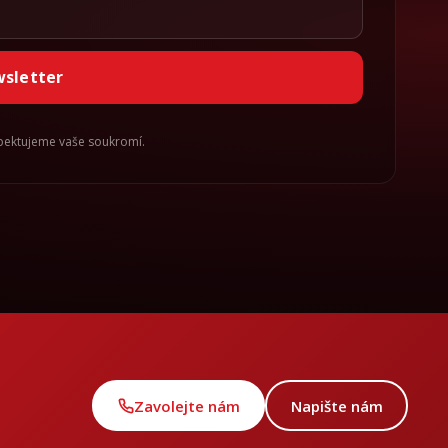
wsletter
spektujeme vaše soukromí.
Zavolejte nám
Napište nám