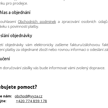
ku pro prodejce.
hlas a objednání
ouhlasení
Obchodních podmínek
a zpracování osobních údaj
vku s povinností platby.
slání objednávky
jetí objednávky vám elektronicky zašleme fakturu/zálohovou fa
ní platby za objednané zboží nebo rovnou informaci o odeslání zás
učení
m doručování zásilky vás bude informovat vámi zvolený dopravce.
ebujete pomoct?
e nám:
obchod@vyza.cz
jte:
+420 774 859 178