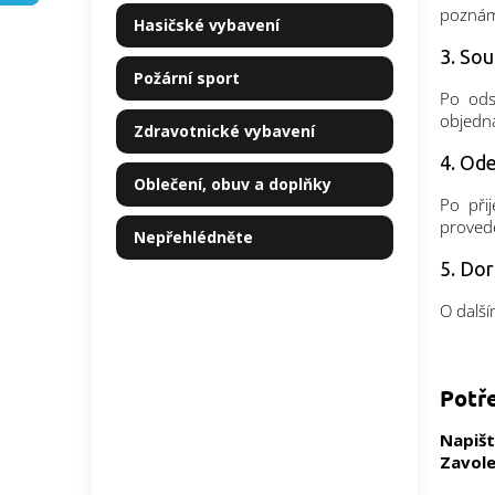
kategorie
poznám
p
Hasičské vybavení
a
3. Sou
n
Požární sport
e
Po ods
l
objedná
Zdravotnické vybavení
4. Ode
Oblečení, obuv a doplňky
Po při
provede
Nepřehlédněte
5. Dor
O další
Potř
Napišt
Zavole