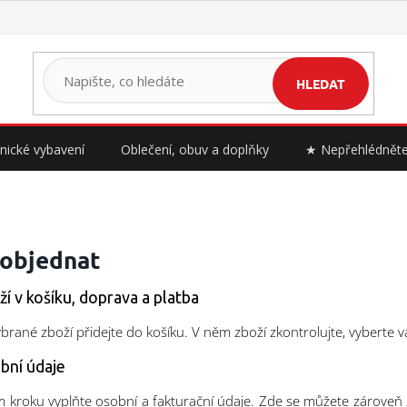
HLEDAT
nické vybavení
Oblečení, obuv a doplňky
★ Nepřehlédnět
 objednat
ží v košíku, doprava a platba
brané zboží přidejte do košíku. V něm zboží zkontrolujte, vybert
bní údaje
m kroku vyplňte osobní a fakturační údaje. Zde se můžete zároveň