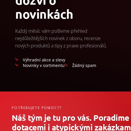
novinkách
Každý měsíc vám pošleme přehled
nejdůležitějších novinek z oboru, recenze
nových produktů a tipy z praxe profesionálů.
Výhradní akce a slevy
Novinky v sortimentu
Žádný spam
POTŘEBUJETE POMOCT?
Náš tým je tu pro vás. Poradíme
dotacemi i atypickými zakázkami