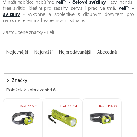
V naší nabídce nabízíme
Peli™ - čelové svítilny
- tzv. hands-
obuv
a
free světlo, ideální pro zásahy, servis i práci ve tmě,
Peli™ -
doplňky
svítilny
- výkonné a spolehlivé s dlouhým dosvitem pro
náročné terénní a bezpečnostní situace.
★
Nepřehlédněte
Zastoupené značky - Peli
★
Ř
Individuální
a
Nejlevnější
Nejdražší
Nejprodávanější
Abecedně
cenová
z
nabídka
e
Vše
n
o
í
nákupu
Značky
p
Kontakty
Položek k zobrazení:
16
r
o
V
Požární
d
sport
Kód:
11633
Kód:
11594
Kód:
11630
ý
u
p
k
i
Nepřehlédněte
t
s
ů
CZK
p