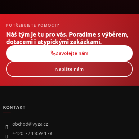
POTŘEBUJETE POMOCT?
Náš tým je tu pro vás. Poradíme s výběrem,
dotacemi i atypickými zakázkami.
Zavolejte nám
Napište nám
Z
á
p
KONTAKT
a
t
í
obchod
@
vyza.cz
+420 774 859 178