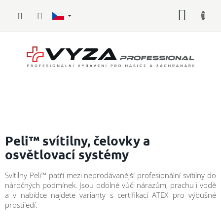
Přejít
NÁKUP
na
obsah
KOŠÍK
Hasičské
vybavení
Peli™ svítilny, čelovky a
osvětlovací systémy
Požární
sport
Svítilny Peli™ patří mezi neprodávanější profesionální svítilny do
náročných podmínek. Jsou odolné vůči nárazům, prachu i vodě
Zdravotnické
vybavení
a v nabídce najdete varianty s certifikací ATEX pro výbušné
prostředí.
Oblečení,