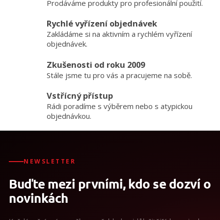
Prodáváme produkty pro profesionální použití.
d
a
Rychlé vyřízení objednávek
c
Zakládáme si na aktivním a rychlém vyřízení
í
p
objednávek.
r
v
Zkušenosti od roku 2009
k
Stále jsme tu pro vás a pracujeme na sobě.
y
v
Vstřícný přístup
ý
Rádi poradíme s výběrem nebo s atypickou
p
objednávkou.
i
s
u
NEWSLETTER
Buďte mezi prvními, kdo se dozví o
novinkách