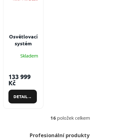
Osvětlovací
systém
PELI™ RALS
Skladem
9470
Baterie: 2 x
SLA, výkon:
133 999
2.000 -
Kč
24.000 lm
DETAIL
16
položek celkem
O
v
l
Profesionální produkty
á