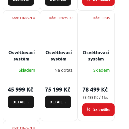
Kód:
11666/ZLU
Kód:
11669/ZLU
Kód:
11645
Osvětlovací
Osvětlovací
Osvětlovací
systém
systém
systém
PELI™ RALS
PELI™ RALS
PELI™ RALS
Skladem
Na dotaz
Skladem
9440
9460
9455 ATEX
Baterie:
Baterie:
Z0
Baterie:
Lithium-Ion,
SLA, výkon:
NiMH,
45 999 Kč
75 199 Kč
78 499 Kč
výkon:
1.000 -
výkon:
5300/2800/1200
12.000 lm
800/1600 lm
Měrná
78 499 Kč / 1 ks
DETAIL
DETAIL
lm
cena:
Do košíku
Kód:
11672/ZLU