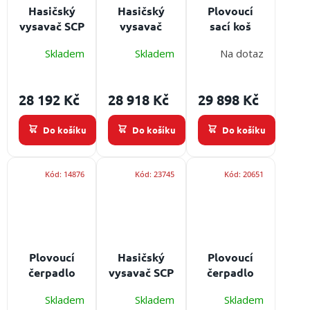
Hasičský
Hasičský
Plovoucí
vysavač SCP
vysavač
sací koš
Sprintus
RÖSSLE
RÖSSLE
Skladem
Skladem
Na dotaz
TYGRA
HYDRA-
Multi-
2200W
BOY
Obsah
Skimmer
Obsah
balení: sací
HYDRA
28 192 Kč
28 918 Kč
29 898 Kč
balení: sací
trubice
SWAP
hubice
(složená ze
Připojení
Do košíku
Do košíku
Do košíku
hliníková
4 částí),
hadice:
nastavitelná,
délka sací
spojka C-
délka sací
hadice 10 m
Storz, sací
Kód:
14876
Kód:
23745
Kód:
20651
hadice 6m a
a odtoková
výkon
odtoková
hadice 10 m
vysavače
hadice 10 m
HYDRA: 2x
Skimmer -
16 l/min s
dvojitým
Plovoucí
Hasičský
Plovoucí
sacím
čerpadlo
vysavač SCP
čerpadlo
povrchem
motorové
Sprintus
motorové
Skladem
Skladem
Skladem
Ogniochron
HYDRO X W
Ogniochron