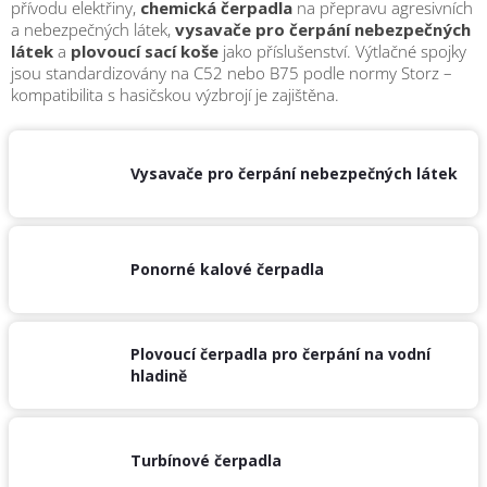
přívodu elektřiny,
chemická čerpadla
na přepravu agresivních
obuv
a
a nebezpečných látek,
vysavače pro čerpání nebezpečných
doplňky
látek
a
plovoucí sací koše
jako příslušenství. Výtlačné spojky
jsou standardizovány na C52 nebo B75 podle normy Storz –
kompatibilita s hasičskou výzbrojí je zajištěna.
★
Nepřehlédněte
★
Individuální
Vysavače pro čerpání nebezpečných látek
cenová
nabídka
Vše
o
Ponorné kalové čerpadla
nákupu
Kontakty
Plovoucí čerpadla pro čerpání na vodní
Požární
sport
hladině
Nepřehlédněte
Turbínové čerpadla
CZK