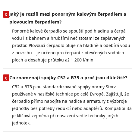
Jaký je rozdíl mezi ponorným kalovým čerpadlem a
plovoucím čerpadlem?
Ponorné kalové čerpadlo se spouští pod hladinu a čerpá
vodu i s bahnem a hrubšími nečistotami ze zaplavených
prostor. Plovoucí čerpadlo pluje na hladině a odebírá vodu
z povrchu – je určeno pro čerpání z otevřených vodních
ploch a dosahuje průtoku až 1 200 l/min.
Co znamenají spojky C52 a B75 a proč jsou důležité?
C52 a B75 jsou standardizované spojky normy Storz
používané v hasičské technice po celé Evropě. Zajišťují, že
čerpadlo přímo napojíte na hadice a armatury z výzbroje
jednotky bez potřeby redukcí nebo adaptérů. Kompatibilita
je klíčová zejména při nasazení vedle techniky jiných
jednotek.