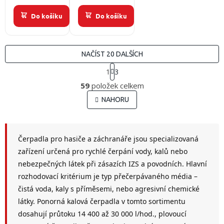
hubice
výtlačná
Do košíku
Do košíku
hliníková
spojka B75
nastavitelná,
délka sací
hadice 6m a
NAČÍST 20 DALŠÍCH
odtoková
S
1
3
hadice 10 m
t
O
r
59
položek celkem
v
á
l
NAHORU
n
á
k
o
d
v
a
á
c
Čerpadla pro hasiče a záchranáře jsou specializovaná
n
í
zařízení určená pro rychlé čerpání vody, kalů nebo
í
p
nebezpečných látek při zásazích IZS a povodních. Hlavní
r
v
rozhodovací kritérium je typ přečerpávaného média –
k
čistá voda, kaly s příměsemi, nebo agresivní chemické
y
látky. Ponorná kalová čerpadla v tomto sortimentu
v
ý
dosahují průtoku 14 400 až 30 000 l/hod., plovoucí
p