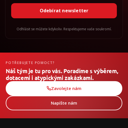
Odebírat newsletter
Odhlásit se můžete kdykoliv. Respektujeme vaše soukromí.
POTŘEBUJETE POMOCT?
Náš tým je tu pro vás. Poradíme s výběrem,
dotacemi i atypickými zakázkami.
Zavolejte nám
Napište nám
Z
á