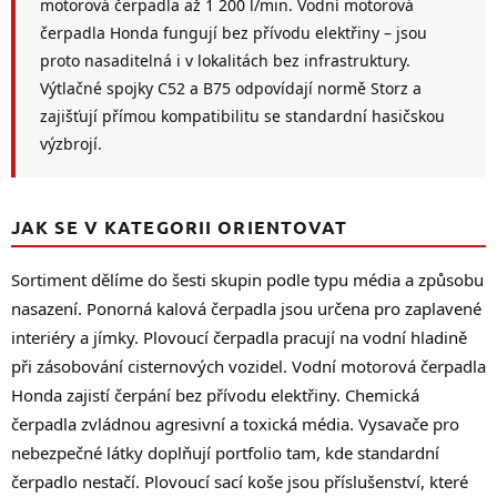
motorová čerpadla až 1 200 l/min. Vodní motorová
i
čerpadla Honda fungují bez přívodu elektřiny – jsou
s
proto nasaditelná i v lokalitách bez infrastruktury.
u
Výtlačné spojky C52 a B75 odpovídají normě Storz a
zajišťují přímou kompatibilitu se standardní hasičskou
výzbrojí.
JAK SE V KATEGORII ORIENTOVAT
Sortiment dělíme do šesti skupin podle typu média a způsobu
nasazení. Ponorná kalová čerpadla jsou určena pro zaplavené
interiéry a jímky. Plovoucí čerpadla pracují na vodní hladině
při zásobování cisternových vozidel. Vodní motorová čerpadla
Honda zajistí čerpání bez přívodu elektřiny. Chemická
čerpadla zvládnou agresivní a toxická média. Vysavače pro
nebezpečné látky doplňují portfolio tam, kde standardní
čerpadlo nestačí. Plovoucí sací koše jsou příslušenství, které