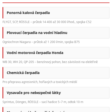
Ponorná kalová čerpadla
FLYGT, SCP, RÖSSLE – průtok 14 400 až 30 000 l/hod., spojka C52
Plovoucí čerpadla na vodní hladinu
Ogniochron Niagara – průtok až 1 200 l/min, spojka B75
Vodní motorová čerpadla Honda
WB 30, WH 20, QP-205 – benzínový pohon, bez závislosti na elektřině
Chemická čerpadla
Pro přepravu agresivních, hořlavých a toxických médií
Vysavače pro nebezpečné látky
Sprintus, Dönges, RÖSSLE – sací hadice 5–7 m, odtok 10 m