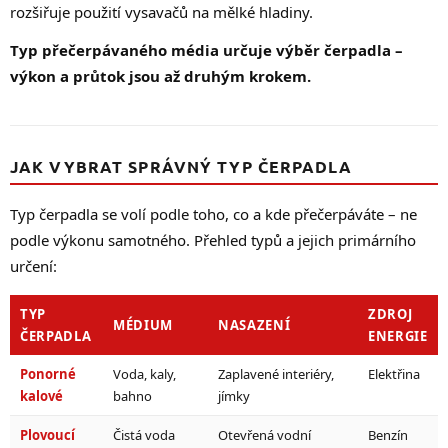
rozšiřuje použití vysavačů na mělké hladiny.
Typ přečerpávaného média určuje výběr čerpadla –
výkon a průtok jsou až druhým krokem.
JAK VYBRAT SPRÁVNÝ TYP ČERPADLA
Typ čerpadla se volí podle toho, co a kde přečerpáváte – ne
podle výkonu samotného. Přehled typů a jejich primárního
určení:
TYP
ZDROJ
MÉDIUM
NASAZENÍ
ČERPADLA
ENERGIE
Ponorné
Voda, kaly,
Zaplavené interiéry,
Elektřina
kalové
bahno
jímky
Plovoucí
Čistá voda
Otevřená vodní
Benzín