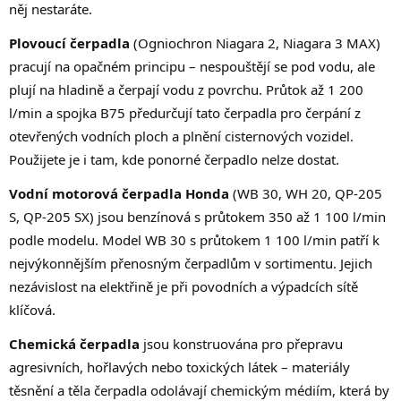
něj nestaráte.
Plovoucí čerpadla
(Ogniochron Niagara 2, Niagara 3 MAX)
pracují na opačném principu – nespouštějí se pod vodu, ale
plují na hladině a čerpají vodu z povrchu. Průtok až 1 200
l/min a spojka B75 předurčují tato čerpadla pro čerpání z
otevřených vodních ploch a plnění cisternových vozidel.
Použijete je i tam, kde ponorné čerpadlo nelze dostat.
Vodní motorová čerpadla Honda
(WB 30, WH 20, QP-205
S, QP-205 SX) jsou benzínová s průtokem 350 až 1 100 l/min
podle modelu. Model WB 30 s průtokem 1 100 l/min patří k
nejvýkonnějším přenosným čerpadlům v sortimentu. Jejich
nezávislost na elektřině je při povodních a výpadcích sítě
klíčová.
Chemická čerpadla
jsou konstruována pro přepravu
agresivních, hořlavých nebo toxických látek – materiály
těsnění a těla čerpadla odolávají chemickým médiím, která by