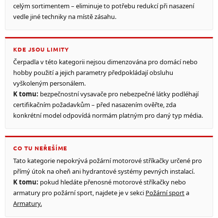
celým sortimentem – eliminuje to potřebu redukcí při nasazení
vedle jiné techniky na místě zásahu.
KDE JSOU LIMITY
Čerpadla v této kategorii nejsou dimenzována pro domácí nebo
hobby použití a jejich parametry předpokládají obsluhu
vyškoleným personálem.
K tomu:
bezpečnostní vysavače pro nebezpečné látky podléhají
certifikačním požadavkům – před nasazením ověřte, zda
konkrétní model odpovídá normám platným pro daný typ média.
CO TU NEŘEŠÍME
Tato kategorie nepokrývá požární motorové stříkačky určené pro
přímý útok na oheň ani hydrantové systémy pevných instalací.
K tomu:
pokud hledáte přenosné motorové stříkačky nebo
armatury pro požární sport, najdete je v sekci
Požární sport
a
Armatury.