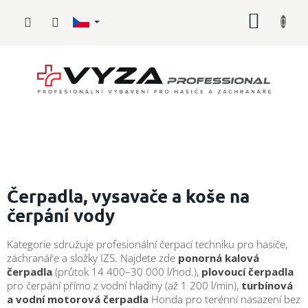
Přejít
NÁKUP
na
obsah
KOŠÍK
Hasičské
vybavení
Čerpadla, vysavače a koše na
čerpání vody
Požární
sport
Kategorie sdružuje profesionální čerpací techniku pro hasiče,
záchranáře a složky IZS. Najdete zde
ponorná kalová
Zdravotnické
vybavení
čerpadla
(průtok 14 400–30 000 l/hod.),
plovoucí čerpadla
pro čerpání přímo z vodní hladiny (až 1 200 l/min),
turbínová
a vodní motorová čerpadla
Honda pro terénní nasazení bez
Oblečení,