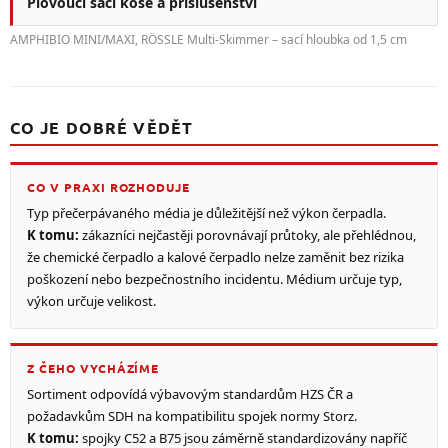
Plovoucí sací koše a příslušenství
AMPHIBIO MINI/MAXI, RÖSSLE Multi-Skimmer – sací hloubka od 1,5 cm
CO JE DOBRÉ VĚDĚT
CO V PRAXI ROZHODUJE
Typ přečerpávaného média je důležitější než výkon čerpadla.
K tomu:
zákazníci nejčastěji porovnávají průtoky, ale přehlédnou,
že chemické čerpadlo a kalové čerpadlo nelze zaměnit bez rizika
poškození nebo bezpečnostního incidentu. Médium určuje typ,
výkon určuje velikost.
Z ČEHO VYCHÁZÍME
Sortiment odpovídá výbavovým standardům HZS ČR a
požadavkům SDH na kompatibilitu spojek normy Storz.
K tomu:
spojky C52 a B75 jsou záměrně standardizovány napříč