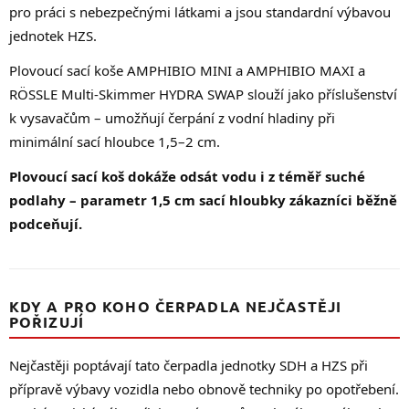
pro práci s nebezpečnými látkami a jsou standardní výbavou
jednotek HZS.
Plovoucí sací koše AMPHIBIO MINI a AMPHIBIO MAXI a
RÖSSLE Multi-Skimmer HYDRA SWAP slouží jako příslušenství
k vysavačům – umožňují čerpání z vodní hladiny při
minimální sací hloubce 1,5–2 cm.
Plovoucí sací koš dokáže odsát vodu i z téměř suché
podlahy – parametr 1,5 cm sací hloubky zákazníci běžně
podceňují.
KDY A PRO KOHO ČERPADLA NEJČASTĚJI
POŘIZUJÍ
Nejčastěji poptávají tato čerpadla jednotky SDH a HZS při
přípravě výbavy vozidla nebo obnově techniky po opotřebení.