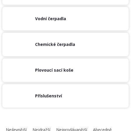
/
Přihlášení
Vodní čerpadla
Chemické čerpadla
Plovoucí sací koše
Příslušenství
Ř
a
Nejlevnější
Nejdražší
Nejprodávanější
Abecedně