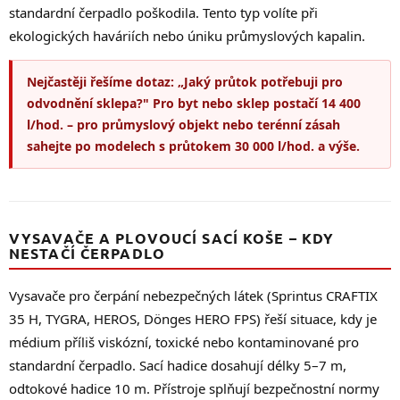
standardní čerpadlo poškodila. Tento typ volíte při
ekologických haváriích nebo úniku průmyslových kapalin.
Nejčastěji řešíme dotaz: „Jaký průtok potřebuji pro
odvodnění sklepa?" Pro byt nebo sklep postačí 14 400
l/hod. – pro průmyslový objekt nebo terénní zásah
sahejte po modelech s průtokem 30 000 l/hod. a výše.
VYSAVAČE A PLOVOUCÍ SACÍ KOŠE – KDY
NESTAČÍ ČERPADLO
Vysavače pro čerpání nebezpečných látek (Sprintus CRAFTIX
35 H, TYGRA, HEROS, Dönges HERO FPS) řeší situace, kdy je
médium příliš viskózní, toxické nebo kontaminované pro
standardní čerpadlo. Sací hadice dosahují délky 5–7 m,
odtokové hadice 10 m. Přístroje splňují bezpečnostní normy