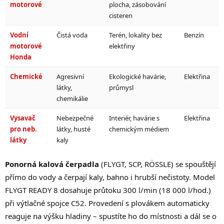
motorové
plocha, zásobování
cisteren
Vodní
Čistá voda
Terén, lokality bez
Benzín
motorové
elektřiny
Honda
Chemické
Agresivní
Ekologické havárie,
Elektřina
látky,
průmysl
chemikálie
Vysavač
Nebezpečné
Interiér, havárie s
Elektřina
pro neb.
látky, husté
chemickým médiem
látky
kaly
Ponorná kalová čerpadla
(FLYGT, SCP, RÖSSLE) se spouštějí
přímo do vody a čerpají kaly, bahno i hrubší nečistoty. Model
FLYGT READY 8 dosahuje průtoku 300 l/min (18 000 l/hod.)
při výtlačné spojce C52. Provedení s plovákem automaticky
reaguje na výšku hladiny – spustíte ho do místnosti a dál se o