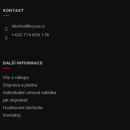
p
KONTAKT
a
t
í
obchod
@
vyza.cz
+420 774 859 178
DALŠÍ INFORMACE
Vše o nákupu
Doprava a platba
Individuální cenová nabídka
Jak objednat
Hodnocení obchodu
Kontakty