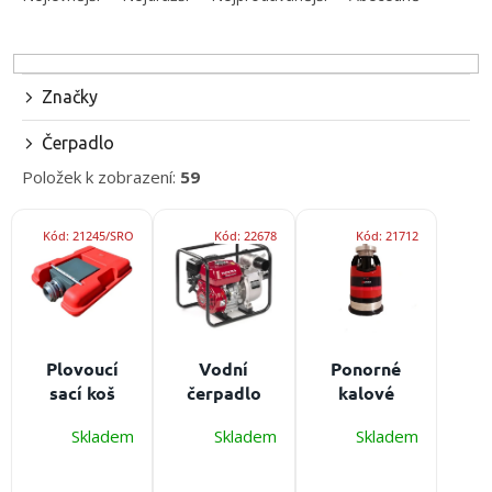
z
e
n
í
Značky
p
r
Čerpadlo
o
Položek k zobrazení:
59
d
u
V
k
Kód:
21245/SRO
Kód:
22678
Kód:
21712
ý
t
p
ů
i
s
p
r
Plovoucí
Vodní
Ponorné
o
sací koš
čerpadlo
kalové
d
AMPHIBIO
HONDA WB
čarpadlo
u
Skladem
Skladem
Skladem
MINI
Sací
30
nerezové
k
hloubka: 1,5
Maximální
SCP PX300
t
- 2 cm, sítko:
průtok:
max. průtok