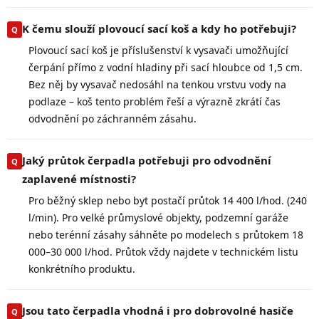
K čemu slouží plovoucí sací koš a kdy ho potřebuji?
Plovoucí sací koš je příslušenství k vysavači umožňující
čerpání přímo z vodní hladiny při sací hloubce od 1,5 cm.
Bez něj by vysavač nedosáhl na tenkou vrstvu vody na
podlaze – koš tento problém řeší a výrazně zkrátí čas
odvodnění po záchranném zásahu.
Jaký průtok čerpadla potřebuji pro odvodnění
zaplavené místnosti?
Pro běžný sklep nebo byt postačí průtok 14 400 l/hod. (240
l/min). Pro velké průmyslové objekty, podzemní garáže
nebo terénní zásahy sáhněte po modelech s průtokem 18
000–30 000 l/hod. Průtok vždy najdete v technickém listu
konkrétního produktu.
Jsou tato čerpadla vhodná i pro dobrovolné hasiče