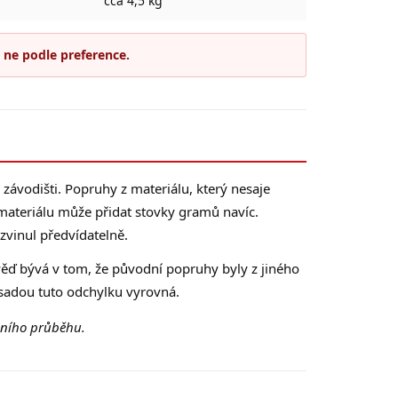
cca 4,5 kg
 ne podle preference.
závodišti. Popruhy z materiálu, který nesaje
materiálu může přidat stovky gramů navíc.
zvinul předvídatelně.
ověď bývá v tom, že původní popruhy byly z jiného
 sadou tuto odchylku vyrovná.
dního průběhu.