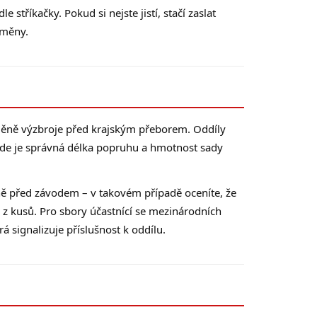
stříkačky. Pokud si nejste jistí, stačí zaslat
áměny.
bměně výzbroje před krajským přeborem. Oddíly
zde je správná délka popruhu a hmotnost sady
ě před závodem – v takovém případě oceníte, že
e z kusů. Pro sbory účastnící se mezinárodních
á signalizuje příslušnost k oddílu.