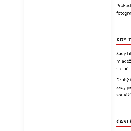
Praktic
fotogra
KDY 
Sady h
mládež
stejně 
Druhý 
sady js
soutěží
ČAST