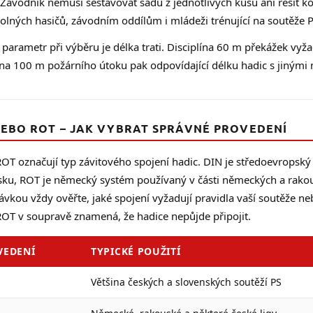
s
 Závodník nemusí sestavovat sadu z jednotlivých kusů ani řešit k
u
lných hasičů, závodním oddílům i mládeži trénující na soutěže P
 parametr při výběru je délka trati. Disciplína 60 m překážek vyž
ína 100 m požárního útoku pak odpovídající délku hadic s jinými
NEBO ROT – JAK VYBRAT SPRÁVNÉ PROVEDENÍ
OT označují typ závitového spojení hadic. DIN je středoevropský 
sku, ROT je německý systém používaný v části německých a rakous
vkou vždy ověřte, jaké spojení vyžadují pravidla vaší soutěže n
ROT v soupravě znamená, že hadice nepůjde připojit.
VEDENÍ
TYPICKÉ POUŽITÍ
Většina českých a slovenských soutěží PS