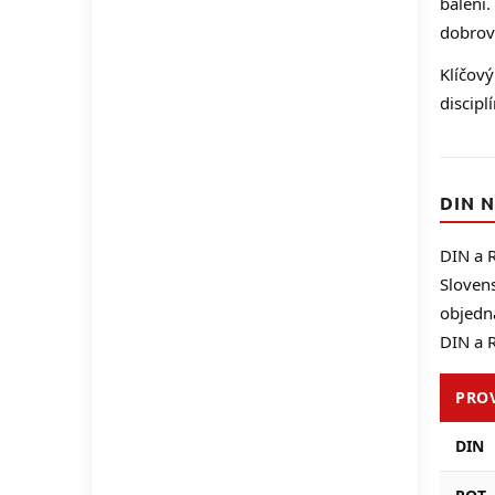
balení.
dobrovo
Klíčový
discipl
DIN 
DIN a R
Sloven
objedná
DIN a 
PRO
DIN