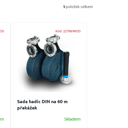
5
položek celkem
MOD
Kód:
22798/MOD
Sada hadic DIN na 60 m
překážek
em
Skladem