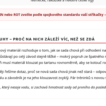
Německé, rakouské a některé české ligy
IN nebo ROT zvolíte podle spojkového standardu vaší stříkačky –
UHY – PROČ NA NICH ZÁLEŽÍ VÍC, NEŽ SE ZDÁ
vý materiál rozhoduje o tom, jak se sada chová při odhodení na 
ůstávají po celý závod stejně těžké – mokrý popruh ze špatného 
 musí materiál klouzat po tartanu rovnoměrně, aby se kotouč ro
ěji řešíme dotaz, proč se nová sada chová jinak než stará – odp
lu a závodník je na jeho klouzavost zvyklý. Pár tréninků s novou
 který nesaje vodu, si zachová hmotnost sady od prvního do posle