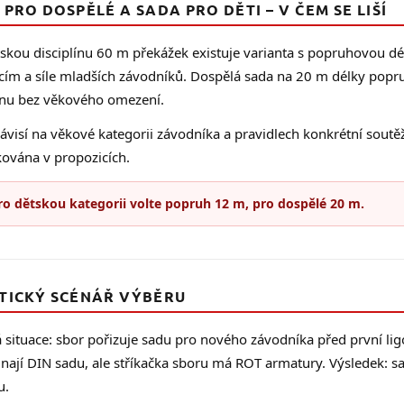
PRO DOSPĚLÉ A SADA PRO DĚTI – V ČEM SE LIŠÍ
tskou disciplínu 60 m překážek existuje varianta s popruhovou d
cím a síle mladších závodníků. Dospělá sada na 20 m délky pop
línu bez věkového omezení.
ávisí na věkové kategorii závodníka a pravidlech konkrétní sout
kována v propozicích.
ro dětskou kategorii volte popruh 12 m, pro dospělé 20 m.
TICKÝ SCÉNÁŘ VÝBĚRU
 situace: sbor pořizuje sadu pro nového závodníka před první lig
nají DIN sadu, ale stříkačka sboru má ROT armatury. Výsledek: sa
u.