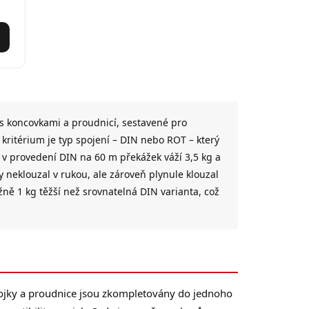
 s koncovkami a proudnicí, sestavené pro
kritérium je typ spojení – DIN nebo ROT – který
 v provedení DIN na 60 m překážek váží 3,5 kg a
y neklouzal v rukou, ale zároveň plynule klouzal
ně 1 kg těžší než srovnatelná DIN varianta, což
pojky a proudnice jsou zkompletovány do jednoho