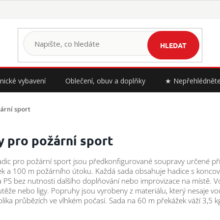
HLEDAT
nické vybavení
Oblečení, obuv a doplňky
★ Nepřehlédnět
ární sport
y pro požární sport
dic pro požární sport jsou předkonfigurované soupravy určené přím
k a 100 m požárního útoku. Každá sada obsahuje hadice s koncovka
a PS bez nutnosti dalšího doplňování nebo improvizace na místě. 
utěže nebo ligy. Popruhy jsou vyrobeny z materiálu, který nesaje vod
lika průbězích ve vlhkém počasí. Sada na 60 m překážek váží 3,5 k