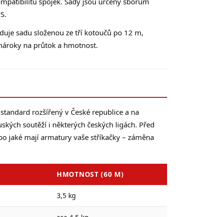
ompatibilitu spojek. Sady jsou určeny sborům
S.
aduje sadu složenou ze tří kotoučů po 12 m,
 nároky na průtok a hmotnost.
standard rozšířený v České republice a na
kých soutěží i některých českých ligách. Před
ebo jaké mají armatury vaše stříkačky – záměna
HMOTNOST (60 M)
3,5 kg