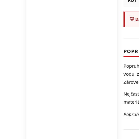
ROT
💡 D
POPR
Popruho
vodu, z
Zároveň
Nejčast
materiá
Popruh,