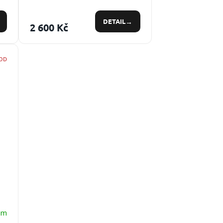
DETAIL
2 600 Kč
MOD
em