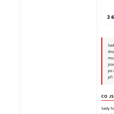
3 
Sad
dis
mus
jso
po 
při
CO J
Sady h