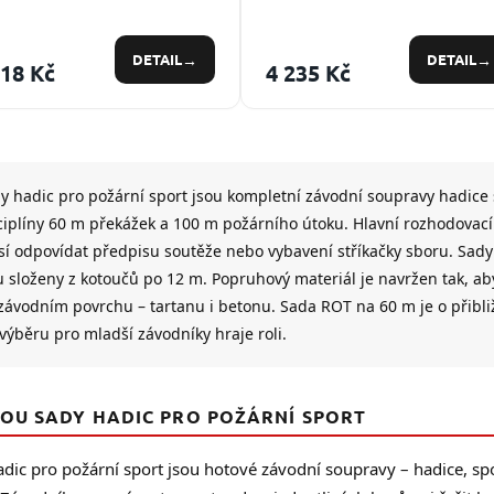
DETAIL
DETAIL
618 Kč
4 235 Kč
O
v
l
y hadic pro požární sport jsou kompletní závodní soupravy hadice
á
d
ciplíny 60 m překážek a 100 m požárního útoku. Hlavní rozhodovací 
a
í odpovídat předpisu soutěže nebo vybavení stříkačky sboru. Sady
c
u složeny z kotoučů po 12 m. Popruhový materiál je navržen tak, ab
í
p
závodním povrchu – tartanu i betonu. Sada ROT na 60 m je o přibliž
r
 výběru pro mladší závodníky hraje roli.
v
k
y
v
SOU SADY HADIC PRO POŽÁRNÍ SPORT
ý
p
adic pro požární sport jsou hotové závodní soupravy – hadice, s
i