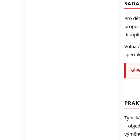
SADA 
Pro dě
propor
discip
Volba z
specifi
💡 P
PRAK
Typická
– objed
výměn