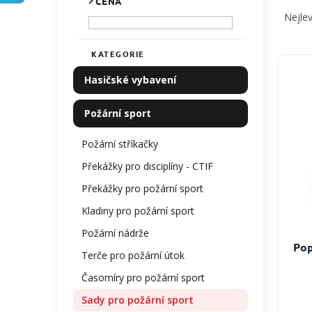
CENA
a
p
Nejlev
z
a
e
n
KATEGORIE
Přeskočit
n
e
V
kategorie
í
l
ý
Hasičské vybavení
p
p
r
i
Požární sport
o
s
d
p
Požární stříkačky
u
r
k
Překážky pro disciplíny - CTIF
o
t
d
Překážky pro požární sport
ů
u
Kladiny pro požární sport
k
t
Požární nádrže
ů
Pop
Terče pro požární útok
Časomíry pro požární sport
Sady pro požární sport