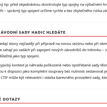
ký tip: před objednávkou zkontrolujte typ spojky na výtlačném hrdle 
fii – správný typ spojení určíme rychle a bez zbytečného rizika z
ZÁVODNÍ SADY HADIC HLEDÁTE
ledají sbory nejčastěji při přípravě na novou sezónu nebo při o
e sahají po sadách při zapojení nových závodníků do tréninku – 
důležitá jako typ spojení.
typický kontext je náhrada poškozené nebo opotřebené sady těsn
ou k dispozici jako kompletní soupravy bez nutnosti sestavovat j
 CTIF může být relevantní i otázka barevného provedení sady, kter
É DOTAZY